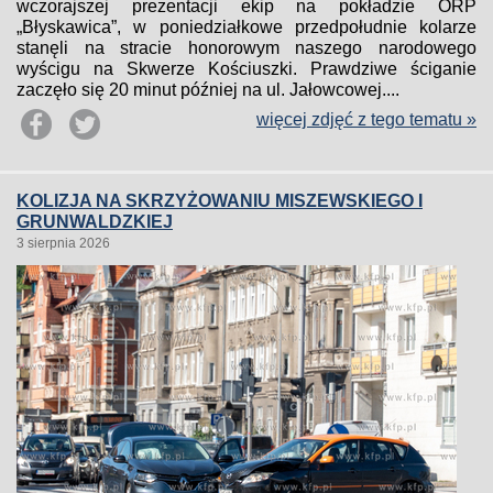
wczorajszej prezentacji ekip na pokładzie ORP
„Błyskawica”, w poniedziałkowe przedpołudnie kolarze
stanęli na stracie honorowym naszego narodowego
wyścigu na Skwerze Kościuszki. Prawdziwe ściganie
zaczęło się 20 minut później na ul. Jałowcowej....
więcej zdjęć z tego tematu »
KOLIZJA NA SKRZYŻOWANIU MISZEWSKIEGO I
GRUNWALDZKIEJ
3 sierpnia 2026