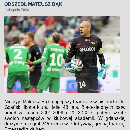
ODSZEDŁ MATEUSZ BĄK
4 sierpnia 2026
Nie żyje Mateusz Bąk, najlepszy bramkarz w historii Lechii
Gdańsk, ikona klubu. Miał 43 lata. Biało-zielonych barw
bronił w latach 2001-2008 i 2013-2017, potem szkolił
swoich następców w klubowej akademii. W gdańskiej
drużynie rozegrał 245 meczów, zdobywając jedną bramkę.
Przeszedł z klubem...