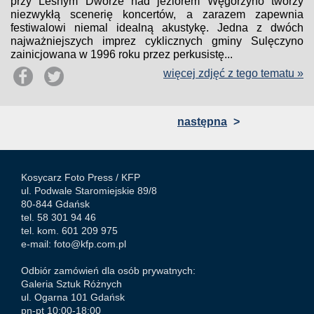
przy Leśnym Dworze nad jeziorem Węgorzyno tworzy
niezwykłą scenerię koncertów, a zarazem zapewnia
festiwalowi niemal idealną akustykę. Jedna z dwóch
najważniejszych imprez cyklicznych gminy Sulęczyno
zainicjowana w 1996 roku przez perkusistę...
więcej zdjęć z tego tematu »
następna
>
Kosycarz Foto Press /
KFP
ul. Podwale Staromiejskie 89/8
80-844 Gdańsk
tel. 58 301 94 46
tel. kom. 601 209 975
e-mail:
foto@kfp.com.pl
Odbiór zamówień dla osób prywatnych:
Galeria Sztuk Różnych
ul. Ogarna 101 Gdańsk
pn-pt 10:00-18:00