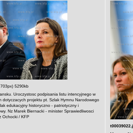
2703px) 5290kb
ku. Uroczystosc podpisania listu intencyjnego w
an dotyczacych projektu pt. Szlak Hymnu Narodowego
ak edukacyjny historyczno - patriotyczny i
owy. Nz Marek Biernacki - minister Sprawiedliwosci
z Ochocki / KFP
t00039022.