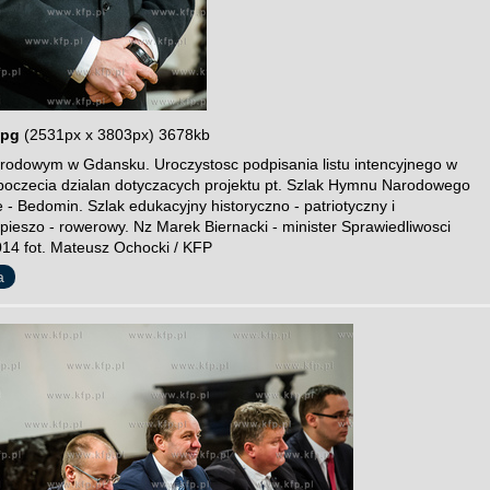
jpg
(2531px x 3803px) 3678kb
dowym w Gdansku. Uroczystosc podpisania listu intencyjnego w
poczecia dzialan dotyczacych projektu pt. Szlak Hymnu Narodowego
 - Bedomin. Szlak edukacyjny historyczno - patriotyczny i
pieszo - rowerowy. Nz Marek Biernacki - minister Sprawiedliwosci
14 fot. Mateusz Ochocki / KFP
a