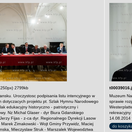
2250px) 2799kb
t00039016.
ku. Uroczystosc podpisania listu intencyjnego w
Muzeum Naro
an dotyczacych projektu pt. Szlak Hymnu Narodowego
sprawie roz
ak edukacyjny historyczno - patriotyczny i
Westerplatte
owy. Nz Michal Glaser - dyr Biura Gdanskiego
rekreacyjny
Jerzy Fijas - z-ca dyr. Regionalnego Dyrekcji Lasow
14.08.2014 
Marek Zimakowski - Wojt Gminy Przywidz, Maciej
do koszyk
danska, Mieczyslaw Struk - Marszalek Wojewodztwa