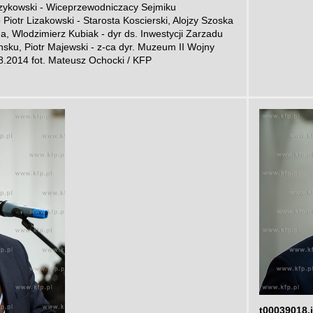
zykowski - Wiceprzewodniczacy Sejmiku
otr Lizakowski - Starosta Koscierski, Alojzy Szoska
 Wlodzimierz Kubiak - dyr ds. Inwestycji Zarzadu
ku, Piotr Majewski - z-ca dyr. Muzeum II Wojny
.2014 fot. Mateusz Ochocki / KFP
t00039018.