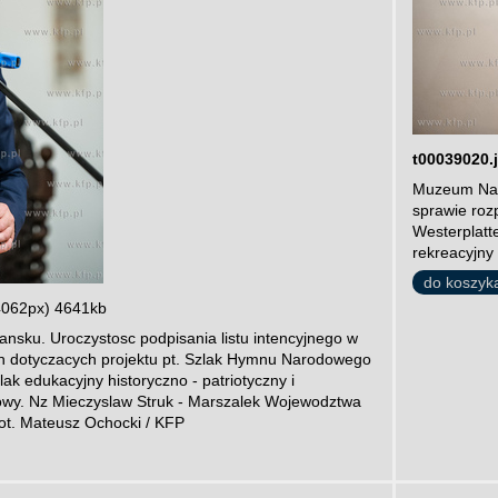
t00039020.
Muzeum Naro
sprawie roz
Westerplatte
rekreacyjny
do koszyk
4062px) 4641kb
ku. Uroczystosc podpisania listu intencyjnego w
an dotyczacych projektu pt. Szlak Hymnu Narodowego
ak edukacyjny historyczno - patriotyczny i
rowy. Nz Mieczyslaw Struk - Marszalek Wojewodztwa
ot. Mateusz Ochocki / KFP