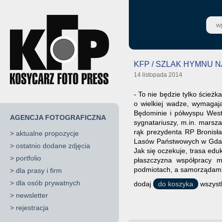
KFP / SZLAK HYMNU
14 listopada 2014
- To nie będzie tylko ścież
o wielkiej wadze, wymaga
Będominie i półwyspu Weste
AGENCJA FOTOGRAFICZNA
sygnatariuszy, m.in. marsz
rąk prezydenta RP Bronisł
>
aktualne propozycje
Lasów Państwowych w Gdańs
>
ostatnio dodane zdjęcia
Jak się oczekuje, trasa ed
>
portfolio
płaszczyzna współpracy m
podmiotach, a samorządami 
>
dla prasy i firm
>
dla osób prywatnych
dodaj
do koszyka
wszystk
>
newsletter
>
rejestracja