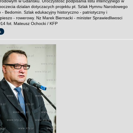
dowym w Gdansku. Uroczystosc podpisania listu intencyjnego w
poczecia dzialan dotyczacych projektu pt. Szlak Hymnu Narodowego
 - Bedomin. Szlak edukacyjny historyczno - patriotyczny i
pieszo - rowerowy. Nz Marek Biernacki - minister Sprawiedliwosci
14 fot. Mateusz Ochocki / KFP
a