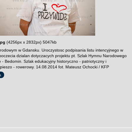
jpg
(4256px x 2832px) 5047kb
dowym w Gdansku. Uroczystosc podpisania listu intencyjnego w
poczecia dzialan dotyczacych projektu pt. Szlak Hymnu Narodowego
 - Bedomin. Szlak edukacyjny historyczno - patriotyczny i
 pieszo - rowerowy. 14.08.2014 fot. Mateusz Ochocki / KFP
a