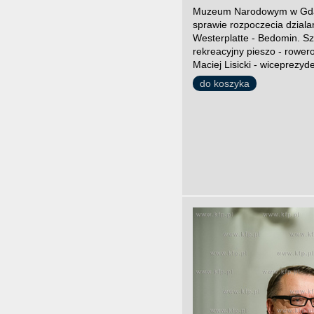
Muzeum Narodowym w Gdans
sprawie rozpoczecia dzial
Westerplatte - Bedomin. Szl
rekreacyjny pieszo - rowe
Maciej Lisicki - wiceprezy
do koszyka