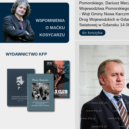
Pomorskiego, Dariusz Mec
Wojewodztwa Pomorskiego Pi
- Wojt Gminy Nowa Karczma,
Drog Wojewodzkich w Gdans
WSPOMNIENIA
Swiatowej w Gdansku 14.08
O MAĆKU
do koszyka
KOSYCARZU
WYDAWNICTWO KFP