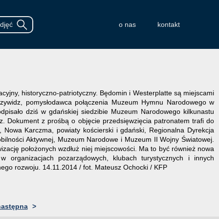
o nas
kontakt
cyjny, historyczno-patriotyczny. Będomin i Westerplatte są miejscami
y Przywidz, pomysłodawca połączenia Muzeum Hymnu Narodowego w
podpisało dziś w gdańskiej siedzibie Muzeum Narodowego kilkunastu
. Dokument z prośbą o objęcie przedsięwzięcia patronatem trafi do
 Nowa Karczma, powiaty kościerski i gdański, Regionalna Dyrekcja
bilności Aktywnej, Muzeum Narodowe i Muzeum II Wojny Światowej.
wizację położonych wzdłuż niej miejscowości. Ma to być również nowa
w organizacjach pozarządowych, klubach turystycznych i innych
go rozwoju. 14.11.2014 / fot. Mateusz Ochocki / KFP
następna
>