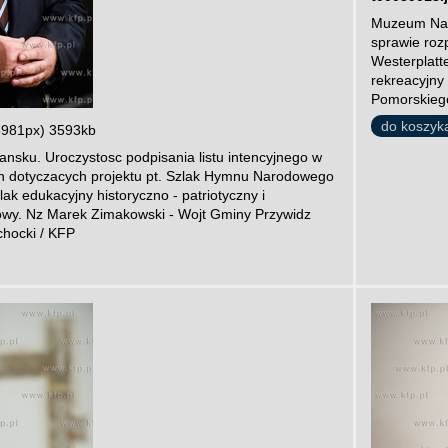
Muzeum Naro
sprawie roz
Westerplatte
rekreacyjny
Pomorskiego
do koszyk
3981px) 3593kb
ku. Uroczystosc podpisania listu intencyjnego w
an dotyczacych projektu pt. Szlak Hymnu Narodowego
ak edukacyjny historyczno - patriotyczny i
rowy. Nz Marek Zimakowski - Wojt Gminy Przywidz
chocki / KFP