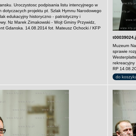
ku. Uroczystosc podpisania listu intencyjnego w
an dotyczacych projektu pt. Szlak Hymnu Narodowego
ak edukacyjny historyczno - patriotyczny i
rowy. Nz Marek Zimakowski - Wojt Gminy Przywidz,
dent Gdanska. 14.08.2014 fot. Mateusz Ochocki / KFP
t00039024.
Muzeum Naro
sprawie roz
Westerplatte
rekreacyjny 
RP 14.08.20
do koszyk