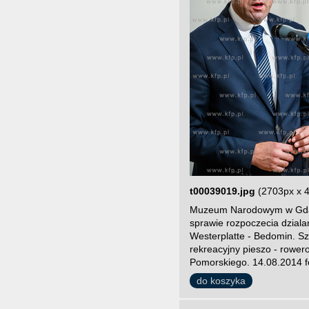
t00039019.jpg
(2703px x 
Muzeum Narodowym w Gdans
sprawie rozpoczecia dzial
Westerplatte - Bedomin. Szl
rekreacyjny pieszo - rowe
Pomorskiego. 14.08.2014 f
do koszyka