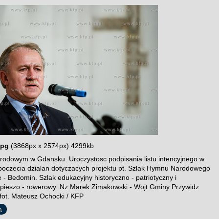
jpg
(3868px x 2574px) 4299kb
dowym w Gdansku. Uroczystosc podpisania listu intencyjnego w
poczecia dzialan dotyczacych projektu pt. Szlak Hymnu Narodowego
 - Bedomin. Szlak edukacyjny historyczno - patriotyczny i
 pieszo - rowerowy. Nz Marek Zimakowski - Wojt Gminy Przywidz
fot. Mateusz Ochocki / KFP
a