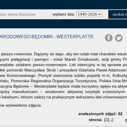
wybierz lata:
 NARODOWEGO BĘDOMIN - WESTERPLATTE
ka pieszo-rowerowa. Dążymy do tego, aby ten szlak miał charakter eduka
jącymi pielęgnacji i pamięci - mówi Marek Zimakowski, wójt gmin
rplatte szlakiem pieszo-rowerowym. List intencyjny w tej sprawie 
ałek pomorski Mieczysław Struk i prezydent Gdańska Paweł Adamowicz
awa Komorowskiego. Pomysł utworzenia szlaku poparły m.in. Kolbudy,
ku, Pomorska Regionalna Organizacja Turystyczna, Polska Unia Mo
ukacyjna Będomin – Westerplatte będzie miała korzystny wpływ na akty
iędzy mieszkańcami – amatorami aktywnej turystyki zrzeszonymi 
lokalnymi, którym zależy na praktycznym wdrażaniu idei zrównoważone
ie wyświetlone zdjęcia
znalezionych zdjęć: 32
strona:
[1]
2