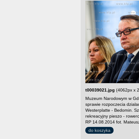
t00039021.jpg
(4062px x 
Muzeum Narodowym w Gdans
sprawie rozpoczecia dzial
Westerplatte - Bedomin. Szl
rekreacyjny pieszo - rower
RP 14.08.2014 fot. Mateus
do koszyka