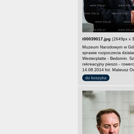
t00039017.jpg
(2649px x 
Muzeum Narodowym w Gdans
sprawie rozpoczecia dzial
Westerplatte - Bedomin. Szl
rekreacyjny pieszo - rowe
14.08.2014 fot. Mateusz O
do koszyka