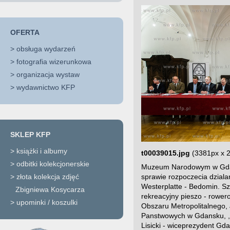
OFERTA
>
obsługa wydarzeń
>
fotografia wizerunkowa
>
organizacja wystaw
>
wydawnictwo KFP
SKLEP KFP
>
książki i albumy
t00039015.jpg
(3381px x 
>
odbitki kolekcjonerskie
Muzeum Narodowym w Gdans
>
złota kolekcja zdjęć
sprawie rozpoczecia dzial
Westerplatte - Bedomin. Szl
Zbigniewa Kosycarza
rekreacyjny pieszo - rower
>
upominki / koszulki
Obszaru Metropolitalnego, 
Panstwowych w Gdansku, , 
Lisicki - wiceprezydent G