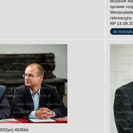
Muzeum Naro
sprawie roz
Westerplatte
rekreacyjny 
RP 14.08.20
do koszyk
2832px) 4635kb