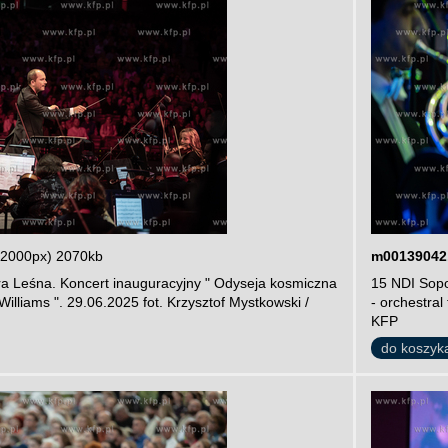
 2000px) 2070kb
m00139042
ra Leśna. Koncert inauguracyjny " Odyseja kosmiczna
15 NDI Sopo
 Williams ". 29.06.2025 fot. Krzysztof Mystkowski /
- orchestral
KFP
do koszyk