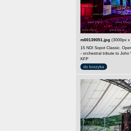
m00139051.jpg
(3000px x
15 NDI Sopot Classic. Ope
- orchestral tribute to John
KFP
do koszyka