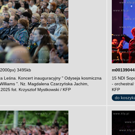
 2000px) 3495kb
m00139044
ra Leśna. Koncert inauguracyjny " Odyseja kosmiczna
15 NDI Sopo
n Williams ". Nz. Magdalena Czarzyńska Jachim,
- orchestral
2025 fot. Krzysztof Mystkowski / KFP
KFP
do koszyk