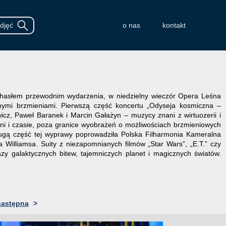
o nas
kontakt
 hasłem przewodnim wydarzenia, w niedzielny wieczór Opera Leśna
snymi brzmieniami. Pierwszą część koncertu „Odyseja kosmiczna –
owicz, Paweł Baranek i Marcin Gałażyn – muzycy znani z wirtuozerii i
ni i czasie, poza granice wyobrażeń o możliwościach brzmieniowych
rugą część tej wyprawy poprowadziła Polska Filharmonia Kameralna
illiamsa. Suity z niezapomnianych filmów „Star Wars”, „E.T.” czy
zy galaktycznych bitew, tajemniczych planet i magicznych światów.
następna
>