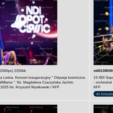
 2000px) 2250kb
m00139040
ra Leśna. Koncert inauguracyjny " Odyseja kosmiczna
15 NDI Sopo
n Williams ". Nz. Magdalena Czarzyńska Jachim,
- orchestral
2025 fot. Krzysztof Mystkowski / KFP
KFP
do koszyk