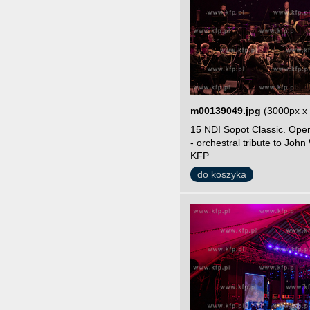
m00139049.jpg
(3000px x
15 NDI Sopot Classic. Ope
- orchestral tribute to John
KFP
do koszyka