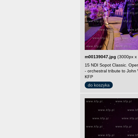
m00139047.jpg
(3000px x
15 NDI Sopot Classic. Ope
- orchestral tribute to John
KFP
do koszyka