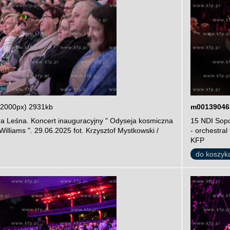
 2000px) 2931kb
m00139046
ra Leśna. Koncert inauguracyjny " Odyseja kosmiczna
15 NDI Sopo
 Williams ". 29.06.2025 fot. Krzysztof Mystkowski /
- orchestral
KFP
do koszyk