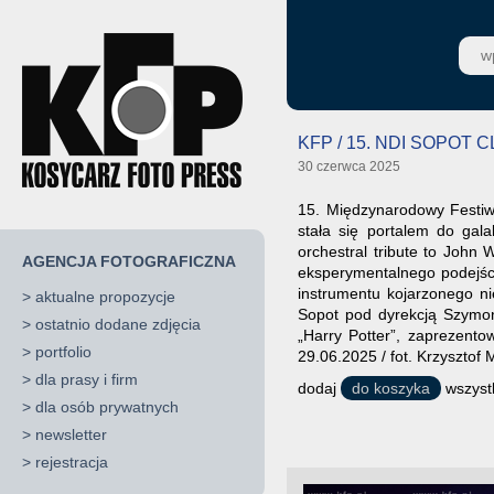
KFP / 15. NDI SOPOT
30 czerwca 2025
15. Międzynarodowy Festiw
stała się portalem do gal
orchestral tribute to John 
AGENCJA FOTOGRAFICZNA
eksperymentalnego podejści
instrumentu kojarzonego n
>
aktualne propozycje
Sopot pod dyrekcją Szymon
>
ostatnio dodane zdjęcia
„Harry Potter”, zaprezento
>
portfolio
29.06.2025 / fot. Krzysztof
>
dla prasy i firm
dodaj
do koszyka
wszystk
>
dla osób prywatnych
>
newsletter
>
rejestracja