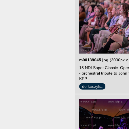
m00139045.jpg
(3000px x
15 NDI Sopot Classic. Ope
- orchestral tribute to John
KFP
do koszyka