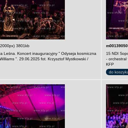
 2000px) 3801kb
m00139050
ra Leśna. Koncert inauguracyjny " Odyseja kosmiczna
15 NDI Sopo
 Williams ". 29.06.2025 fot. Krzysztof Mystkowski /
- orchestral
KFP
do koszyk