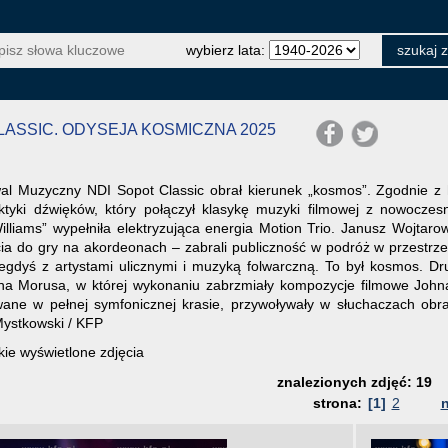
wybierz lata:
 CLASSIC. ODYSEJA KOSMICZNA 2025
al Muzyczny NDI Sopot Classic obrał kierunek „kosmos”. Zgodnie z
aktyki dźwięków, który połączył klasykę muzyki filmowej z nowocze
Williams” wypełniła elektryzująca energia Motion Trio. Janusz Wojtar
a do gry na akordeonach – zabrali publiczność w podróż w przestrze
iegdyś z artystami ulicznymi i muzyką folwarczną. To był kosmos. D
a Morusa, w której wykonaniu zabrzmiały kompozycje filmowe Johna W
wane w pełnej symfonicznej krasie, przywoływały w słuchaczach obra
 Mystkowski / KFP
ie wyświetlone zdjęcia
znalezionych zdjęć: 19
strona:
[1]
2