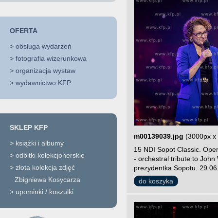
OFERTA
>
obsługa wydarzeń
>
fotografia wizerunkowa
>
organizacja wystaw
>
wydawnictwo KFP
SKLEP KFP
m00139039.jpg
(3000px x
>
książki i albumy
15 NDI Sopot Classic. Ope
>
odbitki kolekcjonerskie
- orchestral tribute to Joh
>
złota kolekcja zdjęć
prezydentka Sopotu. 29.06.
Zbigniewa Kosycarza
do koszyka
>
upominki / koszulki