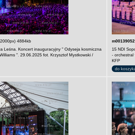
 2000px) 4884kb
m00139052
ra Leśna. Koncert inauguracyjny " Odyseja kosmiczna
15 NDI Sopo
 Williams ". 29.06.2025 fot. Krzysztof Mystkowski /
- orchestral
KFP
do koszyk