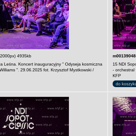
 2000px) 4935kb
m00139048
ra Leśna. Koncert inauguracyjny " Odyseja kosmiczna
15 NDI Sopo
 Williams ". 29.06.2025 fot. Krzysztof Mystkowski /
- orchestral
KFP
do koszyk