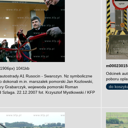
m00023015
 1906px) 1041kb
Odcinek aut
 autostrady A1 Rusocin - Swarozyn. Nz symboliczne
poboru oplat
go dokonali m.in. marszalek pomorski Jan Kozlowski,
do koszyk
ezary Grabarczyk, wojewoda pomorski Roman
 Szlaga. 22.12.2007 fot. Krzysztof Mystkowski / KFP