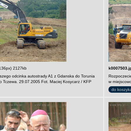
136px) 2127kb
k0007503.j
zego odcinka autostrady A1 z Gdanska do Torunia
Rozpoczecie
o Tczewa. 29.07.2005 Fot. Maciej Kosycarz / KFP
w miejscowo
do koszyk