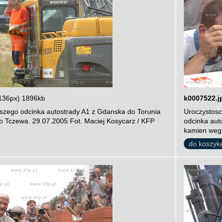
136px) 1896kb
k0007522.j
zego odcinka autostrady A1 z Gdanska do Torunia
Uroczystos
o Tczewa. 29.07.2005 Fot. Maciej Kosycarz / KFP
odcinka aut
kamien wegi
do koszyk