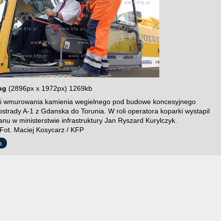
pg
(2896px x 1972px) 1269kb
ci wmurowania kamienia wegielnego pod budowe koncesyjnego
strady A-1 z Gdanska do Torunia. W roli operatora koparki wystapil
anu w ministerstwie infrastruktury Jan Ryszard Kurylczyk.
Fot. Maciej Kosycarz / KFP
a