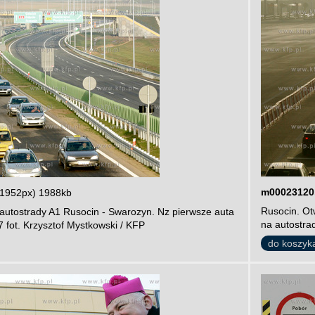
m00023120
 1952px) 1988kb
Rusocin. Ot
 autostrady A1 Rusocin - Swarozyn. Nz pierwsze auta
na autostrad
7 fot. Krzysztof Mystkowski / KFP
do koszyk