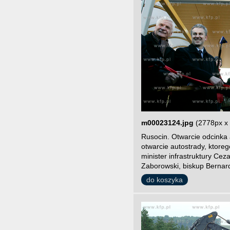
m00023124.jpg
(2778px x
Rusocin. Otwarcie odcinka
otwarcie autostrady, ktore
minister infrastruktury C
Zaborowski, biskup Bernard
do koszyka