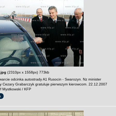
.jpg
(2310px x 1558px) 773kb
warcie odcinka autostrady A1 Rusocin - Swarozyn. Nz minister
ury Cezary Grabarczyk gratuluje pierwszym kierowcom. 22.12.2007
of Mystkowski / KFP
a