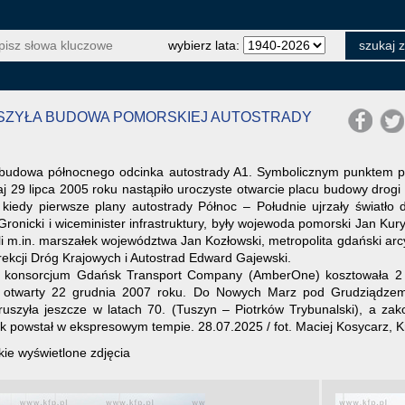
wybierz lata:
RUSZYŁA BUDOWA POMORSKIEJ AUTOSTRADY
ę budowa północnego odcinka autostrady A1. Symbolicznym punktem 
j 29 lipca 2005 roku nastąpiło uroczyste otwarcie placu budowy drogi
 kiedy pierwsze plany autostrady Północ – Południe ujrzały światł
ronicki i wiceminister infrastruktury, były wojewoda pomorski Jan Kuryl
li m.in. marszałek województwa Jan Kozłowski, metropolita gdański arc
rekcji Dróg Krajowych i Autostrad Edward Gajewski.
konsorcjum Gdańsk Transport Company (AmberOne) kosztowała 2 mld
ł otwarty 22 grudnia 2007 roku. Do Nowych Marz pod Grudziądzem 
ruszyła jeszcze w latach 70. (Tuszyn – Piotrków Trybunalski), a za
k powstał w ekspresowym tempie. 28.07.2025 / fot. Maciej Kosycarz, K
ie wyświetlone zdjęcia