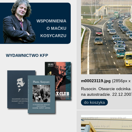
WSPOMNIENIA
O MAĆKU
KOSYCARZU
WYDAWNICTWO KFP
m00023119.jpg
(2856px x
Rusocin. Otwarcie odcinka
na autostradzie. 22.12.200
do koszyka