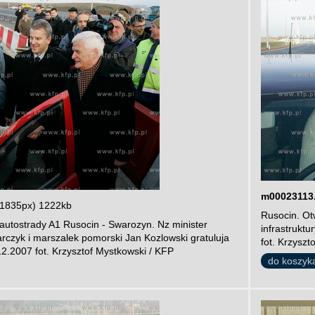
m00023113
 1835px) 1222kb
Rusocin. Ot
autostrady A1 Rusocin - Swarozyn. Nz minister
infrastrukt
arczyk i marszalek pomorski Jan Kozlowski gratuluja
fot. Krzyszt
2.2007 fot. Krzysztof Mystkowski / KFP
do koszyk