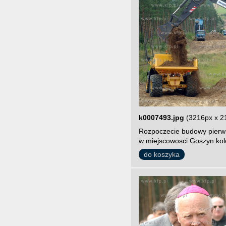
k0007493.jpg
(3216px x 2
Rozpoczecie budowy pierws
w miejscowosci Goszyn kol
do koszyka