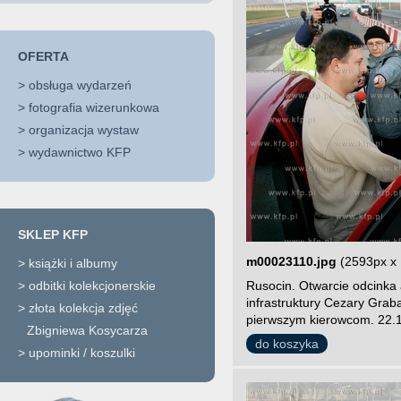
OFERTA
>
obsługa wydarzeń
>
fotografia wizerunkowa
>
organizacja wystaw
>
wydawnictwo KFP
SKLEP KFP
m00023110.jpg
(2593px x
>
książki i albumy
>
odbitki kolekcjonerskie
Rusocin. Otwarcie odcinka 
infrastruktury Cezary Grab
>
złota kolekcja zdjęć
pierwszym kierowcom. 22.1
Zbigniewa Kosycarza
do koszyka
>
upominki / koszulki