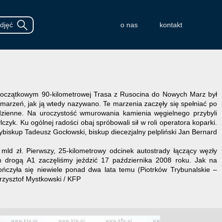
o nas
kontakt
początkowym 90-kilometrowej Trasa z Rusocina do Nowych Marz był
 marzeń, jak ją wtedy nazywano. Te marzenia zaczęły się spełniać po
o dzienne. Na uroczystość wmurowania kamienia węgielnego przybyli
czyk. Ku ogólnej radości obaj spróbowali sił w roli operatora koparki.
ybiskup Tadeusz Gocłowski, biskup diecezjalny pelpliński Jan Bernard
 zł. Pierwszy, 25-kilometrowy odcinek autostrady łączący węzły
drogą A1 zaczęliśmy jeździć 17 października 2008 roku. Jak na
kończyła się niewiele ponad dwa lata temu (Piotrków Trybunalskie –
rzysztof Mystkowski / KFP