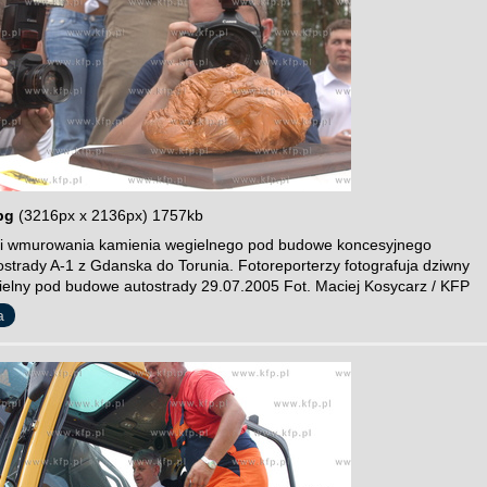
pg
(3216px x 2136px) 1757kb
ci wmurowania kamienia wegielnego pod budowe koncesyjnego
ostrady A-1 z Gdanska do Torunia. Fotoreporterzy fotografuja dziwny
elny pod budowe autostrady 29.07.2005 Fot. Maciej Kosycarz / KFP
a