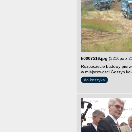
k0007516.jpg
(3216px x 2
Rozpoczecie budowy pierws
w miejscowosci Goszyn kol
do koszyka