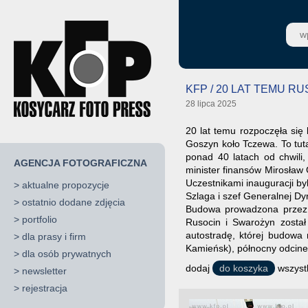
KFP / 20 LAT TEMU 
28 lipca 2025
20 lat temu rozpoczęła si
Goszyn koło Tczewa. To tuta
ponad 40 latach od chwili,
AGENCJA FOTOGRAFICZNA
minister finansów Mirosław G
Uczestnikami inauguracji by
>
aktualne propozycje
Szlaga i szef Generalnej Dy
>
ostatnio dodane zdjęcia
Budowa prowadzona przez 
>
portfolio
Rusocin i Swarożyn zosta
autostradę, której budowa 
>
dla prasy i firm
Kamieńsk), północny odcine
>
dla osób prywatnych
dodaj
do koszyka
wszystk
>
newsletter
>
rejestracja