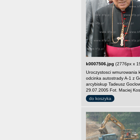
k0007506.jpg
(2776px x 1
Uroczystosci wmurowania 
odcinka autostrady A-1 z G
arcybiskup Tadeusz Goclows
29.07.2005 Fot. Maciej Ko
do koszyka