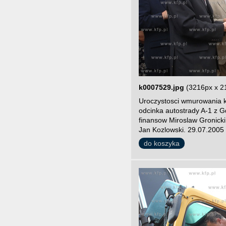
k0007529.jpg
(3216px x 2
Uroczystosci wmurowania 
odcinka autostrady A-1 z 
finansow Miroslaw Gronick
Jan Kozlowski. 29.07.2005 
do koszyka