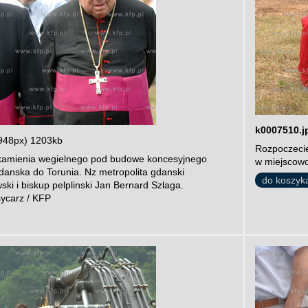
k0007510.j
948px) 1203kb
Rozpoczecie
kamienia wegielnego pod budowe koncesyjnego
w miejscowo
danska do Torunia. Nz metropolita gdanski
do koszyk
ki i biskup pelplinski Jan Bernard Szlaga.
sycarz / KFP