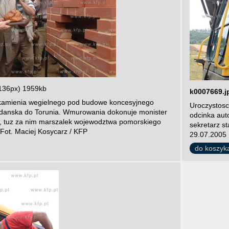
136px) 1959kb
k0007669.j
kamienia wegielnego pod budowe koncesyjnego
Uroczystos
Gdanska do Torunia. Wmurowania dokonuje monister
odcinka auto
i, tuz za nim marszalek wojewodztwa pomorskiego
sekretarz st
Fot. Maciej Kosycarz / KFP
29.07.2005 
do koszyk