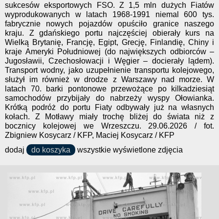
sukcesów eksportowych FSO. Z 1,5 mln dużych Fiatów
wyprodukowanych w latach 1968-1991 niemal 600 tys.
fabrycznie nowych pojazdów opuściło granice naszego
kraju. Z gdańskiego portu najczęściej obierały kurs na
Wielką Brytanię, Francję, Egipt, Grecję, Finlandię, Chiny i
kraje Ameryki Południowej (do największych odbiorców –
Jugosławii, Czechosłowacji i Węgier – docierały lądem).
Transport wodny, jako uzupełnienie transportu kolejowego,
służył im również w drodze z Warszawy nad morze. W
latach 70. barki pontonowe przewożące po kilkadziesiąt
samochodów przybijały do nabrzeży wyspy Ołowianka.
Krótką podróż do portu Fiaty odbywały już na własnych
kołach. Z Motławy miały trochę bliżej do świata niż z
bocznicy kolejowej we Wrzeszczu. 29.06.2026 / fot.
Zbigniew Kosycarz / KFP, Maciej Kosycarz / KFP
dodaj
do koszyka
wszystkie wyświetlone zdjęcia