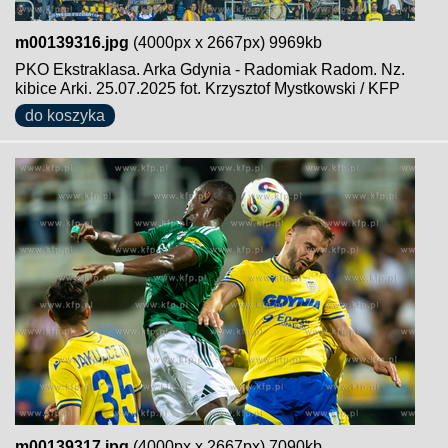
m00139316.jpg
(4000px x 2667px) 9969kb
PKO Ekstraklasa. Arka Gdynia - Radomiak Radom. Nz.
kibice Arki. 25.07.2025 fot. Krzysztof Mystkowski / KFP
do koszyka
m00139317.jpg
(4000px x 2667px) 7090kb