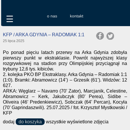
o nas
kontakt
☰
KFP / ARKA GDYNIA – RADOMIAK 1:1
25 lipca 2025
Po ponad pięciu latach przerwy na Arka Gdynia zdobyła
pierwszy punkt w ekstraklasie. Powrót najwyższej klasy
rozgrywkowej na stadion przy Olimpijskiej przyciągnął na
trybuny 12,6 tys. kibiców.
2. kolejka PKO BP Ekstraklasy. Arka Gdynia – Radomiak 1:1
(1:0). Bramki: Abramowicz (14’) – Grzesik (61’). Widzów: 12
627.
ARKA: Węglarz – Navarro (70’ Zator), Marcjanik, Celestine,
Abramowicz – Kerk, Jakubczyk (80’ Perea), Sidibe –
Oliveira (46’ Predenkiewicz), Sobczak (64’ Percan), Kocyła
(70’ Gaprindaszwili). 25.07.2025 / fot. Krzysztof Mystkowski /
KFP
dodaj
do koszyka
wszystkie wyświetlone zdjęcia