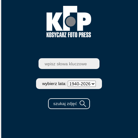
wybierz lata: