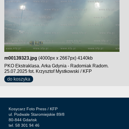
m00139323.jpg
(4000px x 2667px) 4140kb
PKO Ekstraklasa. Arka Gdynia - Radomiak Radom.
25.07.2025 fot. Krzysztof Mystkowski / KFP
do koszyka
Kosycarz Foto Press /
KFP
ul. Podwale Staromiejskie 89/8
80-844 Gdańsk
tel. 58 301 94 46