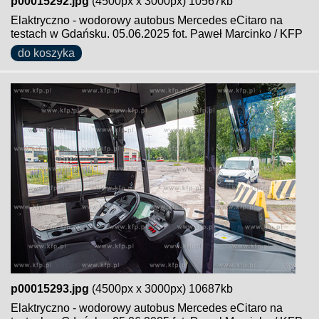
p00015292.jpg
(4500px x 3000px) 10567kb
Elaktryczno - wodorowy autobus Mercedes eCitaro na
testach w Gdańsku. 05.06.2025 fot. Paweł Marcinko / KFP
do koszyka
p00015293.jpg
(4500px x 3000px) 10687kb
Elaktryczno - wodorowy autobus Mercedes eCitaro na