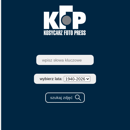
wybierz lata: