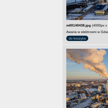
m00140438.jpg
(4000px x
Awaria w elektrowni w Gdań
do koszyka