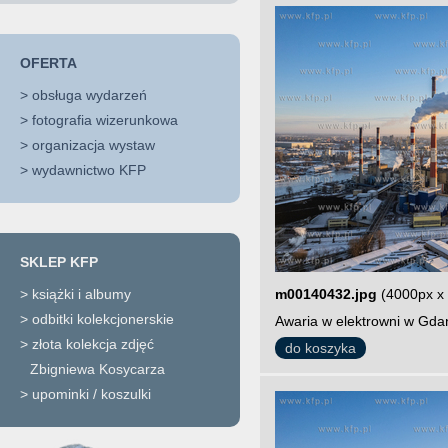
OFERTA
>
obsługa wydarzeń
>
fotografia wizerunkowa
>
organizacja wystaw
>
wydawnictwo KFP
SKLEP KFP
>
książki i albumy
m00140432.jpg
(4000px x
>
odbitki kolekcjonerskie
Awaria w elektrowni w Gdań
>
złota kolekcja zdjęć
do koszyka
Zbigniewa Kosycarza
>
upominki / koszulki