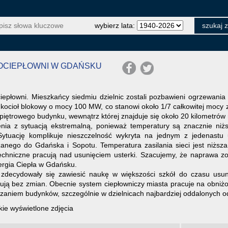
wybierz lata:
ROCIEPŁOWNI W GDAŃSKU
ciepłowni. Mieszkańcy siedmiu dzielnic zostali pozbawieni ogrzewania
 kocioł blokowy o mocy 100 MW, co stanowi około 1/7 całkowitej mocy 
piętrowego budynku, wewnątrz której znajduje się około 20 kilometrów 
ia z sytuacją ekstremalną, ponieważ temperatury są znacznie niż
ytuację komplikuje nieszczelność wykryta na jednym z jedenastu 
anego do Gdańska i Sopotu. Temperatura zasilania sieci jest niższ
echniczne pracują nad usunięciem usterki. Szacujemy, że naprawa z
rgia Ciepła w Gdańsku.
decydowały się zawiesić naukę w większości szkół do czasu usuni
onują bez zmian. Obecnie system ciepłowniczy miasta pracuje na obniż
rzaniem budynków, szczególnie w dzielnicach najbardziej oddalonych od 
ie wyświetlone zdjęcia