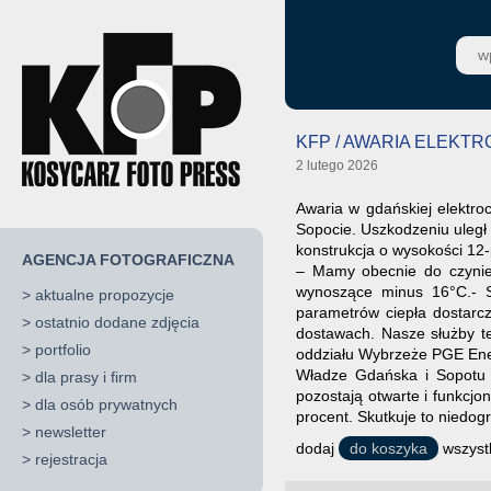
KFP / AWARIA ELEKT
2 lutego 2026
Awaria w gdańskiej elektro
Sopocie. Uszkodzeniu uległ
konstrukcja o wysokości 12-
AGENCJA FOTOGRAFICZNA
– Mamy obecnie do czynien
wynoszące minus 16°C.- S
>
aktualne propozycje
parametrów ciepła dostarcz
>
ostatnio dodane zdjęcia
dostawach. Nasze służby t
>
portfolio
oddziału Wybrzeże PGE Ene
Władze Gdańska i Sopotu z
>
dla prasy i firm
pozostają otwarte i funkcj
>
dla osób prywatnych
procent. Skutkuje to niedog
>
newsletter
dodaj
do koszyka
wszystk
>
rejestracja