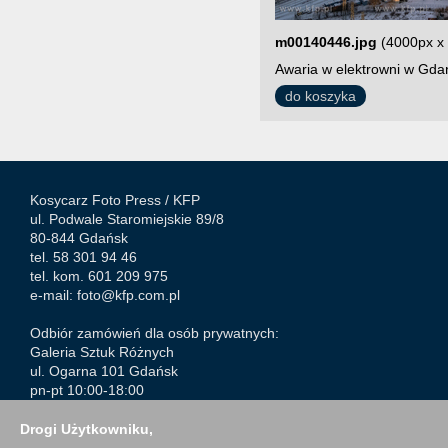
m00140446.jpg
(4000px x
Awaria w elektrowni w Gdań
do koszyka
Kosycarz Foto Press /
KFP
ul. Podwale Staromiejskie 89/8
80-844 Gdańsk
tel. 58 301 94 46
tel. kom. 601 209 975
e-mail:
foto@kfp.com.pl
Odbiór zamówień dla osób prywatnych:
Galeria Sztuk Różnych
ul. Ogarna 101 Gdańsk
pn-pt 10:00-18:00
sob. 11:00-18:00
Drogi Użytkowniku,