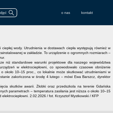
o nas
kontakt
 i ciepłej wody. Utrudnienia w dostawach ciepła występują również w
zainstalowanej w zakładzie. To urządzenie o ogromnych rozmiarach –
rur.
sze niż standardowe warunki projektowe dla naszego województwa
urządzeń w elektrociepłowni, co spowodowało czasowe obniżenie
a o około 10–15 proc., co lokalnie może skutkować utrudnieniami w
ostanie zakończona w środę 4 lutego – mówi Ewa Barszcz, dyrektor
ęcia skutków awarii. Żłobki oraz przedszkola na terenie Gdańska
onych parametrach – temperatura zasilania jest niższa o około 10–15
elektrociepłowni. 2.02.2026 / fot. Krzysztof Mystkowski / KFP