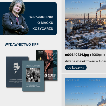
WSPOMNIENIA
O MAĆKU
KOSYCARZU
WYDAWNICTWO KFP
m00140434.jpg
(4000px x
Awaria w elektrowni w Gdań
do koszyka