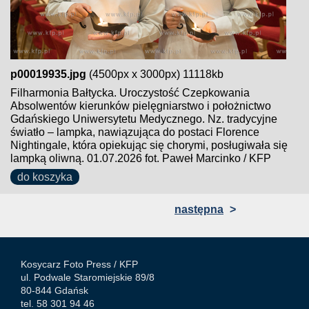
p00019935.jpg
(4500px x 3000px) 11118kb
Filharmonia Bałtycka. Uroczystość Czepkowania
Absolwentów kierunków pielęgniarstwo i położnictwo
Gdańskiego Uniwersytetu Medycznego. Nz. tradycyjne
światło – lampka, nawiązująca do postaci Florence
Nightingale, która opiekując się chorymi, posługiwała się
lampką oliwną. 01.07.2026 fot. Paweł Marcinko / KFP
do koszyka
następna
>
Kosycarz Foto Press /
KFP
ul. Podwale Staromiejskie 89/8
80-844 Gdańsk
tel. 58 301 94 46