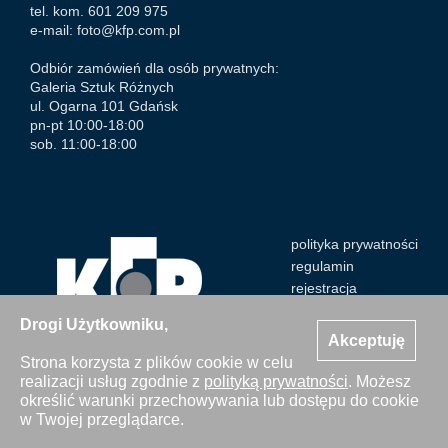
tel. kom. 601 209 975
e-mail:
foto@kfp.com.pl
Odbiór zamówień dla osób prywatnych:
Galeria Sztuk Różnych
ul. Ogarna 101 Gdańsk
pn-pt 10:00-18:00
sob. 11:00-18:00
polityka prywatności
regulamin
rejestracja
Drogi Użytkowniku,
Akceptuję
Strona korzysta z plików cookie w celu
realizacji usług zgodnie z
polityką prywatności
. Możesz
Wszystkie zdjęcia Agencji Kosycarz Foto Press/KFP są
określić warunki przechowywania lub dostępu do cookie
chronione prawem autorskim. Publikacja i kopiowanie bez
w Twojej przeglądarce.
zgody Agencji zabronione. Copyright © 2000-2026 KFP