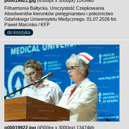
p00019921.jpg
(4500px x 3000px) 11434kb
Filharmonia Bałtycka. Uroczystość Czepkowania
Absolwentów kierunków pielęgniarstwo i położnictwo
Gdańskiego Uniwersytetu Medycznego. 01.07.2026 fot.
Paweł Marcinko / KFP
do koszyka
p00019922.jpg
(4500px x 3000px) 13474kb