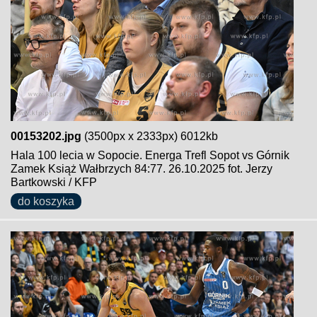
00153202.jpg
(3500px x 2333px) 6012kb
Hala 100 lecia w Sopocie. Energa Trefl Sopot vs Górnik
Zamek Książ Wałbrzych 84:77. 26.10.2025 fot. Jerzy
Bartkowski / KFP
do koszyka