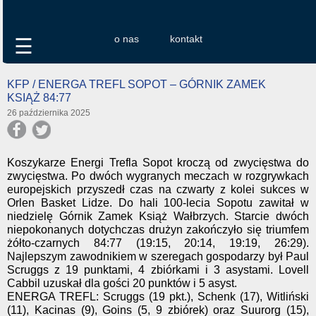
o nas
kontakt
☰
KFP / ENERGA TREFL SOPOT – GÓRNIK ZAMEK
KSIĄŻ 84:77
26 października 2025
Koszykarze Energi Trefla Sopot kroczą od zwycięstwa do
zwycięstwa. Po dwóch wygranych meczach w rozgrywkach
europejskich przyszedł czas na czwarty z kolei sukces w
Orlen Basket Lidze. Do hali 100-lecia Sopotu zawitał w
niedzielę Górnik Zamek Książ Wałbrzych. Starcie dwóch
niepokonanych dotychczas drużyn zakończyło się triumfem
żółto-czarnych 84:77 (19:15, 20:14, 19:19, 26:29).
Najlepszym zawodnikiem w szeregach gospodarzy był Paul
Scruggs z 19 punktami, 4 zbiórkami i 3 asystami. Lovell
Cabbil uzuskał dla gości 20 punktów i 5 asyst.
ENERGA TREFL: Scruggs (19 pkt.), Schenk (17), Witliński
(11), Kacinas (9), Goins (5, 9 zbiórek) oraz Suurorg (15),