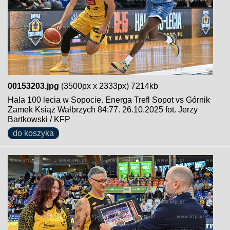
00153203.jpg
(3500px x 2333px) 7214kb
Hala 100 lecia w Sopocie. Energa Trefl Sopot vs Górnik
Zamek Książ Wałbrzych 84:77. 26.10.2025 fot. Jerzy
Bartkowski / KFP
do koszyka