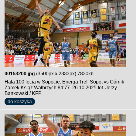
00153200.jpg
(3500px x 2333px) 7830kb
Hala 100 lecia w Sopocie. Energa Trefl Sopot vs Górnik
Zamek Książ Wałbrzych 84:77. 26.10.2025 fot. Jerzy
Bartkowski / KFP
do koszyka