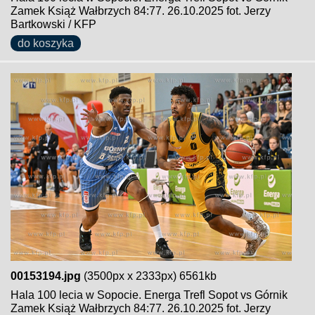
Zamek Książ Wałbrzych 84:77. 26.10.2025 fot. Jerzy
Bartkowski / KFP
do koszyka
00153194.jpg
(3500px x 2333px) 6561kb
Hala 100 lecia w Sopocie. Energa Trefl Sopot vs Górnik
Zamek Książ Wałbrzych 84:77. 26.10.2025 fot. Jerzy