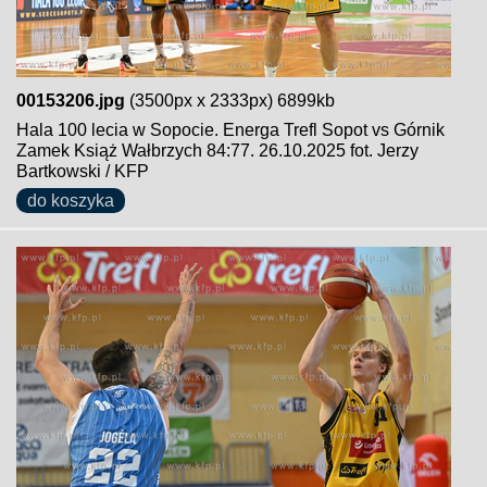
00153206.jpg
(3500px x 2333px) 6899kb
Hala 100 lecia w Sopocie. Energa Trefl Sopot vs Górnik
Zamek Książ Wałbrzych 84:77. 26.10.2025 fot. Jerzy
Bartkowski / KFP
do koszyka