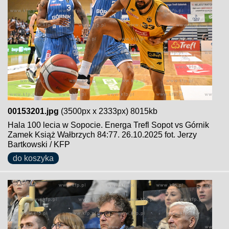
00153201.jpg
(3500px x 2333px) 8015kb
Hala 100 lecia w Sopocie. Energa Trefl Sopot vs Górnik
Zamek Książ Wałbrzych 84:77. 26.10.2025 fot. Jerzy
Bartkowski / KFP
do koszyka