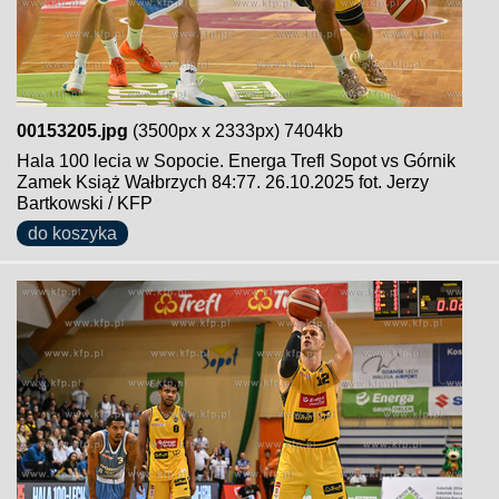
00153205.jpg
(3500px x 2333px) 7404kb
Hala 100 lecia w Sopocie. Energa Trefl Sopot vs Górnik
Zamek Książ Wałbrzych 84:77. 26.10.2025 fot. Jerzy
Bartkowski / KFP
do koszyka