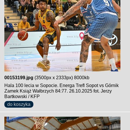
00153199.jpg
(3500px x 2333px) 8000kb
Hala 100 lecia w Sopocie. Energa Trefl Sopot vs Górnik
Zamek Książ Wałbrzych 84:77. 26.10.2025 fot. Jerzy
Bartkowski / KFP
do koszyka