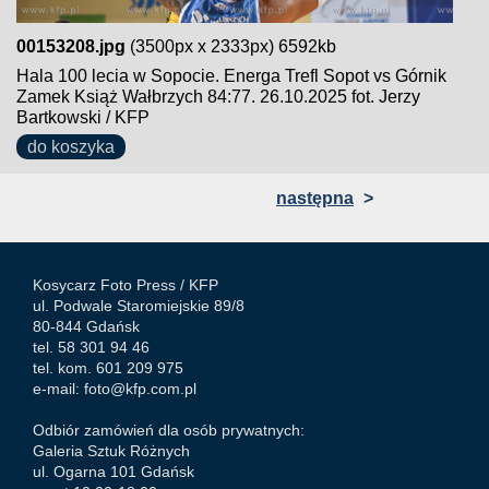
00153208.jpg
(3500px x 2333px) 6592kb
Hala 100 lecia w Sopocie. Energa Trefl Sopot vs Górnik
Zamek Książ Wałbrzych 84:77. 26.10.2025 fot. Jerzy
Bartkowski / KFP
do koszyka
następna
>
Kosycarz Foto Press /
KFP
ul. Podwale Staromiejskie 89/8
80-844 Gdańsk
tel. 58 301 94 46
tel. kom. 601 209 975
e-mail:
foto@kfp.com.pl
Odbiór zamówień dla osób prywatnych:
Galeria Sztuk Różnych
ul. Ogarna 101 Gdańsk