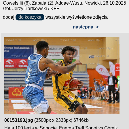
Cowels Iii (6), Zapała (2), Addae-Wusu, Nowicki. 26.10.2025
/ fot. Jerzy Bartkowski / KFP
dodaj
do koszyka
wszystkie wyświetlone zdjęcia
następna
>
00153193.jpg
(3500px x 2333px) 6746kb
Hala 100 lecia w Sopocie. Energa Trefl Sopot vs Górnik