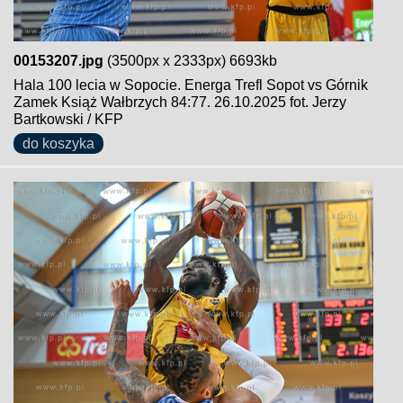
00153207.jpg
(3500px x 2333px) 6693kb
Hala 100 lecia w Sopocie. Energa Trefl Sopot vs Górnik
Zamek Książ Wałbrzych 84:77. 26.10.2025 fot. Jerzy
Bartkowski / KFP
do koszyka