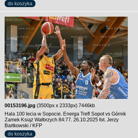
do koszyka
00153196.jpg
(3500px x 2333px) 7446kb
Hala 100 lecia w Sopocie. Energa Trefl Sopot vs Górnik
Zamek Książ Wałbrzych 84:77. 26.10.2025 fot. Jerzy
Bartkowski / KFP
do koszyka