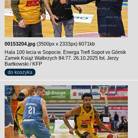
00153204.jpg
(3500px x 2333px) 6071kb
Hala 100 lecia w Sopocie. Energa Trefl Sopot vs Górnik
Zamek Książ Wałbrzych 84:77. 26.10.2025 fot. Jerzy
Bartkowski / KFP
do koszyka