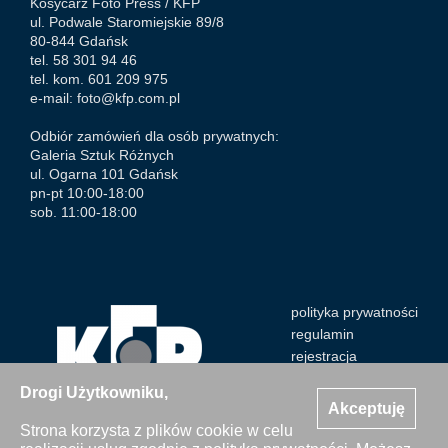
Kosycarz Foto Press /
KFP
ul. Podwale Staromiejskie 89/8
80-844 Gdańsk
tel. 58 301 94 46
tel. kom. 601 209 975
e-mail:
foto@kfp.com.pl
Odbiór zamówień dla osób prywatnych:
Galeria Sztuk Różnych
ul. Ogarna 101 Gdańsk
pn-pt 10:00-18:00
sob. 11:00-18:00
polityka prywatności
regulamin
rejestracja
Drogi Użytkowniku,
Akceptuję
Strona korzysta z plików cookie w celu