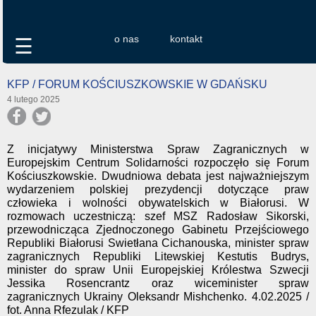
o nas
kontakt
☰
KFP / FORUM KOŚCIUSZKOWSKIE W GDAŃSKU
4 lutego 2025
Z inicjatywy Ministerstwa Spraw Zagranicznych w
Europejskim Centrum Solidarności rozpoczęło się Forum
Kościuszkowskie. Dwudniowa debata jest najważniejszym
wydarzeniem polskiej prezydencji dotyczące praw
człowieka i wolności obywatelskich w Białorusi. W
rozmowach uczestniczą: szef MSZ Radosław Sikorski,
przewodnicząca Zjednoczonego Gabinetu Przejściowego
Republiki Białorusi Swietłana Cichanouska, minister spraw
zagranicznych Republiki Litewskiej Kestutis Budrys,
minister do spraw Unii Europejskiej Królestwa Szwecji
Jessika Rosencrantz oraz wiceminister spraw
zagranicznych Ukrainy Oleksandr Mishchenko. 4.02.2025 /
fot. Anna Rfezulak / KFP