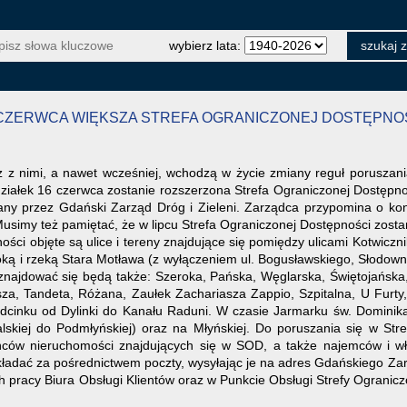
wybierz lata:
6 CZERWCA WIĘKSZA STREFA OGRANICZONEJ DOSTĘPNO
az z nimi, a nawet wcześniej, wchodzą w życie zmiany reguł poruszan
działek 16 czerwca zostanie rozszerzona Strefa Ograniczonej Dostępno
ny przez Gdański Zarząd Dróg i Zieleni. Zarządca przypomina o kon
usimy też pamiętać, że w lipcu Strefa Ograniczonej Dostępności zosta
ości objęte są ulice i tereny znajdujące się pomiędzy ulicami Kotwic
oką i rzeką Stara Motława (z wyłączeniem ul. Bogusławskiego, Słodowni
ej znajdować się będą także: Szeroka, Pańska, Węglarska, Świętojańska,
sza, Tandeta, Różana, Zaułek Zachariasza Zappio, Szpitalna, U Furt
odcinku od Dylinki do Kanału Raduni. W czasie Jarmarku św. Dominik
skiej do Podmłyńskiej) oraz na Młyńskiej. Do poruszania się w Stre
ców nieruchomości znajdujących się w SOD, a także najemców i właś
ładać za pośrednictwem poczty, wysyłając je na adres Gdańskiego Zarz
 pracy Biura Obsługi Klientów oraz w Punkcie Obsługi Strefy Ogranicz