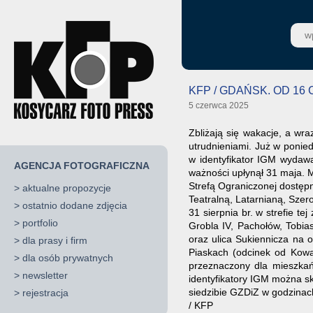
KFP / GDAŃSK. OD 1
5 czerwca 2025
Zbliżają się wakacje, a wr
utrudnieniami. Już w ponie
w identyfikator IGM wydawa
AGENCJA FOTOGRAFICZNA
ważności upłynął 31 maja. M
Strefą Ograniczonej dostępn
>
aktualne propozycje
Teatralną, Latarnianą, Szer
>
ostatnio dodane zdjęcia
31 sierpnia br. w strefie t
>
portfolio
Grobla IV, Pachołów, Tobia
oraz ulica Sukiennicza na 
>
dla prasy i firm
Piaskach (odcinek od Kowal
>
dla osób prywatnych
przeznaczony dla mieszkań
>
newsletter
identyfikatory IGM można sk
siedzibie GZDiZ w godzinach
>
rejestracja
/ KFP