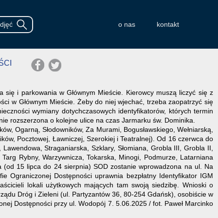
o nas
kontakt
ŚCI
ia się i parkowania w Głównym Mieście. Kierowcy muszą liczyć się z
ści w Głównym Mieście. Żeby do niej wjechać, trzeba zaopatrzyć się
ieczności wymiany dotychczasowych identyfikatorów, których termin
nie rozszerzona o kolejne ulice na czas Jarmarku św. Dominika.
zników, Ogarną, Słodowników, Za Murami, Bogusławskiego, Wełniarską,
ków, Pocztowej, Ławniczej, Szerokiej i Teatralnej). Od 16 czerwca do
 Lawendowa, Straganiarska, Szklary, Słomiana, Grobla III, Grobla II,
y, Targ Rybny, Warzywnicza, Tokarska, Minogi, Podmurze, Latarniana
a (od 15 lipca do 24 sierpnia) SOD zostanie wprowadzona na ul. Na
fie Ograniczonej Dostępności uprawnia bezpłatny Identyfikator IGM
cicieli lokali użytkowych mających tam swoją siedzibę. Wnioski o
ądu Dróg i Zieleni (ul. Partyzantów 36, 80-254 Gdańsk), osobiście w
onej Dostępności przy ul. Wodopój 7. 5.06.2025 / fot. Paweł Marcinko