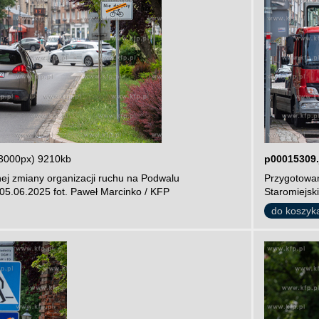
3000px) 9210kb
p00015309.
ej zmiany organizacji ruchu na Podwalu
Przygotowan
05.06.2025 fot. Paweł Marcinko / KFP
Staromiejsk
do koszyk