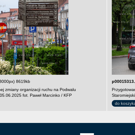
3000px) 8619kb
p00015313.
ej zmiany organizacji ruchu na Podwalu
Przygotowan
05.06.2025 fot. Paweł Marcinko / KFP
Staromiejsk
do koszyk