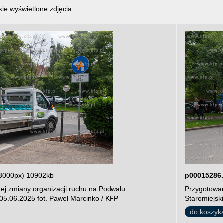
ie wyświetlone zdjęcia
3000px) 10902kb
p00015286.
ej zmiany organizacji ruchu na Podwalu
Przygotowan
05.06.2025 fot. Paweł Marcinko / KFP
Staromiejsk
do koszyk