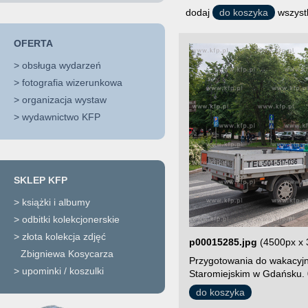
dodaj
do koszyka
wszystk
OFERTA
>
obsługa wydarzeń
>
fotografia wizerunkowa
>
organizacja wystaw
>
wydawnictwo KFP
SKLEP KFP
>
książki i albumy
>
odbitki kolekcjonerskie
>
złota kolekcja zdjęć
p00015285.jpg
(4500px x 
Zbigniewa Kosycarza
Przygotowania do wakacyjn
>
upominki / koszulki
Staromiejskim w Gdańsku. 
do koszyka