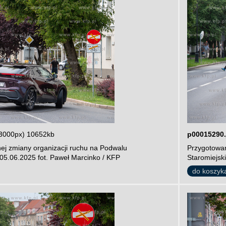
3000px) 10652kb
p00015290.
ej zmiany organizacji ruchu na Podwalu
Przygotowan
05.06.2025 fot. Paweł Marcinko / KFP
Staromiejsk
do koszyk