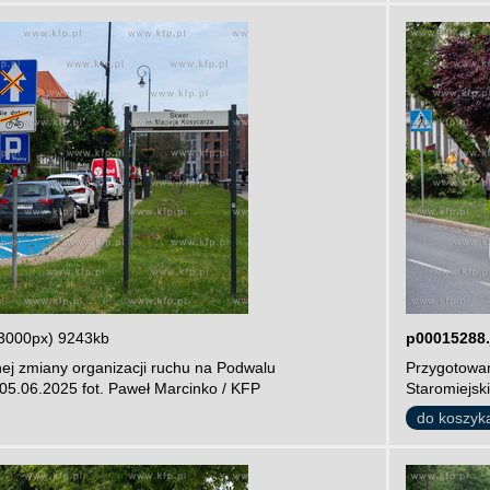
3000px) 9243kb
p00015288.
ej zmiany organizacji ruchu na Podwalu
Przygotowan
05.06.2025 fot. Paweł Marcinko / KFP
Staromiejsk
do koszyk