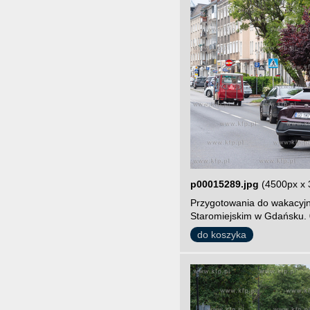
p00015289.jpg
(4500px x 
Przygotowania do wakacyjn
Staromiejskim w Gdańsku. 
do koszyka