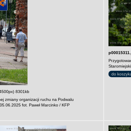
p00015311.
Przygotowan
Staromiejsk
do koszyk
4500px) 8301kb
ej zmiany organizacji ruchu na Podwalu
05.06.2025 fot. Paweł Marcinko / KFP