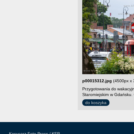
p00015312.jpg
(4500px x 
Przygotowania do wakacyjn
Staromiejskim w Gdańsku. 
do koszyka
Kosycarz Foto Press /
KFP