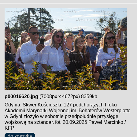
p00016620.jpg
(7008px x 4672px) 8359kb
Gdynia. Skwer Kościuszki. 127 podchorążych I roku
Akademii Marynarki Wojennej im. Bohaterów Westerplatte
w Gdyni złożyło w sobotnie przedpołudnie przysięgę
wojskową na sztandar. fot. 20.09.2025 Paweł Marcinko /
KFP
do koszyka