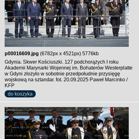
p00016609.jpg
(6782px x 4521px) 5776kb
Gdynia. Skwer Kościuszki. 127 podchorążych I roku
Akademii Marynarki Wojennej im. Bohaterów Westerplatte
w Gdyni złożyło w sobotnie przedpołudnie przysięgę
wojskową na sztandar. fot. 20.09.2025 Paweł Marcinko /
KFP
do koszyka