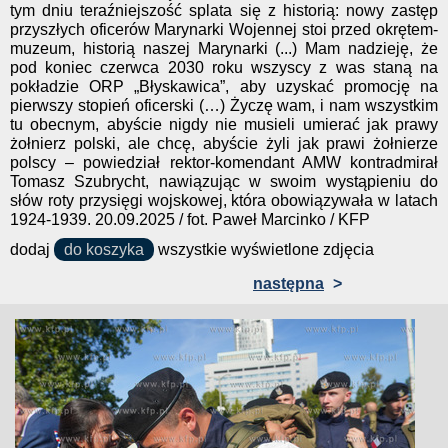
tym dniu teraźniejszość splata się z historią: nowy zastęp
przyszłych oficerów Marynarki Wojennej stoi przed okrętem-
muzeum, historią naszej Marynarki (...) Mam nadzieję, że
pod koniec czerwca 2030 roku wszyscy z was staną na
pokładzie ORP „Błyskawica”, aby uzyskać promocję na
pierwszy stopień oficerski (…) Życzę wam, i nam wszystkim
tu obecnym, abyście nigdy nie musieli umierać jak prawy
żołnierz polski, ale chcę, abyście żyli jak prawi żołnierze
polscy – powiedział rektor-komendant AMW kontradmirał
Tomasz Szubrycht, nawiązując w swoim wystąpieniu do
słów roty przysięgi wojskowej, która obowiązywała w latach
1924-1939. 20.09.2025 / fot. Paweł Marcinko / KFP
dodaj
do koszyka
wszystkie wyświetlone zdjęcia
następna
>