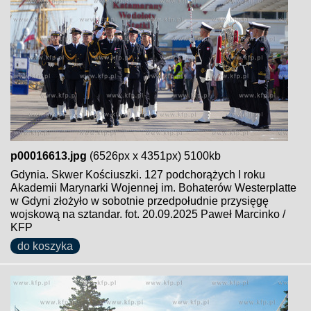
p00016613.jpg
(6526px x 4351px) 5100kb
Gdynia. Skwer Kościuszki. 127 podchorążych I roku
Akademii Marynarki Wojennej im. Bohaterów Westerplatte
w Gdyni złożyło w sobotnie przedpołudnie przysięgę
wojskową na sztandar. fot. 20.09.2025 Paweł Marcinko /
KFP
do koszyka