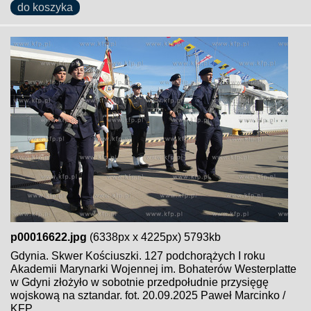
do koszyka
p00016622.jpg
(6338px x 4225px) 5793kb
Gdynia. Skwer Kościuszki. 127 podchorążych I roku
Akademii Marynarki Wojennej im. Bohaterów Westerplatte
w Gdyni złożyło w sobotnie przedpołudnie przysięgę
wojskową na sztandar. fot. 20.09.2025 Paweł Marcinko /
KFP