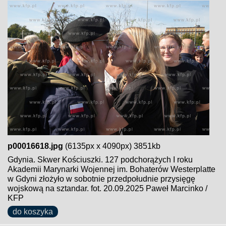
p00016618.jpg
(6135px x 4090px) 3851kb
Gdynia. Skwer Kościuszki. 127 podchorążych I roku
Akademii Marynarki Wojennej im. Bohaterów Westerplatte
w Gdyni złożyło w sobotnie przedpołudnie przysięgę
wojskową na sztandar. fot. 20.09.2025 Paweł Marcinko /
KFP
do koszyka