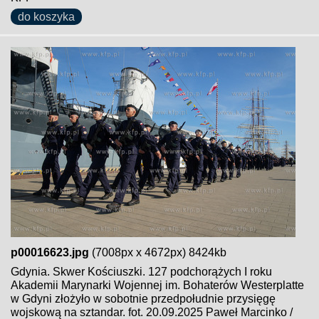
do koszyka
p00016623.jpg
(7008px x 4672px) 8424kb
Gdynia. Skwer Kościuszki. 127 podchorążych I roku
Akademii Marynarki Wojennej im. Bohaterów Westerplatte
w Gdyni złożyło w sobotnie przedpołudnie przysięgę
wojskową na sztandar. fot. 20.09.2025 Paweł Marcinko /