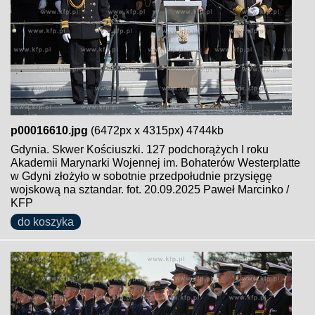
p00016610.jpg
(6472px x 4315px) 4744kb
Gdynia. Skwer Kościuszki. 127 podchorążych I roku
Akademii Marynarki Wojennej im. Bohaterów Westerplatte
w Gdyni złożyło w sobotnie przedpołudnie przysięgę
wojskową na sztandar. fot. 20.09.2025 Paweł Marcinko /
KFP
do koszyka