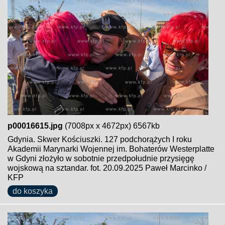
p00016615.jpg
(7008px x 4672px) 6567kb
Gdynia. Skwer Kościuszki. 127 podchorążych I roku
Akademii Marynarki Wojennej im. Bohaterów Westerplatte
w Gdyni złożyło w sobotnie przedpołudnie przysięgę
wojskową na sztandar. fot. 20.09.2025 Paweł Marcinko /
KFP
do koszyka