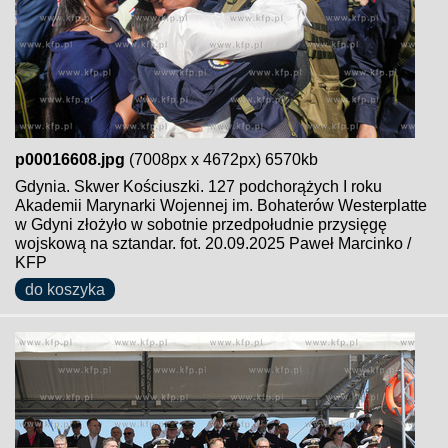
p00016608.jpg
(7008px x 4672px) 6570kb
Gdynia. Skwer Kościuszki. 127 podchorążych I roku
Akademii Marynarki Wojennej im. Bohaterów Westerplatte
w Gdyni złożyło w sobotnie przedpołudnie przysięgę
wojskową na sztandar. fot. 20.09.2025 Paweł Marcinko /
KFP
do koszyka