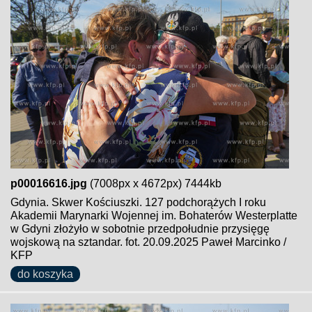
p00016616.jpg
(7008px x 4672px) 7444kb
Gdynia. Skwer Kościuszki. 127 podchorążych I roku
Akademii Marynarki Wojennej im. Bohaterów Westerplatte
w Gdyni złożyło w sobotnie przedpołudnie przysięgę
wojskową na sztandar. fot. 20.09.2025 Paweł Marcinko /
KFP
do koszyka