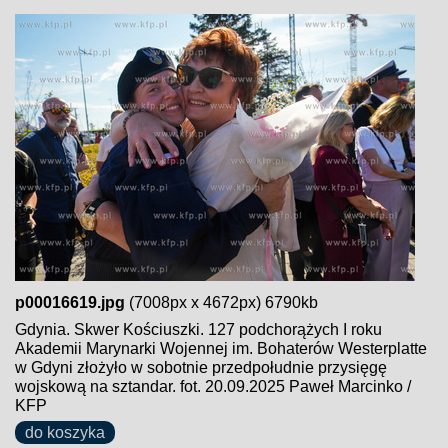
p00016619.jpg
(7008px x 4672px) 6790kb
Gdynia. Skwer Kościuszki. 127 podchorążych I roku
Akademii Marynarki Wojennej im. Bohaterów Westerplatte
w Gdyni złożyło w sobotnie przedpołudnie przysięgę
wojskową na sztandar. fot. 20.09.2025 Paweł Marcinko /
KFP
do koszyka