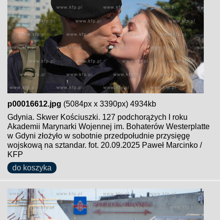
p00016612.jpg
(5084px x 3390px) 4934kb
Gdynia. Skwer Kościuszki. 127 podchorążych I roku
Akademii Marynarki Wojennej im. Bohaterów Westerplatte
w Gdyni złożyło w sobotnie przedpołudnie przysięgę
wojskową na sztandar. fot. 20.09.2025 Paweł Marcinko /
KFP
do koszyka