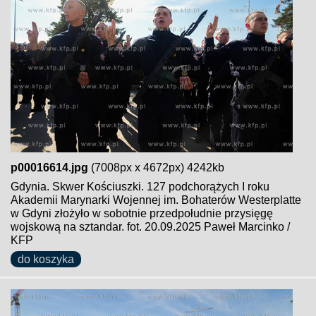
p00016614.jpg
(7008px x 4672px) 4242kb
Gdynia. Skwer Kościuszki. 127 podchorążych I roku
Akademii Marynarki Wojennej im. Bohaterów Westerplatte
w Gdyni złożyło w sobotnie przedpołudnie przysięgę
wojskową na sztandar. fot. 20.09.2025 Paweł Marcinko /
KFP
do koszyka