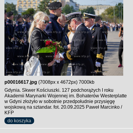
p00016617.jpg
(7008px x 4672px) 7000kb
Gdynia. Skwer Kościuszki. 127 podchorążych I roku
Akademii Marynarki Wojennej im. Bohaterów Westerplatte
w Gdyni złożyło w sobotnie przedpołudnie przysięgę
wojskową na sztandar. fot. 20.09.2025 Paweł Marcinko /
KFP
do koszyka