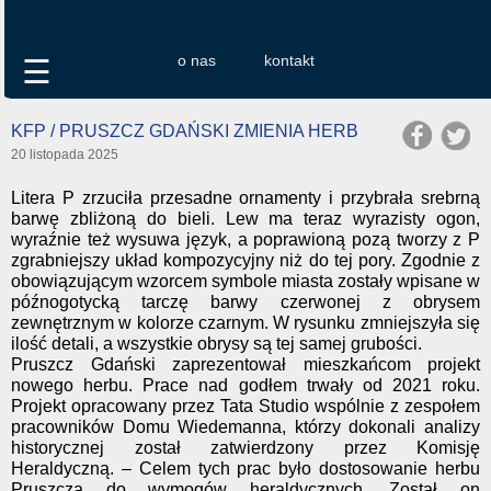
o nas
kontakt
☰
KFP / PRUSZCZ GDAŃSKI ZMIENIA HERB
20 listopada 2025
Litera P zrzuciła przesadne ornamenty i przybrała srebrną
barwę zbliżoną do bieli. Lew ma teraz wyrazisty ogon,
wyraźnie też wysuwa język, a poprawioną pozą tworzy z P
zgrabniejszy układ kompozycyjny niż do tej pory. Zgodnie z
obowiązującym wzorcem symbole miasta zostały wpisane w
późnogotycką tarczę barwy czerwonej z obrysem
zewnętrznym w kolorze czarnym. W rysunku zmniejszyła się
ilość detali, a wszystkie obrysy są tej samej grubości.
Pruszcz Gdański zaprezentował mieszkańcom projekt
nowego herbu. Prace nad godłem trwały od 2021 roku.
Projekt opracowany przez Tata Studio wspólnie z zespołem
pracowników Domu Wiedemanna, którzy dokonali analizy
historycznej został zatwierdzony przez Komisję
Heraldyczną. – Celem tych prac było dostosowanie herbu
Pruszcza do wymogów heraldycznych. Został on