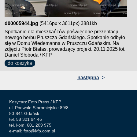
d00005944.jpg
(5416px x 3611px) 3881kb
Spotkanie dla mieszkańców poświęcone prezentacji
nowego herbu Pruszcza Gdańskiego. Spotkanie odbyło
się w Domu Wiedemanna w Pruszczu Gdańskim. Na
zdjęciu Piotr Białas, prowadzący projekt. 20.11.2025 fot.
Daniel Słoboda / KFP
do koszyka
następna
>
Kosycarz Foto Press /
KFP
ul. Podwale Staromiejskie 89/8
80-844 Gdańsk
tel. 58 301 94 46
tel. kom. 601 209 975
e-mail:
foto@kfp.com.pl