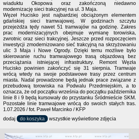
wiaduktu Okopowa oraz zakończoną niedawno
modernizację sieci trakcyjnej na ul. 3 Maja.
Węzeł Hucisko jest najbardziej obciążonym elementem
gdańskiej sieci tramwajowej. W godzinach szczytu
przejeżdża tędy nawet 51 tramwajów na godzinę. Zakres
prac modernizacyjnych obejmuje wymianę torowiska,
zwrotnic oraz sieci trakcyjnej. Jeszcze przed rozpoczęciem
inwestycji zmodernizowano sieć trakcyjną na skrzyżowaniu
ulic 3 Maja i Nowe Ogrody. Dzięki temu możliwe było
skierowanie ruchu tramwajowego trasą objazdową bez
przeciążania istniejącej infrastruktury. Remont Węzła
Hucisko powinien zakończyć się 31 sierpnia. Tramwaje
wrócą wtedy na swoje podstawowe trasy przez centrum
miasta. Nadal prowadzone będą jednak prace związane z
przebudową torowiska na Podwalu Przedmiejskim, a to
oznacza, że od początku września do początku października
linie 8 i 9 będą kursowały do przystanku Śródmieście SKM.
Pozostałe linie tramwajowe wrócą do swoich stałych tras.
1.07.2026 / fot. Paweł Marcinko / KFP
dodaj
do koszyka
wszystkie wyświetlone zdjęcia