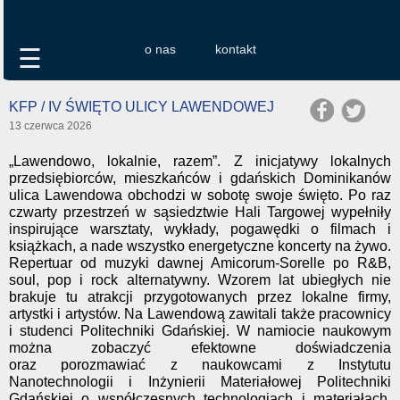
o nas
kontakt
☰
KFP / IV ŚWIĘTO ULICY LAWENDOWEJ
13 czerwca 2026
„Lawendowo, lokalnie, razem”. Z inicjatywy lokalnych
przedsiębiorców, mieszkańców i gdańskich Dominikanów
ulica Lawendowa obchodzi w sobotę swoje święto. Po raz
czwarty przestrzeń w sąsiedztwie Hali Targowej wypełniły
inspirujące warsztaty, wykłady, pogawędki o filmach i
książkach, a nade wszystko energetyczne koncerty na żywo.
Repertuar od muzyki dawnej Amicorum-Sorelle po R&B,
soul, pop i rock alternatywny. Wzorem lat ubiegłych nie
brakuje tu atrakcji przygotowanych przez lokalne firmy,
artystki i artystów. Na Lawendową zawitali także pracownicy
i studenci Politechniki Gdańskiej. W namiocie naukowym
można zobaczyć efektowne doświadczenia
oraz porozmawiać z naukowcami z Instytutu
Nanotechnologii i Inżynierii Materiałowej Politechniki
Gdańskiej o współczesnych technologiach i materiałach,