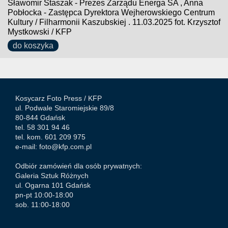
Sławomir Staszak - Prezes Zarządu Energa SA , Anna
Pobłocka - Zastępca Dyrektora Wejherowskiego Centrum
Kultury / Filharmonii Kaszubskiej . 11.03.2025 fot. Krzysztof
Mystkowski / KFP
do koszyka
Kosycarz Foto Press /
KFP
ul. Podwale Staromiejskie 89/8
80-844 Gdańsk
tel. 58 301 94 46
tel. kom. 601 209 975
e-mail:
foto@kfp.com.pl
Odbiór zamówień dla osób prywatnych:
Galeria Sztuk Różnych
ul. Ogarna 101 Gdańsk
pn-pt 10:00-18:00
sob. 11:00-18:00