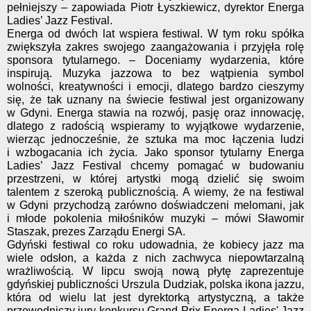
pełniejszy – zapowiada Piotr Łyszkiewicz, dyrektor Energa
Ladies’ Jazz Festival.
Energa od dwóch lat wspiera festiwal. W tym roku spółka
zwiększyła zakres swojego zaangażowania i przyjęła rolę
sponsora tytularnego. – Doceniamy wydarzenia, które
inspirują. Muzyka jazzowa to bez wątpienia symbol
wolności, kreatywności i emocji, dlatego bardzo cieszymy
się, że tak uznany na świecie festiwal jest organizowany
w Gdyni. Energa stawia na rozwój, pasję oraz innowację,
dlatego z radością wspieramy to wyjątkowe wydarzenie,
wierząc jednocześnie, że sztuka ma moc łączenia ludzi
i wzbogacania ich życia. Jako sponsor tytularny Energa
Ladies’ Jazz Festival chcemy pomagać w budowaniu
przestrzeni, w której artystki mogą dzielić się swoim
talentem z szeroką publicznością. A wiemy, że na festiwal
w Gdyni przychodzą zarówno doświadczeni melomani, jak
i młode pokolenia miłośników muzyki – mówi Sławomir
Staszak, prezes Zarządu Energi SA.
Gdyński festiwal co roku udowadnia, że kobiecy jazz ma
wiele odsłon, a każda z nich zachwyca niepowtarzalną
wrażliwością. W lipcu swoją nową płytę zaprezentuje
gdyńskiej publiczności Urszula Dudziak, polska ikona jazzu,
która od wielu lat jest dyrektorką artystyczną, a także
przewodniczy jury konkursu Grand Prix Energa Ladies' Jazz