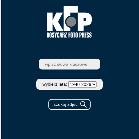
wybierz lata: