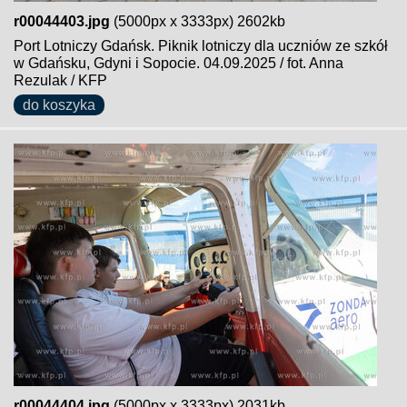
r00044403.jpg
(5000px x 3333px) 2602kb
Port Lotniczy Gdańsk. Piknik lotniczy dla uczniów ze szkół
w Gdańsku, Gdyni i Sopocie. 04.09.2025 / fot. Anna
Rezulak / KFP
do koszyka
r00044404.jpg
(5000px x 3333px) 2031kb