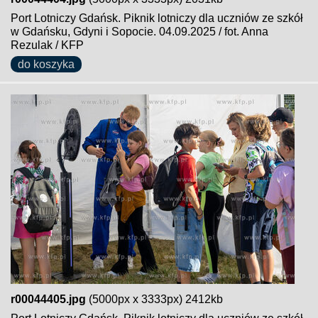
Port Lotniczy Gdańsk. Piknik lotniczy dla uczniów ze szkół
w Gdańsku, Gdyni i Sopocie. 04.09.2025 / fot. Anna
Rezulak / KFP
do koszyka
r00044405.jpg
(5000px x 3333px) 2412kb