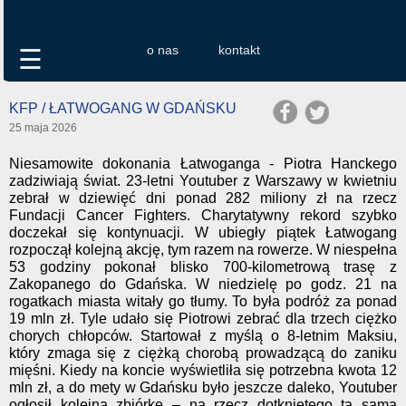
o nas
kontakt
☰
KFP / ŁATWOGANG W GDAŃSKU
25 maja 2026
Niesamowite dokonania Łatwoganga - Piotra Hanckego
zadziwiają świat. 23-letni Youtuber z Warszawy w kwietniu
zebrał w dziewięć dni ponad 282 miliony zł na rzecz
Fundacji Cancer Fighters. Charytatywny rekord szybko
doczekał się kontynuacji. W ubiegły piątek Łatwogang
rozpoczął kolejną akcję, tym razem na rowerze. W niespełna
53 godziny pokonał blisko 700-kilometrową trasę z
Zakopanego do Gdańska. W niedzielę po godz. 21 na
rogatkach miasta witały go tłumy. To była podróż za ponad
19 mln zł. Tyle udało się Piotrowi zebrać dla trzech ciężko
chorych chłopców. Startował z myślą o 8-letnim Maksiu,
który zmaga się z ciężką chorobą prowadzącą do zaniku
mięśni. Kiedy na koncie wyświetliła się potrzebna kwota 12
mln zł, a do mety w Gdańsku było jeszcze daleko, Youtuber
ogłosił kolejną zbiórkę – na rzecz dotkniętego tą samą