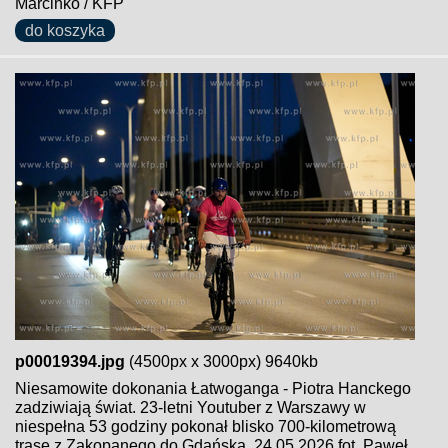
Marcinko / KFP
do koszyka
p00019394.jpg
(4500px x 3000px) 9640kb
Niesamowite dokonania Łatwoganga - Piotra Hanckego
zadziwiają świat. 23-letni Youtuber z Warszawy w
niespełna 53 godziny pokonał blisko 700-kilometrową
trasę z Zakopanego do Gdańska. 24.05.2026 fot. Paweł