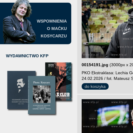
WSPOMNIENIA
O MAĆKU
KOSYCARZU
WYDAWNICTWO KFP
00154191.jpg
(3000px x 2
PKO Ekstraklasa: Lechia Gd
24.02.2026 / fot. Mateusz S
do koszyka