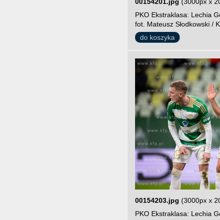
00154201.jpg
(3000px x 2
PKO Ekstraklasa: Lechia Gd
fot. Mateusz Słodkowski / K
do koszyka
00154203.jpg
(3000px x 2
PKO Ekstraklasa: Lechia G