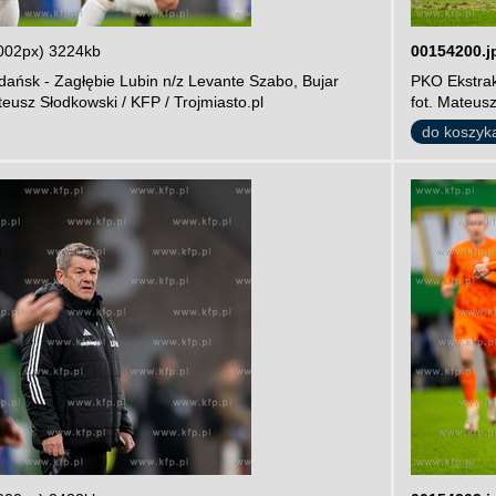
002px) 3224kb
00154200.j
ańsk - Zagłębie Lubin n/z Levante Szabo, Bujar
PKO Ekstrak
teusz Słodkowski / KFP / Trojmiasto.pl
fot. Mateusz
do koszyk