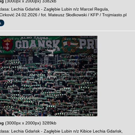
pg
(3000px x 2000px) 3382kb
lasa: Lechia Gdańsk - Zagłębie Lubin n/z Marcel Regula,
irković 24.02.2026 / fot. Mateusz Słodkowski / KFP / Trojmiasto.pl
a
pg
(3000px x 2000px) 3289kb
lasa: Lechia Gdańsk - Zagłębie Lubin n/z Kibice Lechia Gdańsk,