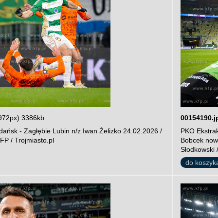
972px) 3386kb
00154190.j
ańsk - Zagłębie Lubin n/z Iwan Żelizko 24.02.2026 /
PKO Ekstrak
FP / Trojmiasto.pl
Bobcek nowy
Słodkowski /
do koszyk