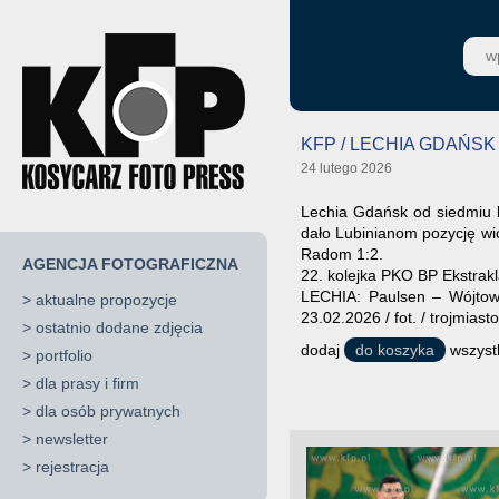
KFP / LECHIA GDAŃSK 
24 lutego 2026
Lechia Gdańsk od siedmiu 
dało Lubinianom pozycję wic
Radom 1:2.
AGENCJA FOTOGRAFICZNA
22. kolejka PKO BP Ekstrakl
LECHIA: Paulsen – Wójtowi
>
aktualne propozycje
23.02.2026 / fot. / trojmiast
>
ostatnio dodane zdjęcia
dodaj
do koszyka
wszystk
>
portfolio
>
dla prasy i firm
>
dla osób prywatnych
>
newsletter
>
rejestracja