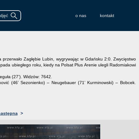
o nas
kontakt
 przerwało Zagłębie Lubin, wygrywając w Gdańsku 2:0. Zwycięstwo
topada ubiegłego roku, kiedy na Polsat Plus Arenie ulegli Radomiakowi
Reguła (27’). Widzów: 7642.
rković (46’ Sezonienko) – Neugebauer (71’ Kurminowski) – Bobcek.
następna
>