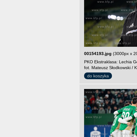
00154193.jpg
(3000px x 2
PKO Ekstraklasa: Lechia Gd
fot. Mateusz Słodkowski / K
do koszyka