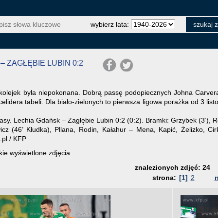
wybierz lata:
– ZAGŁĘBIE LUBIN 0:2
kolejek była niepokonana. Dobrą passę podopiecznych Johna Carvera
elidera tabeli. Dla biało-zielonych to pierwsza ligowa porażka od 3 lis
asy. Lechia Gdańsk – Zagłębie Lubin 0:2 (0:2). Bramki: Grzybek (3’), 
cz (46’ Kłudka), Pllana, Rodin, Kałahur – Mena, Kapić, Żelizko, Ci
o.pl / KFP
ie wyświetlone zdjęcia
znalezionych zdjęć: 24
strona:
[1]
2