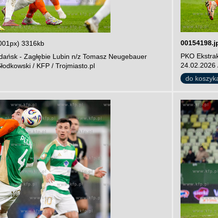
00154198.j
001px) 3316kb
PKO Ekstrak
dańsk - Zagłębie Lubin n/z Tomasz Neugebauer
24.02.2026 /
łodkowski / KFP / Trojmiasto.pl
do koszyk