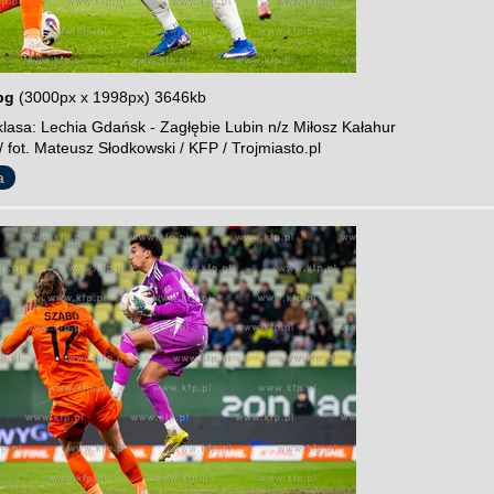
pg
(3000px x 1998px) 3646kb
lasa: Lechia Gdańsk - Zagłębie Lubin n/z Miłosz Kałahur
 fot. Mateusz Słodkowski / KFP / Trojmiasto.pl
a