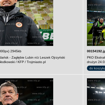
000px) 2945kb
00154192.j
ańsk - Zagłębie Lubin n/z Leszek Ojrzyński
PKO Ekstrak
łodkowski / KFP / Trojmiasto.pl
drużyn 24.02
do koszyk