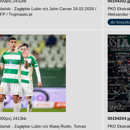
000px) 2432kb
00154202.j
ańsk - Zagłębie Lubin n/z John Carver 24.02.2026 /
PKO Ekstrak
FP / Trojmiasto.pl
Aleksandar C
do koszyk
000px) 2413kb
00154204.j
dańsk - Zagłębie Lubin n/z Matej Rodin, Tomas
PKO Ekstrak