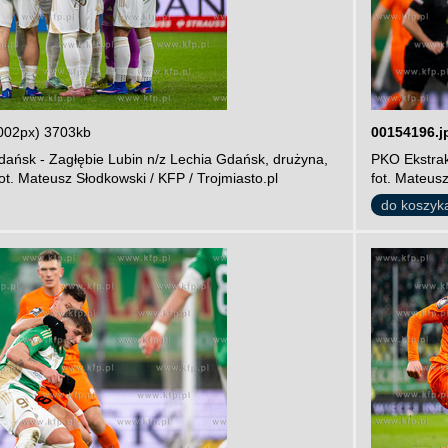
002px) 3703kb
00154196.j
dańsk - Zagłębie Lubin n/z Lechia Gdańsk, drużyna,
PKO Ekstrak
ot. Mateusz Słodkowski / KFP / Trojmiasto.pl
fot. Mateusz
do koszyk