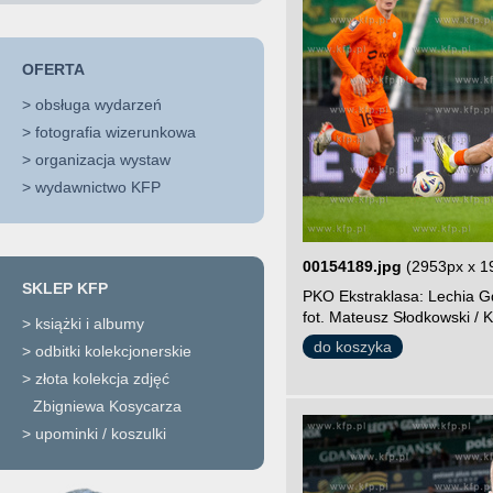
OFERTA
>
obsługa wydarzeń
>
fotografia wizerunkowa
>
organizacja wystaw
>
wydawnictwo KFP
00154189.jpg
(2953px x 1
SKLEP KFP
PKO Ekstraklasa: Lechia Gd
fot. Mateusz Słodkowski / K
>
książki i albumy
do koszyka
>
odbitki kolekcjonerskie
>
złota kolekcja zdjęć
Zbigniewa Kosycarza
>
upominki / koszulki