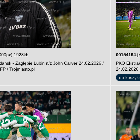
000px) 1928kb
00154194.j
ańsk - Zagłębie Lubin n/z John Carver 24.02.2026 /
PKO Ekstrak
FP / Trojmiasto.pl
24.02.2026 /
do koszyk