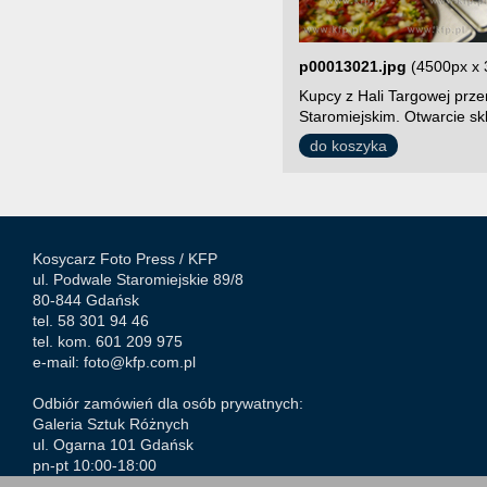
p00013021.jpg
(4500px x 
Kupcy z Hali Targowej prze
Staromiejskim. Otwarcie sk
do koszyka
Kosycarz Foto Press /
KFP
ul. Podwale Staromiejskie 89/8
80-844 Gdańsk
tel. 58 301 94 46
tel. kom. 601 209 975
e-mail:
foto@kfp.com.pl
Odbiór zamówień dla osób prywatnych:
Galeria Sztuk Różnych
ul. Ogarna 101 Gdańsk
pn-pt 10:00-18:00
sob. 11:00-18:00