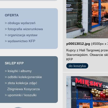
OFERTA
>
obsługa wydarzeń
>
fotografia wizerunkowa
>
organizacja wystaw
>
wydawnictwo KFP
p00013012.jpg
(4500px x 
Kupcy z Hali Targowej prze
Staromiejskim. Otwarcie sk
KFP
SKLEP KFP
do koszyka
>
książki i albumy
>
odbitki kolekcjonerskie
>
złota kolekcja zdjęć
Zbigniewa Kosycarza
>
upominki / koszulki