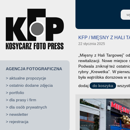
KFP / MIĘSNY Z HALI 
22 stycznia 2025
„Mięsny z Hali Targowej” od
rewitalizacji. Nowe miejsc
Podwala zniknął też ostatn
AGENCJA FOTOGRAFICZNA
rybny „Krewetka”. W pierwsz
była wątróbka dorszowa w s
>
aktualne propozycje
>
ostatnio dodane zdjęcia
dodaj
do koszyka
wszystk
>
portfolio
>
dla prasy i firm
>
dla osób prywatnych
>
newsletter
>
rejestracja