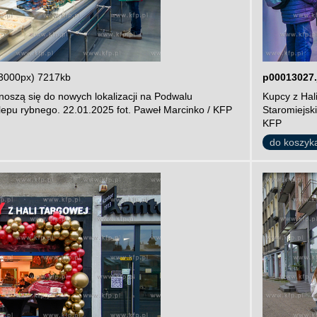
3000px) 7217kb
p00013027.
noszą się do nowych lokalizacji na Podwalu
Kupcy z Hal
lepu rybnego. 22.01.2025 fot. Paweł Marcinko / KFP
Staromiejsk
KFP
do koszyk