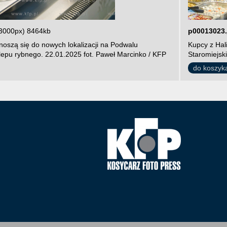
3000px) 8464kb
p00013023.
noszą się do nowych lokalizacji na Podwalu
Kupcy z Hal
lepu rybnego. 22.01.2025 fot. Paweł Marcinko / KFP
Staromiejsk
do koszyk