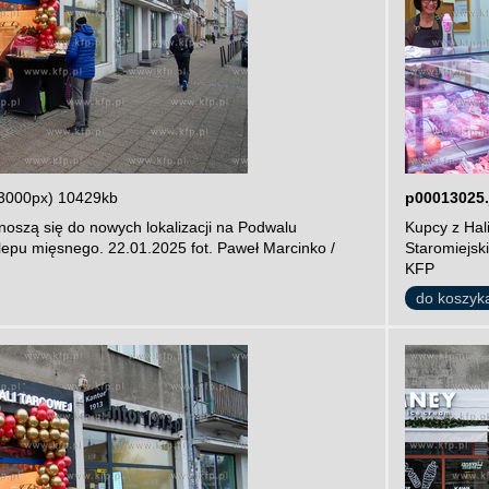
3000px) 10429kb
p00013025.
noszą się do nowych lokalizacji na Podwalu
Kupcy z Hal
lepu mięsnego. 22.01.2025 fot. Paweł Marcinko /
Staromiejsk
KFP
do koszyk