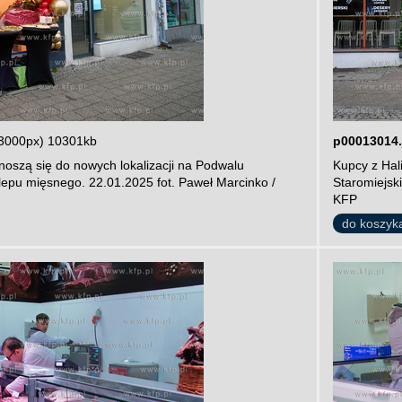
3000px) 10301kb
p00013014.
noszą się do nowych lokalizacji na Podwalu
Kupcy z Hal
lepu mięsnego. 22.01.2025 fot. Paweł Marcinko /
Staromiejsk
KFP
do koszyk