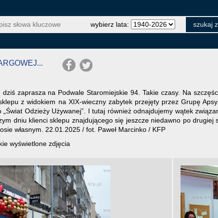
wybierz lata:
TARGOWEJ...
 dziś zaprasza na Podwale Staromiejskie 94. Takie czasy. Na szczęści
e sklepu z widokiem na XIX-wieczny zabytek przejęty przez Grupę Ap
io „Świat Odzieży Używanej”. I tutaj również odnajdujemy wątek związ
ym dniu klienci sklepu znajdującego się jeszcze niedawno po drugiej 
osie własnym. 22.01.2025 / fot. Paweł Marcinko / KFP
ie wyświetlone zdjęcia