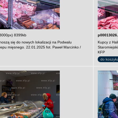
3000px) 8399kb
p00013026.
noszą się do nowych lokalizacji na Podwalu
Kupcy z Hal
lepu mięsnego. 22.01.2025 fot. Paweł Marcinko /
Staromiejsk
KFP
do koszyk