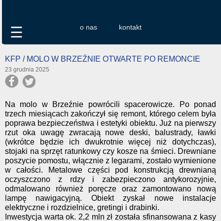
o nas
kontakt
☰
KFP / MOLO W BRZEŹNIE OTWARTE PO REMONCIE
23 grudnia 2025
Na molo w Brzeźnie powrócili spacerowicze. Po ponad
trzech miesiącach zakończył się remont, którego celem była
poprawa bezpieczeństwa i estetyki obiektu. Już na pierwszy
rzut oka uwagę zwracają nowe deski, balustrady, ławki
(wkrótce będzie ich dwukrotnie więcej niż dotychczas),
stojaki na sprzęt ratunkowy czy kosze na śmieci. Drewniane
poszycie pomostu, włącznie z legarami, zostało wymienione
w całości. Metalowe części pod konstrukcją drewnianą
oczyszczono z rdzy i zabezpieczono antykorozyjnie,
odmalowano również poręcze oraz zamontowano nową
lampę nawigacyjną. Obiekt zyskał nowe instalacje
elektryczne i rozdzielnice, gretingi i drabinki.
Inwestycja warta ok. 2,2 mln zł została sfinansowana z kasy