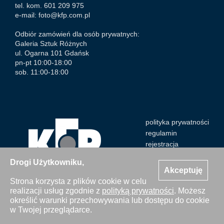
tel. kom. 601 209 975
e-mail:
foto@kfp.com.pl
Odbiór zamówień dla osób prywatnych:
Galeria Sztuk Różnych
ul. Ogarna 101 Gdańsk
pn-pt 10:00-18:00
sob. 11:00-18:00
polityka prywatności
regulamin
rejestracja
Drogi Użytkowniku,
Akceptuję
Strona korzysta z plików cookie w celu
realizacji usług zgodnie z
polityką prywatności
. Możesz
Wszystkie zdjęcia Agencji Kosycarz Foto Press/KFP są
określić warunki przechowywania lub dostępu do cookie
chronione prawem autorskim. Publikacja i kopiowanie bez
w Twojej przeglądarce.
zgody Agencji zabronione. Copyright © 2000-2026 KFP