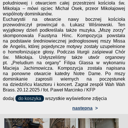
południowej i otwarciem całej przestrzeni kościoła św.
Mikołaja – mówi ojciec Michał Osek, przeor Mikołajowej
wspólnoty dominikanów.
Eucharystii na otwarcie nawy bocznej kościoła
przewodniczył prowincjał o. Łukasz Wiśniewski. Ten
wyjątkowy dzień podkreślała także muzyka. „Mszę zorzy”
skomponowała Faustyna Hinc. Kompozycja powstała
na podstawie średniowiecznej jednogłosowej mszy Missa
de Angelis, której pojedyncze motywy zostały uzupełnione
o homofonizujące głosy. Podczas liturgii zaśpiewał Chór
św. Mikołaja. Usłyszeliśmy także utwór organowy
pt. „Preludium na organy” Filipa Glassa w wykonaniu
Macieja Jachimowicza. Kompozycja została napisana
na ponowne otwarcie katedry Notre Dame. Po mszy
dominikanie zaprosili wiernych na poczęstunek
na dziedzińcu klasztoru i koncert. Zagrał zespół Wah Wah
Brass. 20.12.2025 / fot. Paweł Marcinko / KFP
dodaj
do koszyka
wszystkie wyświetlone zdjęcia
następna
>