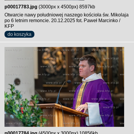
p00017783.jpg
(3000px x 4500px) 8597kb
Otwarcie nawy południowej naszego kościoła św. Mikolaja
po 6 letnim remoncie. 20.12.2025 fot. Paweł Marcinko /
KFP
do koszyka
p00017784.jpg
(4500px x 3000px) 10856kb