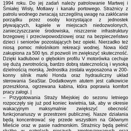
1994 roku. Do jej zadań należy patrolowanie Martwej i
Śmiałej Wisły, Motławy i kanału portowego. Strażnicy z
patrolu wodnego zwracają szczególną uwagę na zakłócanie
porządku przez osoby korzystające z jednostek
pływających, kąpiele w miejscach niedozwolonych,
zanieczyszczanie środowiska, niszczenie infrastruktury
brzegowej i przeciwpowodziowej oraz na bezpieczeństwo
dzieci i seniorów pozostających bez opieki. Nierzadko też
niosą pomoc miłośnikom rekreacji wodnej. Nowa łódź
zakupiona za 500 tys. zł pozwoli im zwiększyć skuteczność.
Dzięki kadłubowi o głębokim profilu V motorówka cechuje
się dużą zwrotnością, bardzo dobrą statecznością i wysoką
dzielnością morską. Jednostka została wyposażona w 200-
konny silnik marki Honda oraz hydrauliczny układ
sterowania SeaStar. Dodatkowym atutem jest całkowicie
przeszklona, ogrzewana kabina, która poprawia komfort
pracy załogi. |
– Przygotowania Straży Miejskiej do sezonu letniego
rozpoczęły się już pod koniec kwietnia, tak, aby w okresie
wakacyjnym maksymalnie zwiększyć obecność
funkcjonariuszy w przestrzeni publicznej. Nasze działania
będą koncentrować się przede wszystkim na Głównym
Mieście oraz w pasie nadmorskim. Strażnicy będą pełnić
służbę w patrolach pieszych, zmotoryzowanych oraz