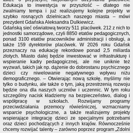
Edukacja to inwestycja w przyszłość – dlatego nie
zwalniamy tempa i już realizujemy kolejne projekty w
szybko rosnących dzielnicach naszego miasta – mówi
prezydent Gdańska Aleksandra Dulkiewicz.
Gdańską sieć oświatową tworzy 511 placówek. 212 z nich to
jednostki samorządowe, czyli 8850 etatów pedagogicznych,
ponad 3100 etatów pracowników administracji i obsługi, a
także 159 dyrektorów placówek. W 2026 roku Gdańsk
przeznaczy na edukację rekordowe ponad 2,5 miliarda
złotych. Miasto dalej będzie inwestować w infrastrukturę i
wspieranie kadry pedagogicznej, ale nie uniknie też
wyzwań, takich jak np. dążenie do dobrostanu psychicznego
dzieci czy niwelowanie negatywnego wpływu niżu
demograficznego. – Otwierając nową szkołę, myślimy nie
tylko o budynku, ale także o tym, jaką przestrzenią rozwoju
będzie ona dla naszych uczniów i uczennic. W tym roku
szczególny nacisk kładziemy na bezpieczeństwo, dialog i
współpracę w szkołach. Rozwijamy programy
przeciwdziałania przemocy rówieśniczej, wzmacniamy
wsparcie psychologiczne, a także realizujemy projekty
wspierające integrację dzieci ze specjalnymi potrzebami
oraz dzieci pochodzących z innych krajów. Równocześnie
chcemy rozwijać talenty – zarówno poprzez program „Zdolni