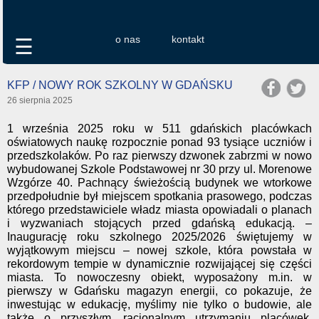
o nas
kontakt
☰
KFP / NOWY ROK SZKOLNY W GDAŃSKU
26 sierpnia 2025
1 września 2025 roku w 511 gdańskich placówkach
oświatowych naukę rozpocznie ponad 93 tysiące uczniów i
przedszkolaków. Po raz pierwszy dzwonek zabrzmi w nowo
wybudowanej Szkole Podstawowej nr 30 przy ul. Morenowe
Wzgórze 40. Pachnący świeżością budynek we wtorkowe
przedpołudnie był miejscem spotkania prasowego, podczas
którego przedstawiciele władz miasta opowiadali o planach
i wyzwaniach stojących przed gdańską edukacją. –
Inaugurację roku szkolnego 2025/2026 świętujemy w
wyjątkowym miejscu – nowej szkole, która powstała w
rekordowym tempie w dynamicznie rozwijającej się części
miasta. To nowoczesny obiekt, wyposażony m.in. w
pierwszy w Gdańsku magazyn energii, co pokazuje, że
inwestując w edukację, myślimy nie tylko o budowie, ale
także o przyszłym, racjonalnym utrzymaniu placówek.