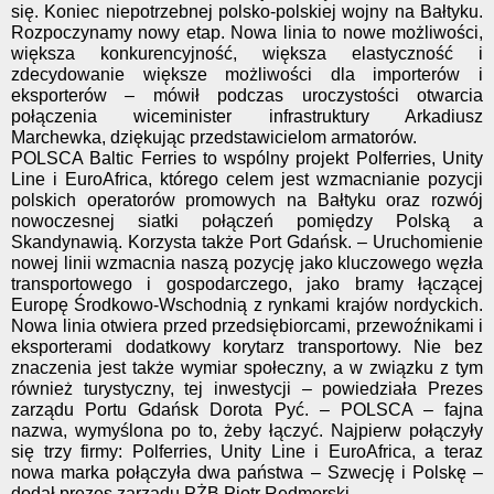
się. Koniec niepotrzebnej polsko-polskiej wojny na Bałtyku.
Rozpoczynamy nowy etap. Nowa linia to nowe możliwości,
większa konkurencyjność, większa elastyczność i
zdecydowanie większe możliwości dla importerów i
eksporterów – mówił podczas uroczystości otwarcia
połączenia wiceminister infrastruktury Arkadiusz
Marchewka, dziękując przedstawicielom armatorów.
POLSCA Baltic Ferries to wspólny projekt Polferries, Unity
Line i EuroAfrica, którego celem jest wzmacnianie pozycji
polskich operatorów promowych na Bałtyku oraz rozwój
nowoczesnej siatki połączeń pomiędzy Polską a
Skandynawią. Korzysta także Port Gdańsk. – Uruchomienie
nowej linii wzmacnia naszą pozycję jako kluczowego węzła
transportowego i gospodarczego, jako bramy łączącej
Europę Środkowo-Wschodnią z rynkami krajów nordyckich.
Nowa linia otwiera przed przedsiębiorcami, przewoźnikami i
eksporterami dodatkowy korytarz transportowy. Nie bez
znaczenia jest także wymiar społeczny, a w związku z tym
również turystyczny, tej inwestycji – powiedziała Prezes
zarządu Portu Gdańsk Dorota Pyć. – POLSCA – fajna
nazwa, wymyślona po to, żeby łączyć. Najpierw połączyły
się trzy firmy: Polferries, Unity Line i EuroAfrica, a teraz
nowa marka połączyła dwa państwa – Szwecję i Polskę –
dodał prezes zarządu PŻB Piotr Redmerski.