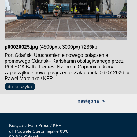
p00020025.jpg
(4500px x 3000px) 7236kb
Port Gdańsk. Uruchomienie nowego połączenia
promowego Gdańsk– Karlshamn obsługiwanego przez
POLSCA Baltic Ferries. Nz. prom Copernicu, który
zapoczątkuje nowe połączenie. Załadunek. 06.07.2026 fot.
Paweł Marcinko / KFP
do koszyka
następna
>
Kosycarz Foto Press /
KFP
ul. Podwale Staromiejskie 89/8