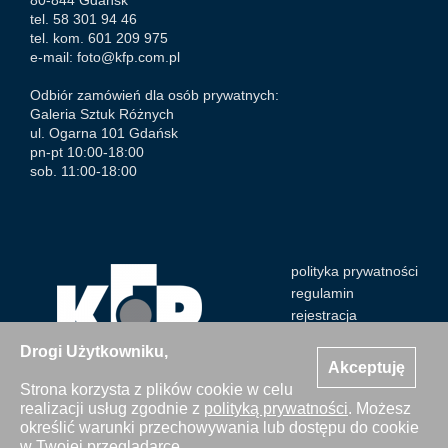
80-844 Gdańsk
tel. 58 301 94 46
tel. kom. 601 209 975
e-mail:
foto@kfp.com.pl
Odbiór zamówień dla osób prywatnych:
Galeria Sztuk Różnych
ul. Ogarna 101 Gdańsk
pn-pt 10:00-18:00
sob. 11:00-18:00
polityka prywatności
regulamin
rejestracja
Drogi Użytkowniku,
Akceptuję
Strona korzysta z plików cookie w celu
realizacji usług zgodnie z
polityką prywatności
. Możesz
Wszystkie zdjęcia Agencji Kosycarz Foto Press/KFP są
określić warunki przechowywania lub dostępu do cookie
chronione prawem autorskim. Publikacja i kopiowanie bez
w Twojej przeglądarce.