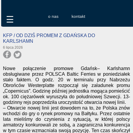
o nas
kontakt
☰
KFP / OD DZIŚ PROMEM Z GDAŃSKA DO
KARLSHAMN
6 lipca 2026
Nowe połączenie promowe Gdańsk– Karlshamn
obsługiwane przez POLSCA Baltic Ferries w poniedziałek
stało faktem. O godz. 20 w terminalu przy Nabrzeżu
Obrońców Westerplatte rozpoczął się załadunek promu
„Copernicus”. Godzinę później jednostka mogąca pomieścić
ok. 100 ciężarówek wyruszyła do południowej Szwecji. 13-
godzinny rejs poprzedziła uroczystość otwarcia nowej linii.
– Otwarcie nowej linii jest dowodem na to, że Polska znów
wchodzi do gry o rynek promowy na Bałtyku. Przez ostatnie
lata mieliśmy do czynienia z sytuacją, w której polscy
armatorzy konkurowali ze sobą, a zagraniczna konkurencja
w tym czasie wzmacniała swoją pozycję. Ten czas skończył