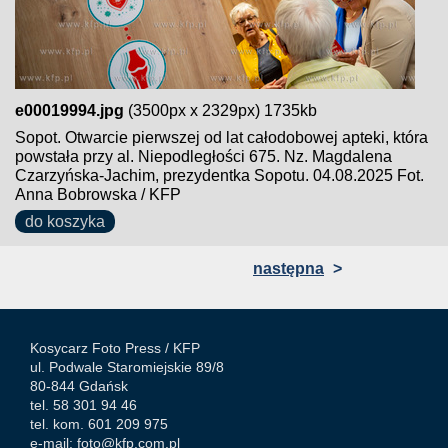
e00019994.jpg
(3500px x 2329px) 1735kb
Sopot. Otwarcie pierwszej od lat całodobowej apteki, która
powstała przy al. Niepodległości 675. Nz. Magdalena
Czarzyńska-Jachim, prezydentka Sopotu. 04.08.2025 Fot.
Anna Bobrowska / KFP
do koszyka
następna
>
Kosycarz Foto Press /
KFP
ul. Podwale Staromiejskie 89/8
80-844 Gdańsk
tel. 58 301 94 46
tel. kom. 601 209 975
e-mail:
foto@kfp.com.pl