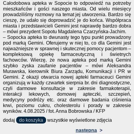
Całodobowa apteka w Sopocie to odpowiedź na potrzeby
mieszkańców i gości naszego miasta. Od wielu miesięcy
prowadziliśmy rozmowy na temat jej utworzenia. Bardzo się
cieszę, że udało się doprowadzić je do końca. Współpraca
miasta i przedstawicieli Gemini jest naprawdę bardzo dobra
– mówi prezydent Sopotu Magdalena Czarzyńska-Jachim.
– Sopocka apteka to dwunasty tego typu punkt prowadzony
pod marką Gemini. Oferujemy w niej to, co dla Gemini jest
najważniejsze w sprawnej i skutecznej pomocy pacjentom –
kompleksową opiekę farmaceutyczną i świetnych
fachowców. Wierzę, że nowa apteka pod marką Gemini
szybko zyska zaufanie pacjentów – mówi Aleksandra
Murawska, kierownik Biura Zarządu, Komunikacji i PR w
Gemini. Z okazji otwarcia nowej apteki farmaceuci Gemini
organizują w każdy czwartek sierpnia br. dni diagnostyczne,
czyli darmowe konsultacje w zakresie farmakoterapii,
interakcji lekowych, domowej apteczki, szczepień,
medycyny podróży etc. oraz darmowe badania ciśnienia
krwi, poziomu cukru, cholesterolu i porady w zakresie
wyników. 4.08.2025 / fot. Anna Bobrowska / KFP
dodaj
do koszyka
wszystkie wyświetlone zdjęcia
następna
>