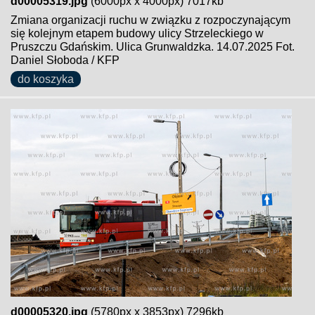
d00005319.jpg
(6000px x 4000px) 7017kb
Zmiana organizacji ruchu w związku z rozpoczynającym
się kolejnym etapem budowy ulicy Strzeleckiego w
Pruszczu Gdańskim. Ulica Grunwaldzka. 14.07.2025 Fot.
Daniel Słoboda / KFP
do koszyka
d00005320.jpg
(5780px x 3853px) 7296kb