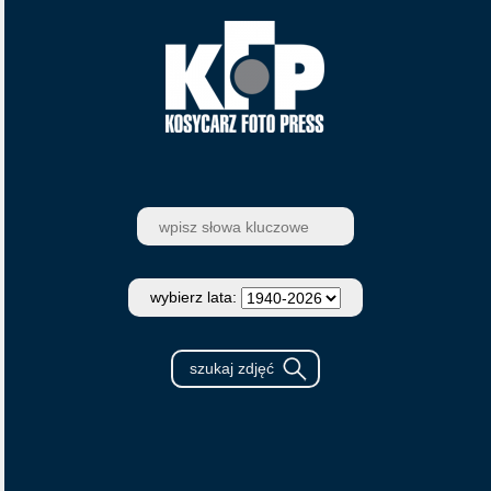
wybierz lata: