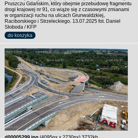
Pruszczu Gdańskim, który obejmie przebudowę fragmentu
drogi krajowej nr 91, co wiąże się z czasowymi zmianami
w organizacji ruchu na ulicach Grunwaldzkiej,
Raciborskiego i Strzeleckiego. 13.07.2025 fot. Daniel
Słoboda / KFP
do koszyka
d00005299.jpg
(4095px x 2730px) 3732kb