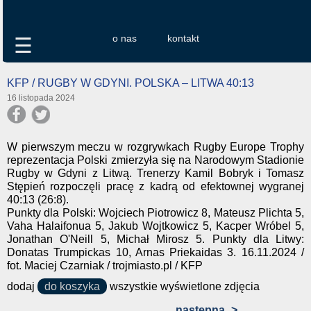
o nas
kontakt
☰
KFP / RUGBY W GDYNI. POLSKA – LITWA 40:13
16 listopada 2024
W pierwszym meczu w rozgrywkach Rugby Europe Trophy
reprezentacja Polski zmierzyła się na Narodowym Stadionie
Rugby w Gdyni z Litwą. Trenerzy Kamil Bobryk i Tomasz
Stępień rozpoczęli pracę z kadrą od efektownej wygranej
40:13 (26:8).
Punkty dla Polski: Wojciech Piotrowicz 8, Mateusz Plichta 5,
Vaha Halaifonua 5, Jakub Wojtkowicz 5, Kacper Wróbel 5,
Jonathan O'Neill 5, Michał Mirosz 5. Punkty dla Litwy:
Donatas Trumpickas 10, Arnas Priekaidas 3. 16.11.2024 /
fot. Maciej Czarniak / trojmiasto.pl / KFP
dodaj
do koszyka
wszystkie wyświetlone zdjęcia
następna
>