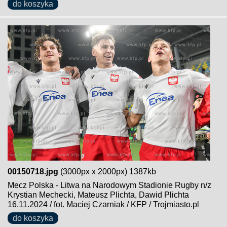
do koszyka
00150718.jpg
(3000px x 2000px) 1387kb
Mecz Polska - Litwa na Narodowym Stadionie Rugby n/z
Krystian Mechecki, Mateusz Plichta, Dawid Plichta
16.11.2024 / fot. Maciej Czarniak / KFP / Trojmiasto.pl
do koszyka