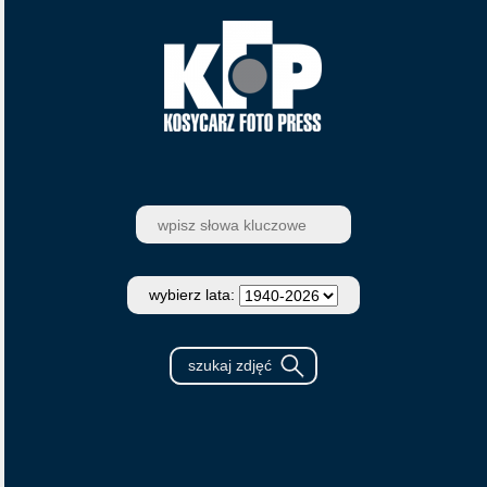
wybierz lata: