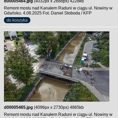
d00005464.jpg
(4032px x 2688px) 4228kb
Remont mostu nad Kanałem Raduni w ciągu ul. Nowiny w
Gdańsku. 4.08.2025 Fot. Daniel Słoboda / KFP
do koszyka
d00005465.jpg
(4096px x 2730px) 4865kb
Remont mostu nad Kanałem Raduni w ciągu ul. Nowiny w