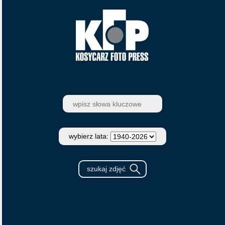
wybierz lata: