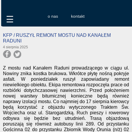
o nas
kontakt
☰
KFP / RUSZYŁ REMONT MOSTU NAD KANAŁEM
RADUNI
4 sierpnia 2025
Z mostu nad Kanałem Raduni prowadzącego w ciągu ul.
Nowiny znika kostka brukowa. Wkrótce płytę nośną pokryje
asfalt. W poniedziałek ruszył zapowiadany remont
niewielkiego obiektu. Ekipa remontowa rozpoczęła prace od
rozbiórki dotychczasowej nawierzchni. Przed położeniem
nowej warstwy bitumicznej konieczne będą również
naprawy izolacji mostu. Co najmniej do 17 sierpnia kierowcy
będą korzystać z objazdu wytyczonego Traktem Św.
Wojciecha oraz ul. Starogardzką. Ruch pieszy i rowerowy
odbywa się będzie bez utrudnień. Trasą objazdową
poruszają się również autobusy linii 289. Od przystanku
Gościnna 02 do przystanku Zbiornik Wody Orunia (n/ż) 02