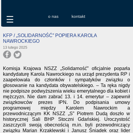
o nas
kontakt
☰
KFP / „SOLIDARNOŚĆ” POPIERA KAROLA
NAWROCKIEGO
13 lutego 2025
Komisja Krajowa NSZZ „Solidarność” oficjalnie poparła
kandydaturę Karola Nawrockiego na urząd prezydenta RP i
zaapelowała do członków i sympatyków związku o
głosowanie na kandydata obywatelskiego. – Ta ręka nigdy
nie podpisze podwyższenia wieku emerytalnego dla kobiet i
mężczyzn. Nie dam zabrać 13. i 14. emerytur – zapewnił
związkowców prezes IPN. Do podpisania umowy
programowej między Karolem Nawrockim a
przewodniczącym KK NSZZ „S” Piotrem Dudą doszło w
historycznej Sali BHP Stoczni Gdańskiej. Uroczystość
zaszczycili swoją obecnością m.in. byli przewodniczący
związku Marian Krzaklewski i Janusz Śniadek oraz lider