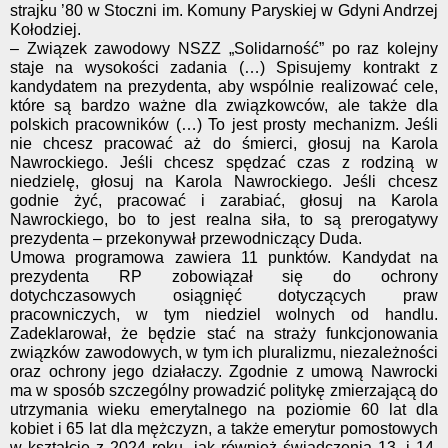
strajku ’80 w Stoczni im. Komuny Paryskiej w Gdyni Andrzej
Kołodziej.
– Związek zawodowy NSZZ „Solidarność” po raz kolejny
staje na wysokości zadania (…) Spisujemy kontrakt z
kandydatem na prezydenta, aby wspólnie realizować cele,
które są bardzo ważne dla związkowców, ale także dla
polskich pracowników (…) To jest prosty mechanizm. Jeśli
nie chcesz pracować aż do śmierci, głosuj na Karola
Nawrockiego. Jeśli chcesz spędzać czas z rodziną w
niedzielę, głosuj na Karola Nawrockiego. Jeśli chcesz
godnie żyć, pracować i zarabiać, głosuj na Karola
Nawrockiego, bo to jest realna siła, to są prerogatywy
prezydenta – przekonywał przewodniczący Duda.
Umowa programowa zawiera 11 punktów. Kandydat na
prezydenta RP zobowiązał się do ochrony
dotychczasowych osiągnięć dotyczących praw
pracowniczych, w tym niedziel wolnych od handlu.
Zadeklarował, że będzie stać na straży funkcjonowania
związków zawodowych, w tym ich pluralizmu, niezależności
oraz ochrony jego działaczy. Zgodnie z umową Nawrocki
ma w sposób szczególny prowadzić politykę zmierzającą do
utrzymania wieku emerytalnego na poziomie 60 lat dla
kobiet i 65 lat dla mężczyzn, a także emerytur pomostowych
w kształcie z 2024 roku, jak również świadczenia 13. i 14.