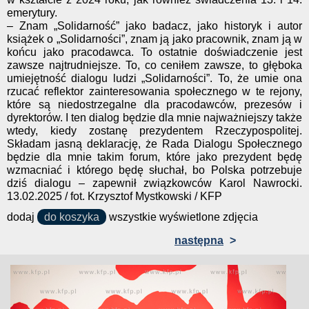
emerytury.
– Znam „Solidarność” jako badacz, jako historyk i autor
książek o „Solidarności”, znam ją jako pracownik, znam ją w
końcu jako pracodawca. To ostatnie doświadczenie jest
zawsze najtrudniejsze. To, co ceniłem zawsze, to głęboka
umiejętność dialogu ludzi „Solidarności”. To, że umie ona
rzucać reflektor zainteresowania społecznego w te rejony,
które są niedostrzegalne dla pracodawców, prezesów i
dyrektorów. I ten dialog będzie dla mnie najważniejszy także
wtedy, kiedy zostanę prezydentem Rzeczypospolitej.
Składam jasną deklarację, że Rada Dialogu Społecznego
będzie dla mnie takim forum, które jako prezydent będę
wzmacniać i którego będę słuchał, bo Polska potrzebuje
dziś dialogu – zapewnił związkowców Karol Nawrocki.
13.02.2025 / fot. Krzysztof Mystkowski / KFP
dodaj
do koszyka
wszystkie wyświetlone zdjęcia
następna
>