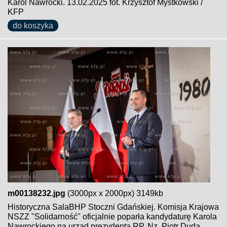
Karol Nawrocki. 13.02.2025 fot. Krzysztof Mystkowski /
KFP
do koszyka
m00138232.jpg
(3000px x 2000px) 3149kb
Historyczna SalaBHP Stoczni Gdańskiej. Komisja Krajowa
NSZZ "Solidarność" oficjalnie poparła kandydaturę Karola
Nawrockiego na urząd prezydenta RP. Nz. Piotr Duda,