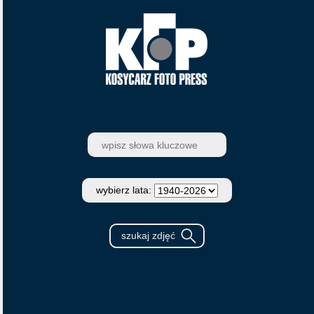
wybierz lata: