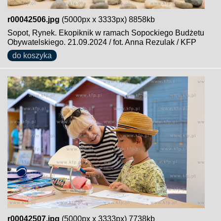
r00042506.jpg
(5000px x 3333px) 8858kb
Sopot, Rynek. Ekopiknik w ramach Sopockiego Budżetu
Obywatelskiego. 21.09.2024 / fot. Anna Rezulak / KFP
do koszyka
r00042507.jpg
(5000px x 3333px) 7738kb