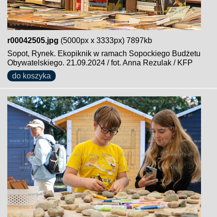
r00042505.jpg
(5000px x 3333px) 7897kb
Sopot, Rynek. Ekopiknik w ramach Sopockiego Budżetu
Obywatelskiego. 21.09.2024 / fot. Anna Rezulak / KFP
do koszyka