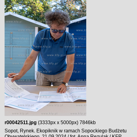
r00042511.jpg
(3333px x 5000px) 7846kb
Sopot, Rynek. Ekopiknik w ramach Sopockiego Budżetu
Obywatelskiego. 21.09.2024 / fot. Anna Rezulak / KFP