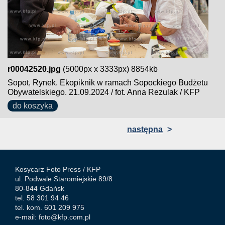
r00042520.jpg
(5000px x 3333px) 8854kb
Sopot, Rynek. Ekopiknik w ramach Sopockiego Budżetu
Obywatelskiego. 21.09.2024 / fot. Anna Rezulak / KFP
do koszyka
następna
>
Kosycarz Foto Press /
KFP
ul. Podwale Staromiejskie 89/8
80-844 Gdańsk
tel. 58 301 94 46
tel. kom. 601 209 975
e-mail:
foto@kfp.com.pl