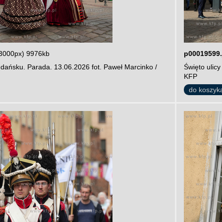
3000px) 9976kb
p00019599.
dańsku. Parada. 13.06.2026 fot. Paweł Marcinko /
Święto ulic
KFP
do koszyk