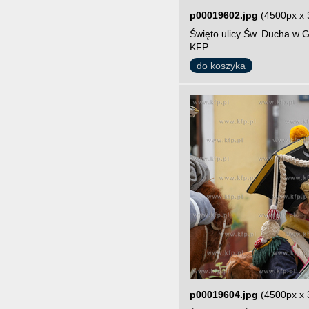
p00019602.jpg
(4500px x 
Święto ulicy Św. Ducha w G
KFP
do koszyka
p00019604.jpg
(4500px x 