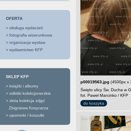
OFERTA
>
obsługa wydarzeń
>
fotografia wizerunkowa
>
organizacja wystaw
>
wydawnictwo KFP
SKLEP KFP
p00019563.jpg
(4500px x 
>
książki i albumy
Święto ulicy Św. Ducha w G
>
odbitki kolekcjonerskie
fot. Paweł Marcinko / KFP
>
złota kolekcja zdjęć
do koszyka
Zbigniewa Kosycarza
>
upominki / koszulki