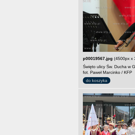
p00019567.jpg
(4500px x 
Święto ulicy Św. Ducha w G
fot. Paweł Marcinko / KFP
do koszyka