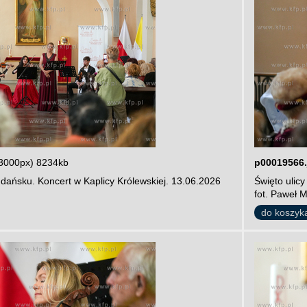
3000px) 8234kb
p00019566.
dańsku. Koncert w Kaplicy Królewskiej. 13.06.2026
Święto ulic
fot. Paweł 
do koszyk