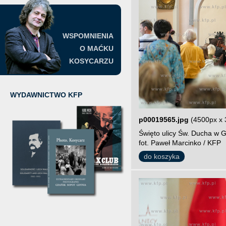
WSPOMNIENIA
O MAĆKU
KOSYCARZU
WYDAWNICTWO KFP
p00019565.jpg
(4500px x 
Święto ulicy Św. Ducha w G
fot. Paweł Marcinko / KFP
do koszyka