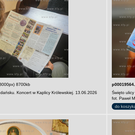
3000px) 8700kb
p00019564.
dańsku. Koncert w Kaplicy Królewskiej. 13.06.2026
Święto ulic
fot. Paweł 
do koszyk