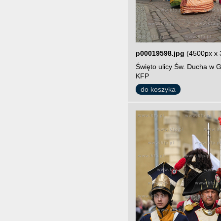
p00019598.jpg
(4500px x 
Święto ulicy Św. Ducha w G
KFP
do koszyka