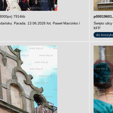
3000px) 7914kb
p00019601.
dańsku. Parada. 13.06.2026 fot. Paweł Marcinko /
Święto ulic
KFP
do koszyk