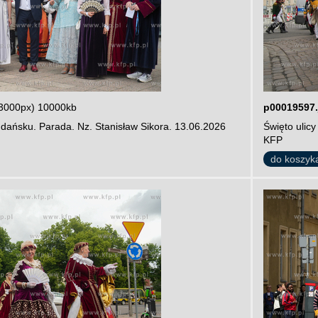
3000px) 10000kb
p00019597.
dańsku. Parada. Nz. Stanisław Sikora. 13.06.2026
Święto ulic
KFP
do koszyk