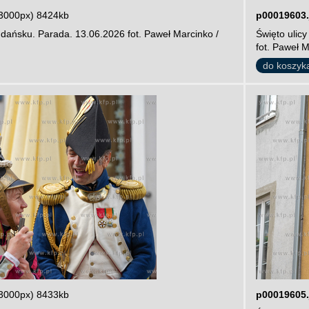
3000px) 8424kb
p00019603.
dańsku. Parada. 13.06.2026 fot. Paweł Marcinko /
Święto ulic
fot. Paweł 
do koszyk
3000px) 8433kb
p00019605.