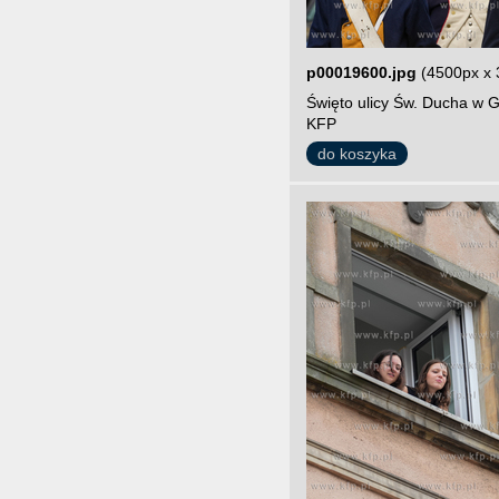
p00019600.jpg
(4500px x 
Święto ulicy Św. Ducha w G
KFP
do koszyka