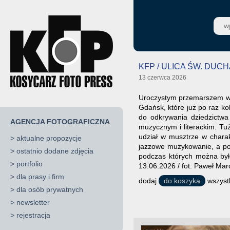
KFP / ULICA ŚW. DUC
13 czerwca 2026
Uroczystym przemarszem w 
Gdańsk, które już po raz ko
do odkrywania dziedzictwa 
AGENCJA FOTOGRAFICZNA
muzycznym i literackim. T
udział w musztrze w charak
>
aktualne propozycje
jazzowe muzykowanie, a po 
>
ostatnio dodane zdjęcia
podczas których można był
>
portfolio
13.06.2026 / fot. Paweł Mar
>
dla prasy i firm
dodaj
do koszyka
wszystk
>
dla osób prywatnych
>
newsletter
>
rejestracja