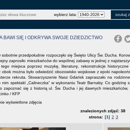
wybierz lata:
HA BAWI SIĘ I ODKRYWA SWOJE DZIEDZICTWO
sobotnie przedpołudnie rozpoczęło się Święto Ulicy Św. Ducha. Koro
lejny zaprosiło mieszkańców do wspólnej zabawy w jednej z najstarszy
tego miejsca poprzez muzykę, literaturę, rekonstrukcje historyczne i
uż obok można było odwiedzić obozowisko wojskowe z epoki napoleońs
terze rekruta. Stowarzyszenie Nasz Gdańsk zapraszało na rodzinne 
nim spektakl „Calineczka” w wykonaniu Teatr Barnaby. Co godzinę sp
o zapoznać się z historią ul. Św. Ducha i jej dawnych mieszkańców
cinko / KFP
ie wyświetlone zdjęcia
znalezionych zdjęć: 38
strona:
[1]
2
3