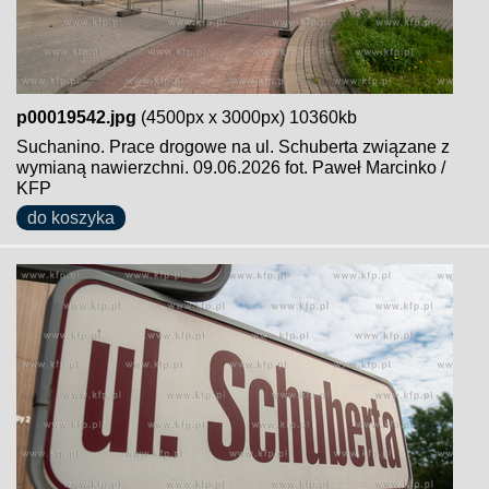
p00019542.jpg
(4500px x 3000px) 10360kb
Suchanino. Prace drogowe na ul. Schuberta związane z
wymianą nawierzchni. 09.06.2026 fot. Paweł Marcinko /
KFP
do koszyka