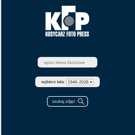
wybierz lata: