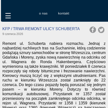
o nas
kontakt
☰
KFP / TRWA REMONT ULICY SCHUBERTA
9 czerwca 2026
Remont ul. Schuberta nabiera rozmachu. Jednaj z
najbardziej ruchliwych tras na Suchaninie, którą codziennie
podążają sznury samochodów w stronę Wrzeszcza, centrum
Gdańska i Moreny, zyska nową nawierzchnię na odcinku od
ul. Wagnera do Ronda Hakenbergera. Częściowo
wymieniona są także krawężniki. W poniedziałek 8 czerwca
rozpoczęły się roboty bitumiczne i frezowanie nawierzchni.
Kierowcy muszą liczyć się z większymi utrudnieniami. Pas
ruchu w kierunku Wrzeszcza został zamknięty do 22
czerwca. Do tego czasu pojazdy będą poruszać się jednym
pasem – w kierunku Moreny. Dotyczy to również
komunikacji autobusowej. Przystanek nr 1357 został
przeniesiony na początek zamkniętego odcinka odcinka, w
rejon ul. Wagnera. Przystanki nr 1358 i 1359 (kierunek
Morena) oraz 1360 (kierunek Wrzeszcz) są tymczasowo