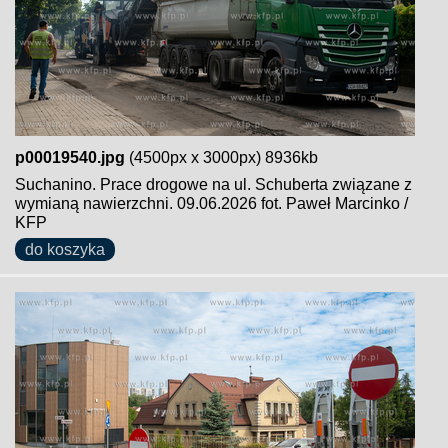
p00019540.jpg
(4500px x 3000px) 8936kb
Suchanino. Prace drogowe na ul. Schuberta związane z
wymianą nawierzchni. 09.06.2026 fot. Paweł Marcinko /
KFP
do koszyka