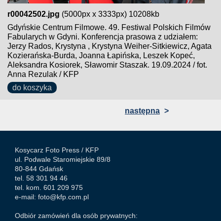
r00042502.jpg
(5000px x 3333px) 10208kb
Gdyńskie Centrum Filmowe. 49. Festiwal Polskich Filmów
Fabularych w Gdyni. Konferencja prasowa z udziałem:
Jerzy Rados, Krystyna , Krystyna Weiher-Sitkiewicz, Agata
Kozierańska-Burda, Joanna Łapińska, Leszek Kopeć,
Aleksandra Kosiorek, Sławomir Staszak. 19.09.2024 / fot.
Anna Rezulak / KFP
do koszyka
następna
>
Kosycarz Foto Press /
KFP
ul. Podwale Staromiejskie 89/8
80-844 Gdańsk
tel. 58 301 94 46
tel. kom. 601 209 975
e-mail:
foto@kfp.com.pl
Odbiór zamówień dla osób prywatnych: