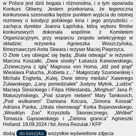
w Polsce jest dziś bogata i różnorodna, i o tym opowiada
Konkurs Główny. Jestem przekonana, że tegoroczna
konkursowa szesnastka będzie punktem wyjścia do istotnej
rozmowy o kondycji polskiego kina i jego przyszłości –
zachęca dyrektor Joanna Łapińska, którą wyboru filmów
konkursowych dokonała wspólnie z Komitetem
Organizacyjnym, przy wsparciu zespołu selekcyjnego w
składzie: reżyserka Agnieszka Woszczyńska,
filmoznawczyni Anita Skwara i reżyser Maciej Pieprzyca.
O Złote Lwy ubiegać się będą: „Biała odwaga” w reżyserii
Marcina Koszałki, „Dwie siostry” Łukasza Karwowskiego,
„Dziewczyna z igłą” Magnusa von Horna, „Idź pod prąd”
Wiesława Palucha, „Kobieta z…” Małgorzaty Szumowskiej i
Michała Englerta, „Kulej. Dwie strony medalu” Xawerego
Żuławskiego, „Lany poniedziałek” Justyny Mytnik, „Ludzie”
Macieja Ślesickiego i Filipa Hilleslanda, „Minghun” Jana P.
Matuszyńskiego, „Pod szarym niebem” Mary Tamkovich,
„Pod wulkanem” Damiana Kocura, „Simona Kossak”
Adriana Panka, „Utrata równowagi” Korka Bojanowskiego,
„Wrooklyn Zoo” Krzysztofa Skoniecznego, „Wróbel”
Tomasza Gąssowskiego i „Zielona granica” Agnieszki
Holland. 19.09.2024 / fot. Anna Rezulak / KFP
dodaj
do koszyka
wszystkie wyświetlone zdjęcia