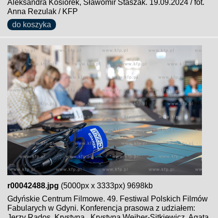
Aleksandra Kosiorek, Sławomir Staszak. 19.09.2024 / fot.
Anna Rezulak / KFP
do koszyka
r00042488.jpg
(5000px x 3333px) 9698kb
Gdyńskie Centrum Filmowe. 49. Festiwal Polskich Filmów
Fabularych w Gdyni. Konferencja prasowa z udziałem:
Jerzy Rados, Krystyna , Krystyna Weiher-Sitkiewicz, Agata