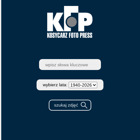
wybierz lata: