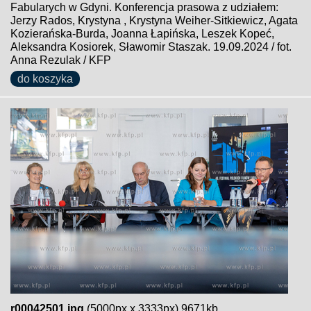
Fabularych w Gdyni. Konferencja prasowa z udziałem:
Jerzy Rados, Krystyna , Krystyna Weiher-Sitkiewicz, Agata
Kozierańska-Burda, Joanna Łapińska, Leszek Kopeć,
Aleksandra Kosiorek, Sławomir Staszak. 19.09.2024 / fot.
Anna Rezulak / KFP
do koszyka
r00042501.jpg
(5000px x 3333px) 9671kb