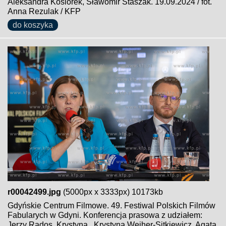
Aleksandra Kosiorek, Sławomir Staszak. 19.09.2024 / fot.
Anna Rezulak / KFP
do koszyka
r00042499.jpg
(5000px x 3333px) 10173kb
Gdyńskie Centrum Filmowe. 49. Festiwal Polskich Filmów
Fabularych w Gdyni. Konferencja prasowa z udziałem:
Jerzy Rados, Krystyna , Krystyna Weiher-Sitkiewicz, Agata