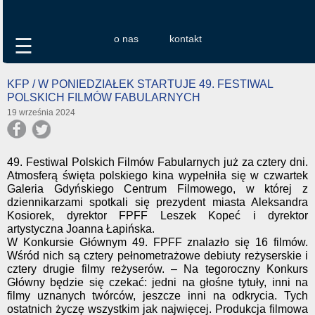
o nas
kontakt
☰
KFP / W PONIEDZIAŁEK STARTUJE 49. FESTIWAL
POLSKICH FILMÓW FABULARNYCH
19 września 2024
49. Festiwal Polskich Filmów Fabularnych już za cztery dni.
Atmosferą święta polskiego kina wypełniła się w czwartek
Galeria Gdyńskiego Centrum Filmowego, w której z
dziennikarzami spotkali się prezydent miasta Aleksandra
Kosiorek, dyrektor FPFF Leszek Kopeć i dyrektor
artystyczna Joanna Łapińska.
W Konkursie Głównym 49. FPFF znalazło się 16 filmów.
Wśród nich są cztery pełnometrażowe debiuty reżyserskie i
cztery drugie filmy reżyserów. – Na tegoroczny Konkurs
Główny będzie się czekać: jedni na głośne tytuły, inni na
filmy uznanych twórców, jeszcze inni na odkrycia. Tych
ostatnich życzę wszystkim jak najwięcej. Produkcja filmowa