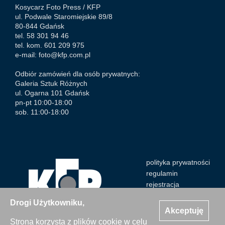
Kosycarz Foto Press /
KFP
ul. Podwale Staromiejskie 89/8
80-844 Gdańsk
tel. 58 301 94 46
tel. kom. 601 209 975
e-mail:
foto@kfp.com.pl
Odbiór zamówień dla osób prywatnych:
Galeria Sztuk Różnych
ul. Ogarna 101 Gdańsk
pn-pt 10:00-18:00
sob. 11:00-18:00
polityka prywatności
regulamin
rejestracja
Drogi Użytkowniku,
Akceptuję
Strona korzysta z plików cookie w celu