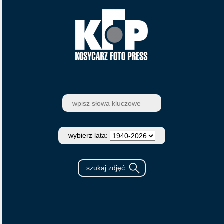
wybierz lata: