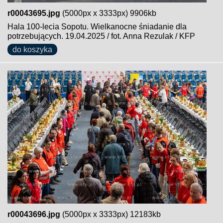
r00043695.jpg
(5000px x 3333px) 9906kb
Hala 100-lecia Sopotu. Wielkanocne śniadanie dla
potrzebujących. 19.04.2025 / fot. Anna Rezulak / KFP
do koszyka
r00043696.jpg
(5000px x 3333px) 12183kb