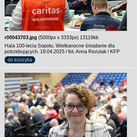
r00043703.jpg
(5000px x 3333px) 13119kb
Hala 100-lecia Sopotu. Wielkanocne śniadanie dla
potrzebujących. 19.04.2025 / fot. Anna Rezulak / KFP
do koszyka