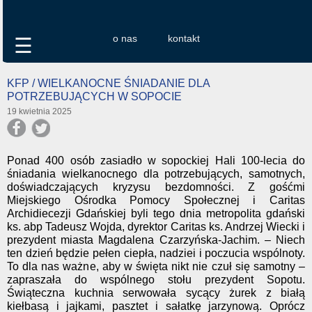
o nas
kontakt
☰
KFP / WIELKANOCNE ŚNIADANIE DLA
POTRZEBUJĄCYCH W SOPOCIE
19 kwietnia 2025
Ponad 400 osób zasiadło w sopockiej Hali 100-lecia do
śniadania wielkanocnego dla potrzebujących, samotnych,
doświadczających kryzysu bezdomności. Z gośćmi
Miejskiego Ośrodka Pomocy Społecznej i Caritas
Archidiecezji Gdańskiej byli tego dnia metropolita gdański
ks. abp Tadeusz Wojda, dyrektor Caritas ks. Andrzej Wiecki i
prezydent miasta Magdalena Czarzyńska-Jachim. – Niech
ten dzień będzie pełen ciepła, nadziei i poczucia wspólnoty.
To dla nas ważne, aby w święta nikt nie czuł się samotny –
zapraszała do wspólnego stołu prezydent Sopotu.
Świąteczna kuchnia serwowała sycący żurek z białą
kiełbasą i jajkami, pasztet i sałatkę jarzynową. Oprócz