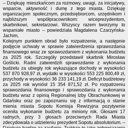
– Dziękuję mieszkańcom za rozmowy, uwagi, za inicjatywy,
wsparcie, aktywność i dumę z tego miasta. Dziękuję
organizacjom społecznym, przedsiębiorcom, urzędnikom i
najbliższym współpracownikom: wiceprezydentom,
skarbnikowi, sekretarzowi. Wszyscy razem tworzymy to
wspaniałe miasto – powiedziała Magdalena Czarzyńska-
Jachim,
Kolejnym punktem obrad było rozpatrzenie, a następnie
podjęcie uchwały w sprawie zatwierdzenia sprawozdania
finansowego wraz ze sprawozdaniem z wykonania budżetu
za 2025 rok. Szczegóły przedstawił skarbnik Mirosław
Goślicki. Radni zatwierdzili sprawozdanie z wykonania
budżetu za ubiegły rok wykazujące dochody w wysokości
537 870 928,97 zł, wydatki w wysokości 553 225 800,49 zł,
przychody w wysokości 36 233 141,19 zł. Deficyt budżetowy
za 2025 rok wyniósł 15 354 871,52 zł. Po rozpatrzeniu
sprawozdania finansowego i sprawozdania z wykonania
budżetu wraz z opinią Regionalnej Izby Obrachunkowej w
Gdańsku oraz po zapoznaniu się z informacją o stanie
mienia miasta Sopotu Komisja Rewizyjna pozytywnie
oceniła wykonanie budżetu za miniony rok. Głosami 17
radnych, przy 3 głosach przeciwnych Rada Miasta
zdecydowała o udzieleniu prezydent Sopotu absolutorium. –
Dziękuję bardzo za zaufanie. Traktuję to jako zobowiązanie