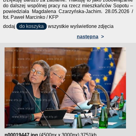
do dalszej wspólnej pracy na rzecz mieszkańców Sopotu –
powiedziała Magdalena Czarzyńska-Jachim. 28.05.2026 /
fot. Paweł Marcinko / KFP
dodaj
do koszyka
wszystkie wyświetlone zdjęcia
następna
>
p00019447.jpg
(4500px x 3000px) 3751kb