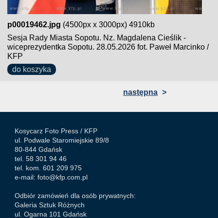
p00019462.jpg
(4500px x 3000px) 4910kb
Sesja Rady Miasta Sopotu. Nz. Magdalena Cieślik -
wiceprezydentka Sopotu. 28.05.2026 fot. Paweł Marcinko /
KFP
do koszyka
następna
>
Kosycarz Foto Press /
KFP
ul. Podwale Staromiejskie 89/8
80-844 Gdańsk
tel. 58 301 94 46
tel. kom. 601 209 975
e-mail:
foto@kfp.com.pl
Odbiór zamówień dla osób prywatnych:
Galeria Sztuk Różnych
ul. Ogarna 101 Gdańsk