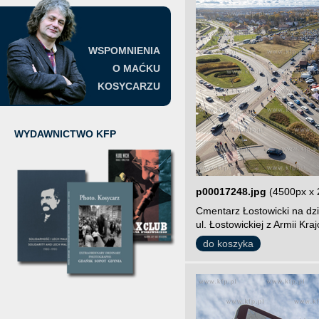
WSPOMNIENIA
O MAĆKU
KOSYCARZU
WYDAWNICTWO KFP
p00017248.jpg
(4500px x 
Cmentarz Łostowicki na dz
ul. Łostowickiej z Armii Kr
do koszyka