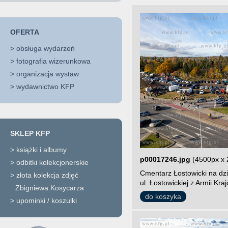
OFERTA
>
obsługa wydarzeń
>
fotografia wizerunkowa
>
organizacja wystaw
>
wydawnictwo KFP
SKLEP KFP
>
książki i albumy
p00017246.jpg
(4500px x 
>
odbitki kolekcjonerskie
Cmentarz Łostowicki na dz
>
złota kolekcja zdjęć
ul. Łostowickiej z Armii Kr
Zbigniewa Kosycarza
do koszyka
>
upominki / koszulki