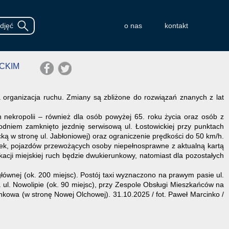
o nas
kontakt
CKIM
 organizacja ruchu. Zmiany są zbliżone do rozwiązań znanych z lat
nekropolii – również dla osób powyżej 65. roku życia oraz osób z
odniem zamknięto jezdnię serwisową ul. Łostowickiej przy punktach
cką w stronę ul. Jabłoniowej) oraz ograniczenie prędkości do 50 km/h.
sówek, pojazdów przewożących osoby niepełnosprawne z aktualną kartą
cji miejskiej ruch będzie dwukierunkowy, natomiast dla pozostałych
łównej (ok. 200 miejsc). Postój taxi wyznaczono na prawym pasie ul.
a ul. Nowolipie (ok. 90 miejsc), przy Zespole Obsługi Mieszkańców na
erunkowa (w stronę Nowej Olchowej). 31.10.2025 / fot. Paweł Marcinko /