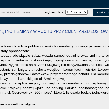
wybierz lata:
WIĘTYCH. ZMIANY W RUCHU PRZY CMENTARZU ŁOSTOWI
ych na ulicach w pobliżu gdańskich cmentarzy obowiązuje zmieniona
zostały wprowadzone.
istopada obowiązuje zakaz wjazdu samochodami prywatnymi na teren 
ejonie cmentarza Łostowickiego, największego w mieście, przed tyg
wnież wygrodzenia na al. Armii Krajowej (od skrzyżowania z ul. Łostowi
 zostanie zamknięta dla ruchu z wyjątkiem komunikacji miejskiej, tak
w, przedsiębiorców i dostawców przycmentarnego handlu. Dla komunika
wy od ul. Kartuskiej do al. Armii Krajowej.
prawnych znajdzie się przy bocznej bramie cmentarza, poniżej bramy g
 Armii Krajowej, poniżej wjazdu na parking. Parkingi ogólnodostępne: n
) i na ul. Cedrowej (ok. 200 miejsc), która 1 listopada będzie jednoki
ie wyświetlone zdjęcia