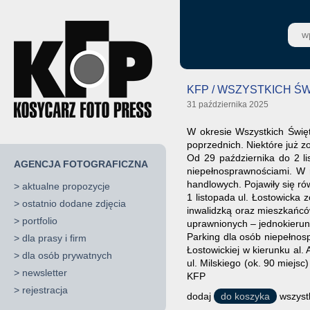
KFP / WSZYSTKICH Ś
31 października 2025
W okresie Wszystkich Święt
poprzednich. Niektóre już 
Od 29 października do 2 l
AGENCJA FOTOGRAFICZNA
niepełnosprawnościami. W r
handlowych. Pojawiły się ró
>
aktualne propozycje
1 listopada ul. Łostowicka
>
ostatnio dodane zdjęcia
inwalidzką oraz mieszkańcó
>
portfolio
uprawnionych – jednokierunko
Parking dla osób niepełnos
>
dla prasy i firm
Łostowickiej w kierunku al.
>
dla osób prywatnych
ul. Milskiego (ok. 90 miejsc
>
newsletter
KFP
>
rejestracja
dodaj
do koszyka
wszystk