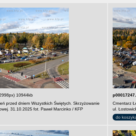
2998px) 10944kb
p00017247.
ień przed dniem Wszystkich Świętych. Skrzyżowanie
Cmentarz Ło
ajowej. 31.10.2025 fot. Paweł Marcinko / KFP
ul. Łostowic
do koszyk