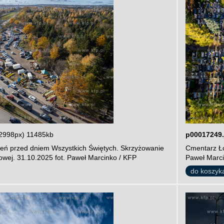
2998px) 11485kb
p00017249.
ień przed dniem Wszystkich Świętych. Skrzyżowanie
Cmentarz Ło
ajowej. 31.10.2025 fot. Paweł Marcinko / KFP
Paweł Marci
do koszyk