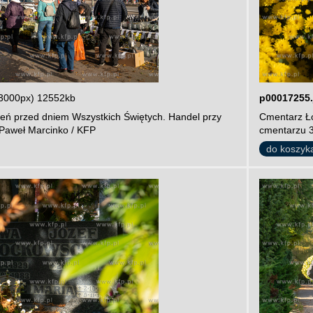
3000px) 12552kb
p00017255.
ień przed dniem Wszystkich Świętych. Handel przy
Cmentarz Ło
 Paweł Marcinko / KFP
cmentarzu 3
do koszyk