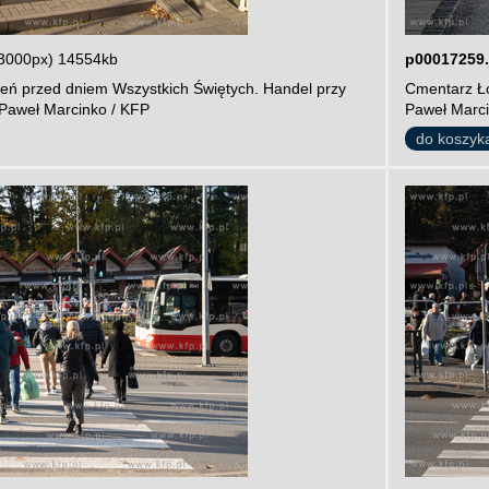
3000px) 14554kb
p00017259.
ień przed dniem Wszystkich Świętych. Handel przy
Cmentarz Ło
 Paweł Marcinko / KFP
Paweł Marci
do koszyk