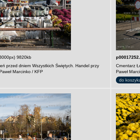
3000px) 9820kb
p00017252.
ień przed dniem Wszystkich Świętych. Handel przy
Cmentarz Ło
 Paweł Marcinko / KFP
Paweł Marci
do koszyk