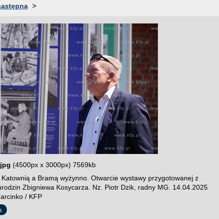
następna
>
jpg
(4500px x 3000px) 7569kb
 Katownią a Bramą wyżynno. Otwarcie wystawy przygotowanej z
 urodzin Zbigniewa Kosycarza. Nz. Piotr Dzik, radny MG. 14.04.2025
Marcinko / KFP
a