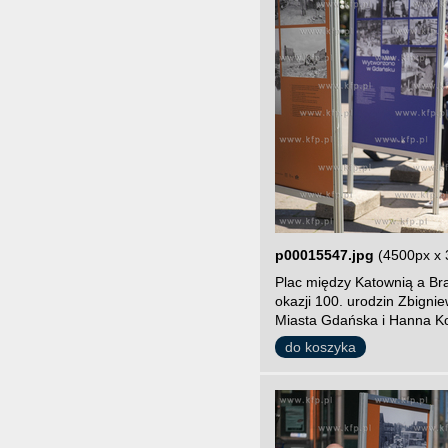
p00015547.jpg
(4500px x 
Plac między Katownią a Br
okazji 100. urodzin Zbigni
Miasta Gdańska i Hanna Ko
do koszyka