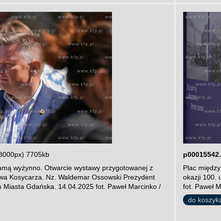
3000px) 7705kb
p00015542.
amą wyżynno. Otwarcie wystawy przygotowanej z
Plac między
iewa Kosycarza. Nz. Waldemar Ossowski Prezydent
okazji 100.
Miasta Gdańska. 14.04.2025 fot. Paweł Marcinko /
fot. Paweł 
do koszyk