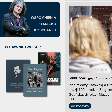
WSPOMNIENIA
O MAĆKU
KOSYCARZU
WYDAWNICTWO KFP
p00015541.jpg
(4500px x 
Plac między Katownią a Br
okazji 100. urodzin Zbign
Gdańska, dyrektor Muzeum 
KFP
do koszyka