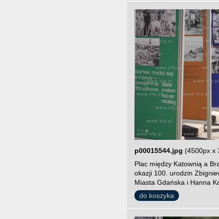
p00015544.jpg
(4500px x 
Plac między Katownią a Br
okazji 100. urodzin Zbigni
Miasta Gdańska i Hanna Ko
do koszyka