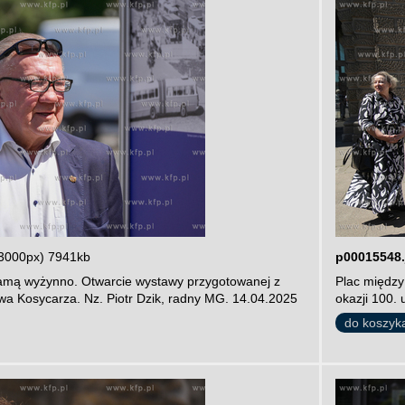
3000px) 7941kb
p00015548.
amą wyżynno. Otwarcie wystawy przygotowanej z
Plac między
ewa Kosycarza. Nz. Piotr Dzik, radny MG. 14.04.2025
okazji 100.
do koszyk