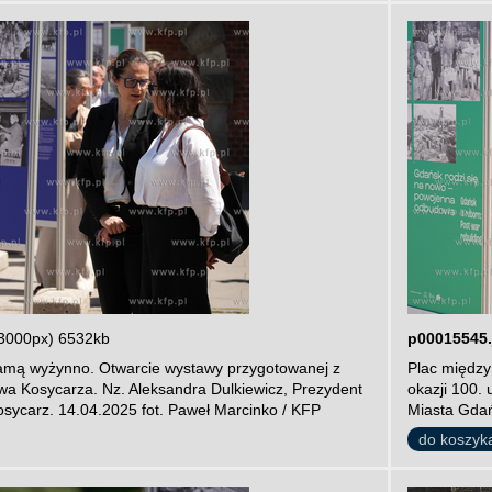
3000px) 6532kb
p00015545.
amą wyżynno. Otwarcie wystawy przygotowanej z
Plac między
ewa Kosycarza. Nz. Aleksandra Dulkiewicz, Prezydent
okazji 100.
sycarz. 14.04.2025 fot. Paweł Marcinko / KFP
Miasta Gdań
do koszyk