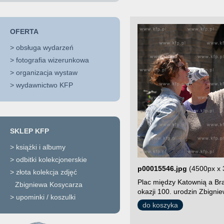
OFERTA
>
obsługa wydarzeń
>
fotografia wizerunkowa
>
organizacja wystaw
>
wydawnictwo KFP
SKLEP KFP
>
książki i albumy
>
odbitki kolekcjonerskie
p00015546.jpg
(4500px x 
>
złota kolekcja zdjęć
Plac między Katownią a Br
Zbigniewa Kosycarza
okazji 100. urodzin Zbigni
>
upominki / koszulki
do koszyka