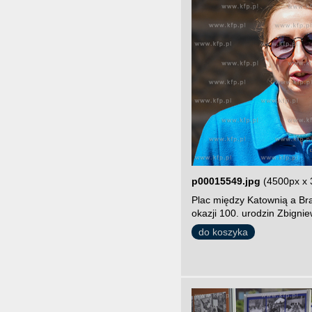
p00015549.jpg
(4500px x 
Plac między Katownią a Br
okazji 100. urodzin Zbigni
do koszyka