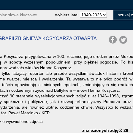
wybierz lata:
GRAFII ZBIGNIEWA KOSYCARZA OTWARTA
wa Kosycarza przygotowana w 100. rocznicę jego urodzin przez Muzeu
 w sobotę wczesnym popołudniem, przy pięknej pogodzie. Po hist
ra oprowadzała widzów Hanna Kosycarz.
tylko latający reporter, ale przede wszystkim świadek historii i kro
ome twarze, miejsca i wydarzenia. Ta wystawa to nie tylko podróż w
 teścia opowiadają o minionych epokach, zmieniających się realia
adach i codziennym życiu nad Bałtykiem – mówi Hanna Kosycarz.
zyć 90 starannie wyselekcjonowanych zdjęć z lat 1946–1993, zgro
 społeczne i polityczne, jak i rozwój urbanistyczny Pomorza oraz 
arzenia, ale również ulotne, codzienne chwile. Wszystko to widzian
/ fot. Paweł Marcinko / KFP
ie wyświetlone zdjęcia
znalezionych zdjęć: 28