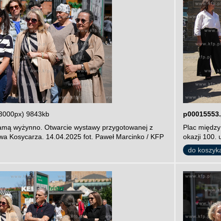
3000px) 9843kb
p00015553.
amą wyżynno. Otwarcie wystawy przygotowanej z
Plac między
ewa Kosycarza. 14.04.2025 fot. Paweł Marcinko / KFP
okazji 100.
do koszyk