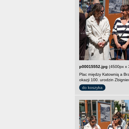
p00015552.jpg
(4500px x 
Plac między Katownią a Br
okazji 100. urodzin Zbigni
do koszyka