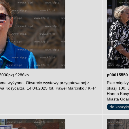
3000px) 9286kb
p00015550.
amą wyżynno. Otwarcie wystawy przygotowanej z
Plac między
ewa Kosycarza. 14.04.2025 fot. Paweł Marcinko / KFP
okazji 100.
Hanna Kosy
Miasta Gdań
do koszyk