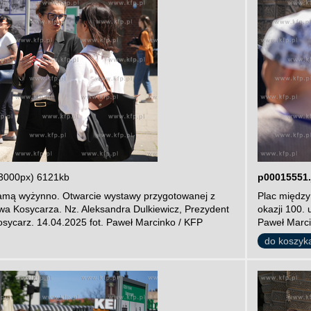
3000px) 6121kb
p00015551.
amą wyżynno. Otwarcie wystawy przygotowanej z
Plac między
ewa Kosycarza. Nz. Aleksandra Dulkiewicz, Prezydent
okazji 100.
sycarz. 14.04.2025 fot. Paweł Marcinko / KFP
Paweł Marci
do koszyk