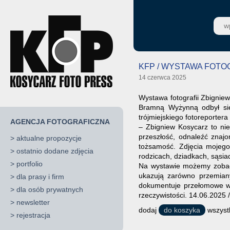
KFP / WYSTAWA FOTO
14 czerwca 2025
Wystawa fotografii Zbignie
Bramną Wyżynną odbył się
trójmiejskiego fotoreporte
AGENCJA FOTOGRAFICZNA
– Zbigniew Kosycarz to nie 
przeszłość, odnaleźć znaj
>
aktualne propozycje
tożsamość. Zdjęcia mojego
>
ostatnio dodane zdjęcia
rodzicach, dziadkach, sąsi
>
portfolio
Na wystawie możemy zobac
ukazują zarówno przemiany
>
dla prasy i firm
dokumentuje przełomowe wyd
>
dla osób prywatnych
rzeczywistości. 14.06.2025 
>
newsletter
dodaj
do koszyka
wszystk
>
rejestracja