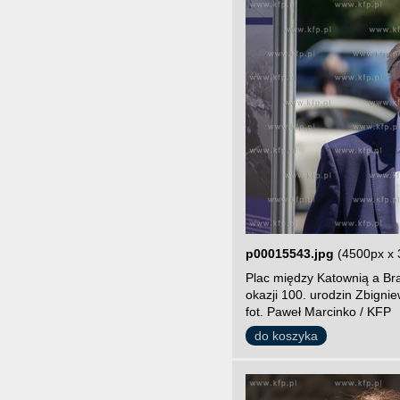
p00015543.jpg
(4500px x 
Plac między Katownią a Br
okazji 100. urodzin Zbigni
fot. Paweł Marcinko / KFP
do koszyka