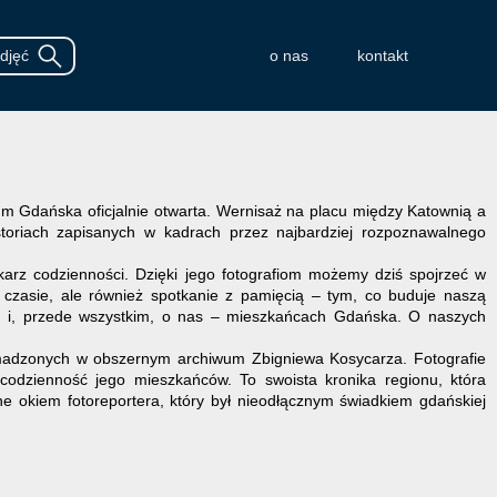
o nas
kontakt
m Gdańska oficjalnie otwarta. Wernisaż na placu między Katownią a
oriach zapisanych w kadrach przez najbardziej rozpoznawalnego
nikarz codzienności. Dzięki jego fotografiom możemy dziś spojrzeć w
 czasie, ale również spotkanie z pamięcią – tym, co buduje naszą
ch i, przede wszystkim, o nas – mieszkańcach Gdańska. O naszych
madzonych w obszernym archiwum Zbigniewa Kosycarza. Fotografie
codzienność jego mieszkańców. To swoista kronika regionu, która
e okiem fotoreportera, który był nieodłącznym świadkiem gdańskiej