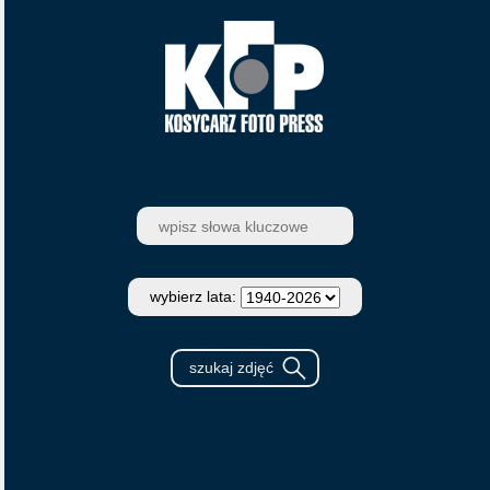
wybierz lata: