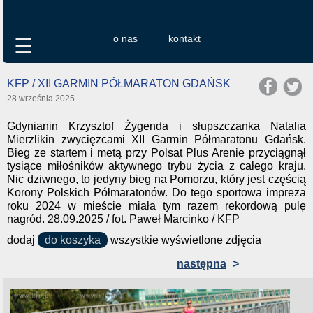
o nas
kontakt
☰
KFP / XII GARMIN PÓŁMARATON GDAŃSK
28 września 2025
Gdynianin Krzysztof Żygenda i słupszczanka Natalia
Mierzlikin zwycięzcami XII Garmin Półmaratonu Gdańsk.
Bieg ze startem i metą przy Polsat Plus Arenie przyciągnął
tysiące miłośników aktywnego trybu życia z całego kraju.
Nic dziwnego, to jedyny bieg na Pomorzu, który jest częścią
Korony Polskich Półmaratonów. Do tego sportowa impreza
roku 2024 w mieście miała tym razem rekordową pulę
nagród. 28.09.2025 / fot. Paweł Marcinko / KFP
dodaj
do koszyka
wszystkie wyświetlone zdjęcia
następna
>