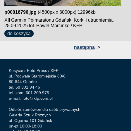
p00016796.jpg
(4500px x 3000px) 12996kb
XII Garmin Półmaratonu Gdańsk. Korki i utrudniemia.
28.09.2025 fot. Paweł Marcinko / KFP
do koszyka
następna
>
Kosycarz Foto Press /
KFP
ul. Podwale Staromiejskie 89/8
80-844 Gdańsk
tel. 58 301 94 46
tel. kom. 601 209 975
e-mail:
foto@kfp.com.pl
Odbiór zamówień dla osób prywatnych:
Galeria Sztuk Różnych
ul. Ogarna 101 Gdańsk
pn-pt 10:00-18:00