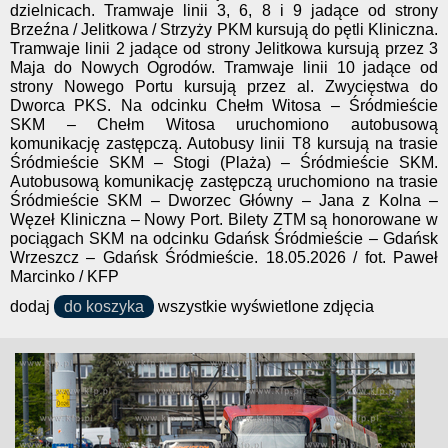
dzielnicach. Tramwaje linii 3, 6, 8 i 9 jadące od strony
Brzeźna / Jelitkowa / Strzyży PKM kursują do pętli Kliniczna.
Tramwaje linii 2 jadące od strony Jelitkowa kursują przez 3
Maja do Nowych Ogrodów. Tramwaje linii 10 jadące od
strony Nowego Portu kursują przez al. Zwycięstwa do
Dworca PKS. Na odcinku Chełm Witosa – Śródmieście
SKM – Chełm Witosa uruchomiono autobusową
komunikację zastępczą. Autobusy linii T8 kursują na trasie
Śródmieście SKM – Stogi (Plaża) – Śródmieście SKM.
Autobusową komunikację zastępczą uruchomiono na trasie
Śródmieście SKM – Dworzec Główny – Jana z Kolna –
Węzeł Kliniczna – Nowy Port. Bilety ZTM są honorowane w
pociągach SKM na odcinku Gdańsk Śródmieście – Gdańsk
Wrzeszcz – Gdańsk Śródmieście. 18.05.2026 / fot. Paweł
Marcinko / KFP
dodaj
do koszyka
wszystkie wyświetlone zdjęcia