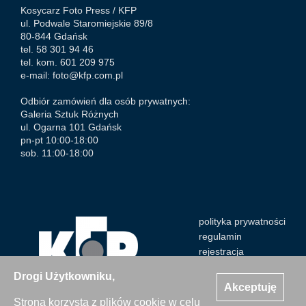
Kosycarz Foto Press /
KFP
ul. Podwale Staromiejskie 89/8
80-844 Gdańsk
tel. 58 301 94 46
tel. kom. 601 209 975
e-mail:
foto@kfp.com.pl
Odbiór zamówień dla osób prywatnych:
Galeria Sztuk Różnych
ul. Ogarna 101 Gdańsk
pn-pt 10:00-18:00
sob. 11:00-18:00
polityka prywatności
regulamin
rejestracja
Drogi Użytkowniku,
Akceptuję
Strona korzysta z plików cookie w celu