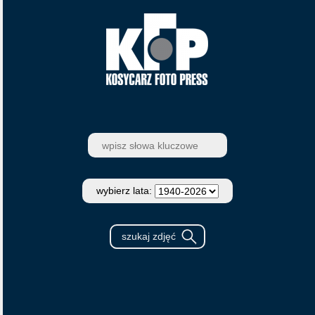
wybierz lata: