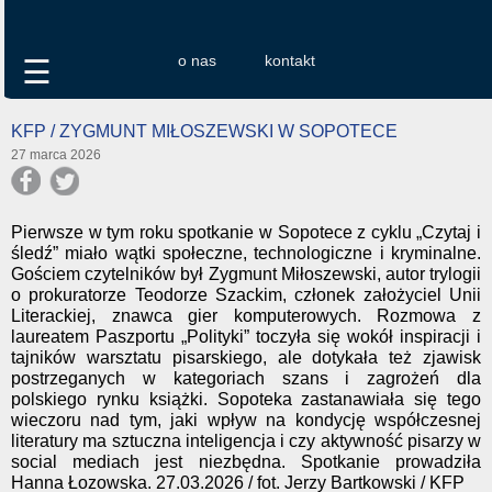
o nas
kontakt
☰
KFP / ZYGMUNT MIŁOSZEWSKI W SOPOTECE
27 marca 2026
Pierwsze w tym roku spotkanie w Sopotece z cyklu „Czytaj i
śledź” miało wątki społeczne, technologiczne i kryminalne.
Gościem czytelników był Zygmunt Miłoszewski, autor trylogii
o prokuratorze Teodorze Szackim, członek założyciel Unii
Literackiej, znawca gier komputerowych. Rozmowa z
laureatem Paszportu „Polityki” toczyła się wokół inspiracji i
tajników warsztatu pisarskiego, ale dotykała też zjawisk
postrzeganych w kategoriach szans i zagrożeń dla
polskiego rynku książki. Sopoteka zastanawiała się tego
wieczoru nad tym, jaki wpływ na kondycję współczesnej
literatury ma sztuczna inteligencja i czy aktywność pisarzy w
social mediach jest niezbędna. Spotkanie prowadziła
Hanna Łozowska. 27.03.2026 / fot. Jerzy Bartkowski / KFP