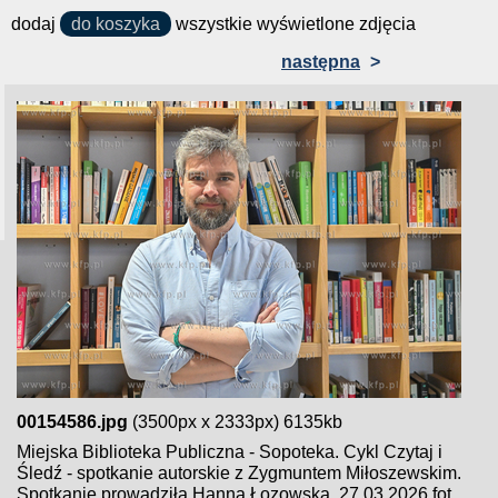
dodaj
do koszyka
wszystkie wyświetlone zdjęcia
następna
>
00154586.jpg
(3500px x 2333px) 6135kb
Miejska Biblioteka Publiczna - Sopoteka. Cykl Czytaj i
Śledź - spotkanie autorskie z Zygmuntem Miłoszewskim.
Spotkanie prowadziła Hanna Łozowska. 27.03.2026 fot.