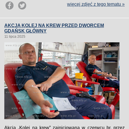
więcej zdjęć z tego tematu »
AKCJA KOLEJ NA KREW PRZED DWORCEM
GDAŃSK GŁÓWNY
11 lipca 2025
Akcja „Kolej na krew” zainicjowana w czerwcu br. przez