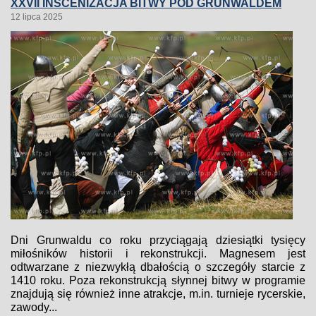
XXVII INSCENIZACJA BITWY POD GRUNWALDEM
12 lipca 2025
Dni Grunwaldu co roku przyciągają dziesiątki tysięcy
miłośników historii i rekonstrukcji. Magnesem jest
odtwarzane z niezwykłą dbałością o szczegóły starcie z
1410 roku. Poza rekonstrukcją słynnej bitwy w programie
znajdują się również inne atrakcje, m.in. turnieje rycerskie,
zawody...