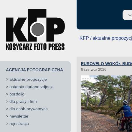
KFP / aktualne propozyc
EUROVELO WOKÓŁ BUD
AGENCJA FOTOGRAFICZNA
8 czerwca 2026
>
aktualne propozycje
>
ostatnio dodane zdjęcia
>
portfolio
>
dla prasy i firm
>
dla osób prywatnych
>
newsletter
>
rejestracja