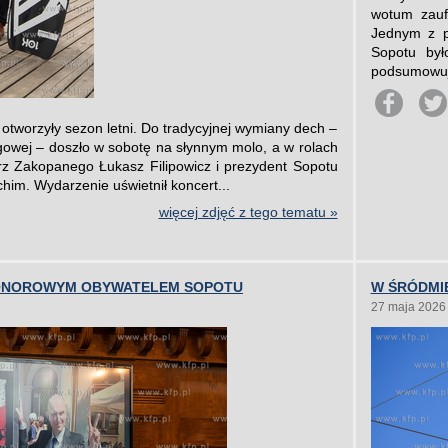
wotum zauf
Jednym z p
Sopotu był
podsumowuj
otworzyły sezon letni. Do tradycyjnej wymiany dech –
gowej – doszło w sobotę na słynnym molo, a w rolach
trz Zakopanego Łukasz Filipowicz i prezydent Sopotu
im. Wydarzenie uświetnił koncert...
więcej zdjęć z tego tematu »
ONOROWYM OBYWATELEM SOPOTU
W ŚRÓDMI
27 maja 2026