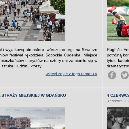
 i wyjątkową atmosferę twórczej energii na Skwerze
Rugbiści En
iów festiwal rękodzieła Sopockie Cudeńka. Miejsce
potrójną ko
ieszkańców i turystów na cztery dni zamieniło się w
tytułu kade
sztuką i ludźmi, którzy...
dramatyczn
więcej zdjęć z tego tematu »
STRAŻY MIEJSKIEJ W GDAŃSKU
4 CZERWC
3 czerwca 20