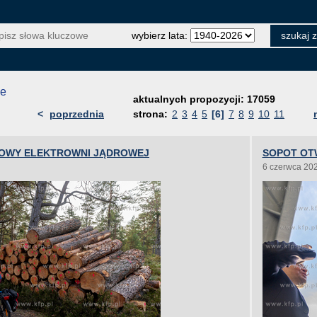
wybierz lata:
je
aktualnych propozycji: 17059
<
poprzednia
strona:
2
3
4
5
[6]
7
8
9
10
11
OWY ELEKTROWNI JĄDROWEJ
SOPOT OT
6 czerwca 20