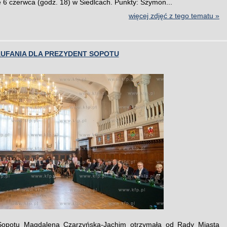
ę 6 czerwca (godz. 18) w Siedlcach. Punkty: Szymon...
więcej zdjęć z tego tematu »
UFANIA DLA PREZYDENT SOPOTU
Sopotu Magdalena Czarzyńska-Jachim otrzymała od Rady Miasta