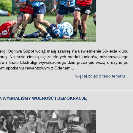
ergi Ogniwa Sopot wciąż mają szansę na uświetnienie 60-lecia klubu
roną. Na razie cieszą się ze złotych medali juniorów, mistrzowskiego
tów i finału Ekstraligi wywalczonego dziś przez pierwszą drużynę po
ym spotkaniu rewanżowym z Orlenem...
więcej zdjęć z tego tematu »
A WYBRALIŚMY WOLNOŚĆ I DEMOKRACJĘ
26