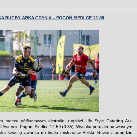
A RUGBY. ARKA GDYNIA – POGOŃ SIEDLCE 12:59
 meczu półfinałowym ekstraligi rugbiści Life Style Catering Arki
li Awencie Pogoni Siedlce 12:59 (0:35). Wysoka porażka na własnym
ka kwestię awansu do finału mistrzostw Polski. Rewanż odbędzie