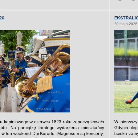
26
EKSTRALIG
30 maja 2026
du kąpielowego w czerwcu 1823 roku zapoczątkowało
W pierwszym
potu. Na pamiątkę tamtego wydarzenia mieszkańcy
Gdynia uleg
ją w ten weekend Dni Kurortu. Magnesem są koncerty,
boisku zamy