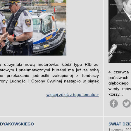
u otrzymała nową motorówkę. Łódź typu RIB ze
atowym i pneumatycznymi burtami ma już za sobą
4 czerwca 
lne przekazanie jednostki zakupionej z funduszy
państwach
ny Ludności i Obrony Cywilnej nastąpiło w piątek
głębokiego
wtedy mówi
którzy...
więcej zdjęć z tego tematu »
A DYAKOWSKIEGO
ŚWIAT DZI
1 czerwca 20