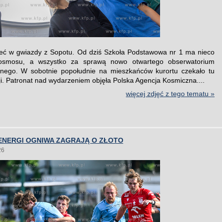
eć w gwiazdy z Sopotu. Od dziś Szkoła Podstawowa nr 1 ma nieco
kosmosu, a wszystko za sprawą nowo otwartego obserwatorium
znego. W sobotnie popołudnie na mieszkańców kurortu czekało tu
ji. Patronat nad wydarzeniem objęła Polska Agencja Kosmiczna....
więcej zdjęć z tego tematu »
ENERGI OGNIWA ZAGRAJĄ O ZŁOTO
26