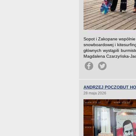
Sopot i Zakopane wspólnie 
snowboardowej i kitesurfin
głównych wystąpili burmis
Magdalena Czarzyńska-Jach
ANDRZEJ POCZOBUT H
28 maja 2026