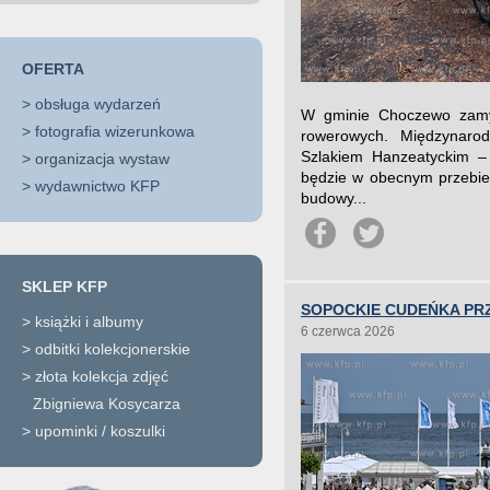
OFERTA
>
obsługa wydarzeń
W gminie Choczewo zamyka
>
fotografia wizerunkowa
rowerowych. Międzynaro
Szlakiem Hanzeatyckim – 
>
organizacja wystaw
będzie w obecnym przebie
>
wydawnictwo KFP
budowy...
SKLEP KFP
SOPOCKIE CUDEŃKA PR
>
książki i albumy
6 czerwca 2026
>
odbitki kolekcjonerskie
>
złota kolekcja zdjęć
Zbigniewa Kosycarza
>
upominki / koszulki