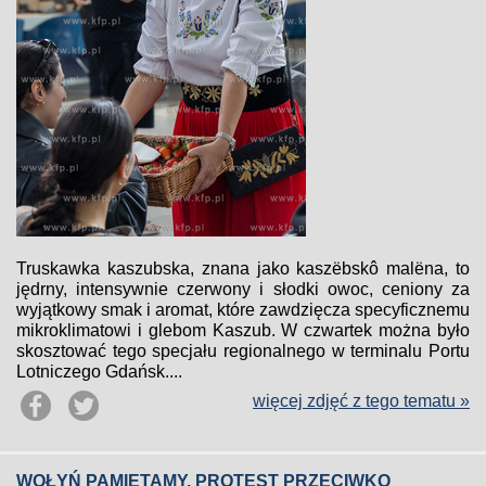
Truskawka kaszubska, znana jako kaszëbskô malëna, to
jędrny, intensywnie czerwony i słodki owoc, ceniony za
wyjątkowy smak i aromat, które zawdzięcza specyficznemu
mikroklimatowi i glebom Kaszub. W czwartek można było
skosztować tego specjału regionalnego w terminalu Portu
Lotniczego Gdańsk....
więcej zdjęć z tego tematu »
WOŁYŃ PAMIĘTAMY. PROTEST PRZECIWKO