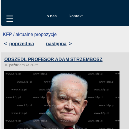
o nas
kontakt
☰
KFP / aktualne propozycje
<
poprzednia
następna
>
ODSZEDŁ PROFESOR ADAM STRZEMBOSZ
10 października 2025