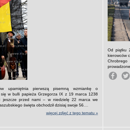
Od piątku 
kierowców c
Chrobrego 
prowadzone b
ów upamiętnia pierwszą pisemną wzmiankę o
 się w bulli papieża Grzegorza IX z 19 marca 1238
ci jeszcze przed nami – w niedzielę 22 marca we
zubskiego święta obchodził dzisiaj swoje 56....
więcej zdjęć z tego tematu »