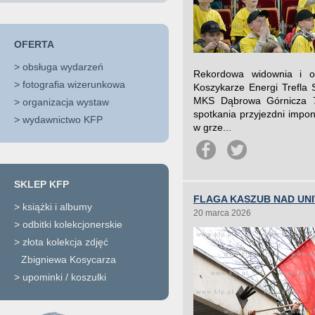
OFERTA
>
obsługa wydarzeń
Rekordowa widownia i o
>
fotografia wizerunkowa
Koszykarze Energi Trefla 
MKS Dąbrowa Górnicza 77
>
organizacja wystaw
spotkania przyjezdni impo
>
wydawnictwo KFP
w grze...
SKLEP KFP
FLAGA KASZUB NAD UN
>
książki i albumy
20 marca 2026
>
odbitki kolekcjonerskie
>
złota kolekcja zdjęć
Zbigniewa Kosycarza
>
upominki / koszulki