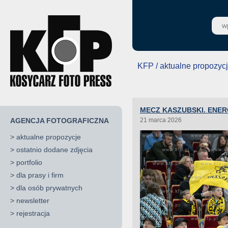
KFP / aktualne propozyc
MECZ KASZUBSKI. ENER
AGENCJA FOTOGRAFICZNA
21 marca 2026
>
aktualne propozycje
>
ostatnio dodane zdjęcia
>
portfolio
>
dla prasy i firm
>
dla osób prywatnych
>
newsletter
>
rejestracja