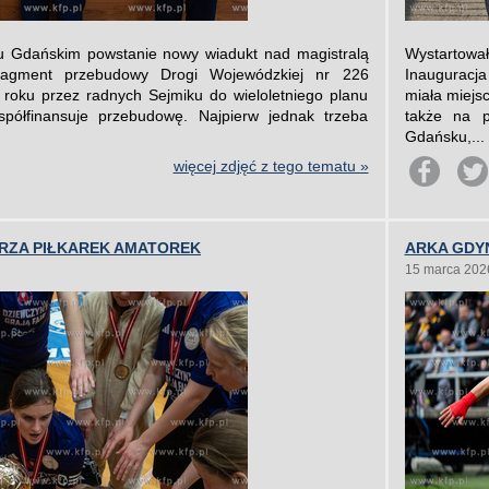
u Gdańskim powstanie nowy wiadukt nad magistralą
Wystartowa
fragment przebudowy Drogi Wojewódzkiej nr 226
Inauguracj
roku przez radnych Sejmiku do wieloletniego planu
miała miejs
spółfinansuje przebudowę. Najpierw jednak trzeba
także na p
Gdańsku,...
więcej zdjęć z tego tematu »
RZA PIŁKAREK AMATOREK
ARKA GDYN
15 marca 202