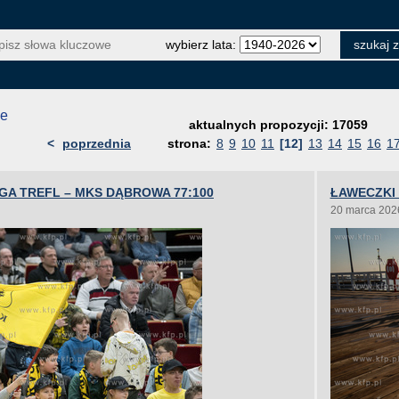
wybierz lata:
je
aktualnych propozycji: 17059
<
poprzednia
strona:
8
9
10
11
[12]
13
14
15
16
1
GA TREFL – MKS DĄBROWA 77:100
ŁAWECZKI
20 marca 202