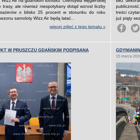
 Wizz Air na gdańskim lotnisku. Ofensywa węgierskiej
Bez dekorac
e trasy, ale również niespotykany dotąd wzrost liczby
publiczność
asażerów o blisko 25 procent w stosunku do roku
treści czyta
ezonu samoloty Wizz Air będą latać...
już piąty se
więcej zdjęć z tego tematu »
KT W PRUSZCZU GDAŃSKIM PODPISANA
GDYNIANI
15 marca 202