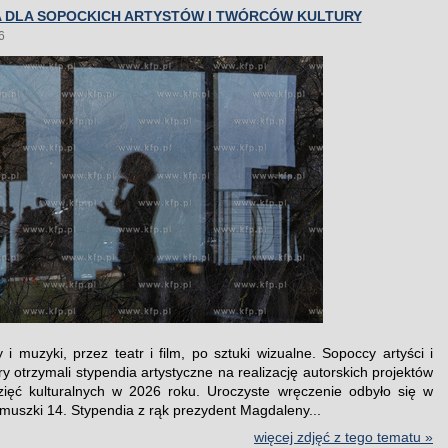
A DLA SOPOCKICH ARTYSTÓW I TWÓRCÓW KULTURY
6
y i muzyki, przez teatr i film, po sztuki wizualne. Sopoccy artyści i
ry otrzymali stypendia artystyczne na realizację autorskich projektów
zięć kulturalnych w 2026 roku. Uroczyste wręczenie odbyło się w
uszki 14. Stypendia z rąk prezydent Magdaleny...
więcej zdjęć z tego tematu »