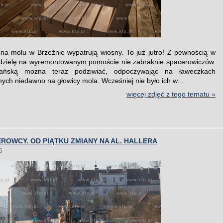
na molu w Brzeźnie wypatrują wiosny. To już jutro! Z pewnością w
edzielę na wyremontowanym pomoście nie zabraknie spacerowiczów.
ańską można teraz podziwiać, odpoczywając na ławeczkach
ch niedawno na głowicy mola. Wcześniej nie było ich w...
więcej zdjęć z tego tematu »
ROWCY. OD PIĄTKU ZMIANY NA AL. HALLERA
6