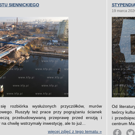
TU SIENNICKIEGO
STYPENDI
19 marca 202
się rozbiórka wysłużonych przyczółków, murów
Od literatur
wego. Ruszyły też prace przy pogrążaniu ścianek
twórcy kultu
pieczą przebudowywaną przeprawę przed erozją i
i przedsięw
a chwilę wstrzymały inwestycję, ale to już...
centrum Mam
więcej zdjęć z tego tematu »