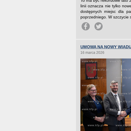
To ma być rekordowe lato z
linii oznacza nie tylko now
dostępnych miejsc dla p
poprzedniego. W szczycie s
UMOWA NA NOWY WIADU
16 marca 2026