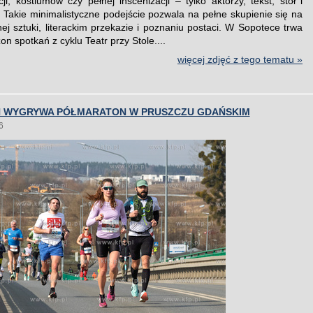
ji, kostiumów czy pełnej inscenizacji – tylko aktorzy, tekst, stół i
. Takie minimalistyczne podejście pozwala na pełne skupienie się na
nej sztuki, literackim przekazie i poznaniu postaci. W Sopotece trwa
zon spotkań z cyklu Teatr przy Stole....
więcej zdjęć z tego tematu »
N WYGRYWA PÓŁMARATON W PRUSZCZU GDAŃSKIM
6