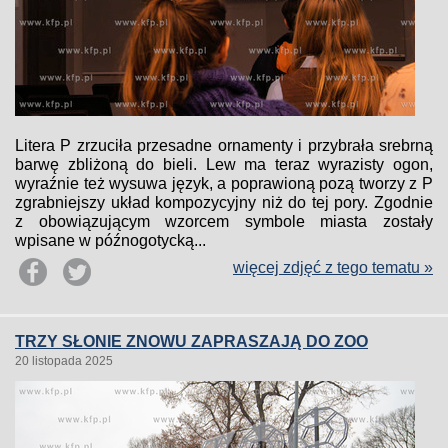
Litera P zrzuciła przesadne ornamenty i przybrała srebrną
barwę zbliżoną do bieli. Lew ma teraz wyrazisty ogon,
wyraźnie też wysuwa język, a poprawioną pozą tworzy z P
zgrabniejszy układ kompozycyjny niż do tej pory. Zgodnie
z obowiązującym wzorcem symbole miasta zostały
wpisane w późnogotycką...
więcej zdjęć z tego tematu »
TRZY SŁONIE ZNOWU ZAPRASZAJĄ DO ZOO
20 listopada 2025