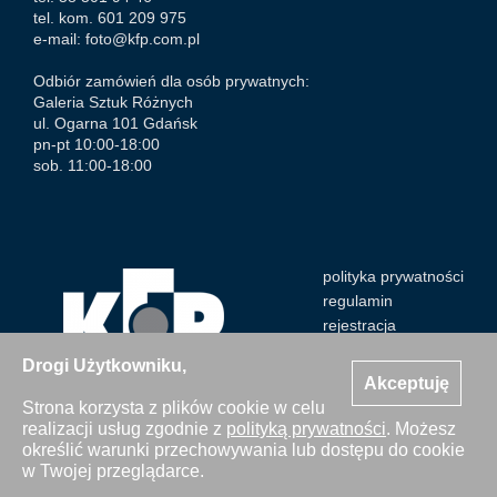
tel. kom. 601 209 975
e-mail:
foto@kfp.com.pl
Odbiór zamówień dla osób prywatnych:
Galeria Sztuk Różnych
ul. Ogarna 101 Gdańsk
pn-pt 10:00-18:00
sob. 11:00-18:00
polityka prywatności
regulamin
rejestracja
Drogi Użytkowniku,
Akceptuję
Strona korzysta z plików cookie w celu
realizacji usług zgodnie z
polityką prywatności
. Możesz
Wszystkie zdjęcia Agencji Kosycarz Foto Press/KFP są
określić warunki przechowywania lub dostępu do cookie
chronione prawem autorskim. Publikacja i kopiowanie bez
w Twojej przeglądarce.
zgody Agencji zabronione. Copyright © 2000-2026 KFP