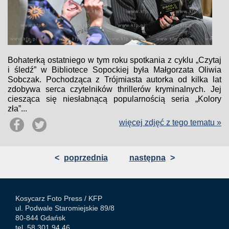
Bohaterką ostatniego w tym roku spotkania z cyklu „Czytaj
i śledź” w Bibliotece Sopockiej była Małgorzata Oliwia
Sobczak. Pochodząca z Trójmiasta autorka od kilka lat
zdobywa serca czytelników thrillerów kryminalnych. Jej
ciesząca się niesłabnącą popularnością seria „Kolory
zła”...
więcej zdjęć z tego tematu »
<
poprzednia
następna
>
Kosycarz Foto Press /
KFP
ul. Podwale Staromiejskie 89/8
80-844 Gdańsk
tel. 58 301 94 46