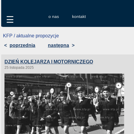
o nas
kontakt
☰
KFP / aktualne propozycje
<
poprzednia
następna
>
DZIEŃ KOLEJARZA I MOTORNICZEGO
25 listopada 2025