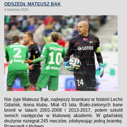
ODSZEDŁ MATEUSZ BĄK
4 sierpnia 2026
Nie żyje Mateusz Bąk, najlepszy bramkarz w historii Lechii
Gdańsk, ikona klubu. Miał 43 lata. Biało-zielonych barw
bronił w latach 2001-2008 i 2013-2017, potem szkolił
swoich następców w klubowej akademii. W gdańskiej
drużynie rozegrał 245 meczów, zdobywając jedną bramkę.
Przeszedł z klubem...