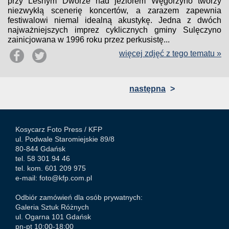
przy Leśnym Dworze nad jeziorem Węgorzyno tworzy
niezwykłą scenerię koncertów, a zarazem zapewnia
festiwalowi niemal idealną akustykę. Jedna z dwóch
najważniejszych imprez cyklicznych gminy Sulęczyno
zainicjowana w 1996 roku przez perkusistę...
więcej zdjęć z tego tematu »
następna
>
Kosycarz Foto Press /
KFP
ul. Podwale Staromiejskie 89/8
80-844 Gdańsk
tel. 58 301 94 46
tel. kom. 601 209 975
e-mail:
foto@kfp.com.pl
Odbiór zamówień dla osób prywatnych:
Galeria Sztuk Różnych
ul. Ogarna 101 Gdańsk
pn-pt 10:00-18:00