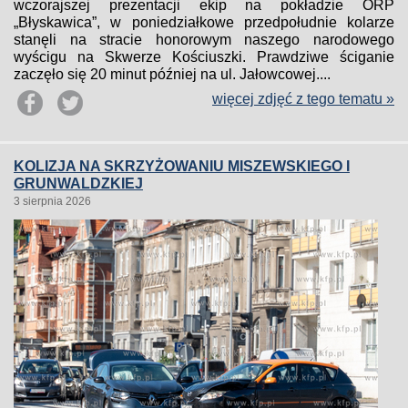
wczorajszej prezentacji ekip na pokładzie ORP
„Błyskawica”, w poniedziałkowe przedpołudnie kolarze
stanęli na stracie honorowym naszego narodowego
wyścigu na Skwerze Kościuszki. Prawdziwe ściganie
zaczęło się 20 minut później na ul. Jałowcowej....
więcej zdjęć z tego tematu »
KOLIZJA NA SKRZYŻOWANIU MISZEWSKIEGO I
GRUNWALDZKIEJ
3 sierpnia 2026