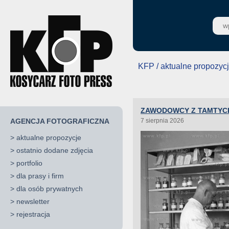
KFP / aktualne propozyc
ZAWODOWCY Z TAMTYC
AGENCJA FOTOGRAFICZNA
7 sierpnia 2026
>
aktualne propozycje
>
ostatnio dodane zdjęcia
>
portfolio
>
dla prasy i firm
>
dla osób prywatnych
>
newsletter
>
rejestracja