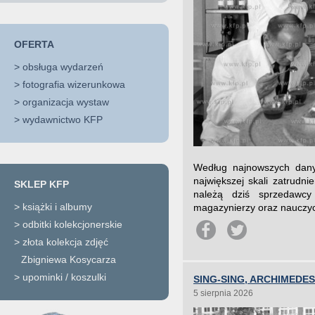
OFERTA
>
obsługa wydarzeń
>
fotografia wizerunkowa
>
organizacja wystaw
>
wydawnictwo KFP
Według najnowszych danyc
największej skali zatrudn
SKLEP KFP
należą dziś sprzedawcy
>
książki i albumy
magazynierzy oraz nauczyci
>
odbitki kolekcjonerskie
>
złota kolekcja zdjęć
Zbigniewa Kosycarza
>
upominki / koszulki
SING-SING, ARCHIMEDES 
5 sierpnia 2026