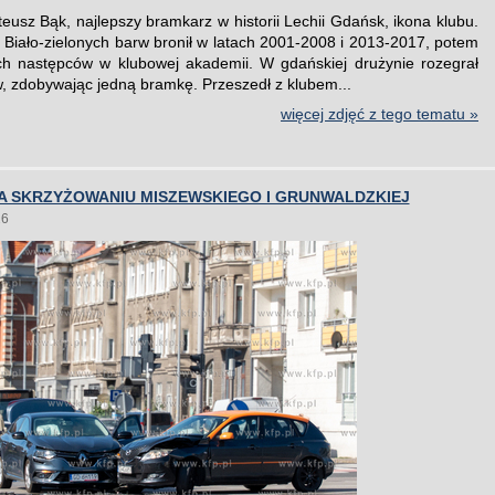
teusz Bąk, najlepszy bramkarz w historii Lechii Gdańsk, ikona klubu.
a. Biało-zielonych barw bronił w latach 2001-2008 i 2013-2017, potem
ich następców w klubowej akademii. W gdańskiej drużynie rozegrał
 zdobywając jedną bramkę. Przeszedł z klubem...
więcej zdjęć z tego tematu »
NA SKRZYŻOWANIU MISZEWSKIEGO I GRUNWALDZKIEJ
26