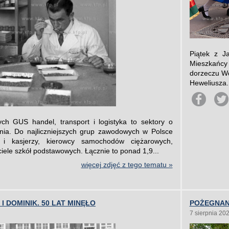
Piątek z J
Mieszkańcy 
dorzeczu Wd
Heweliusza. 
h GUS handel, transport i logistyka to sektory o
ienia. Do najliczniejszych grup zawodowych w Polsce
 i kasjerzy, kierowcy samochodów ciężarowych,
ele szkół podstawowych. Łącznie to ponad 1,9...
więcej zdjęć z tego tematu »
I DOMINIK. 50 LAT MINĘŁO
POŻEGNAN
7 sierpnia 20