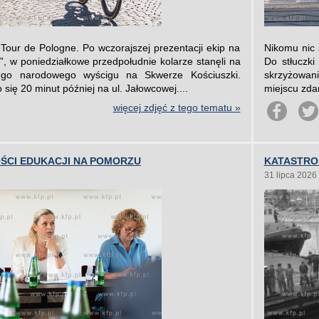
Tour de Pologne. Po wczorajszej prezentacji ekip na
Nikomu nic 
, w poniedziałkowe przedpołudnie kolarze stanęli na
Do stłuczk
ego narodowego wyścigu na Skwerze Kościuszki.
skrzyżowani
się 20 minut później na ul. Jałowcowej....
miejscu zdar
więcej zdjęć z tego tematu »
ŚCI EDUKACJI NA POMORZU
KATASTROF
31 lipca 2026