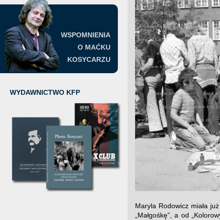
WSPOMNIENIA
O MAĆKU
KOSYCARZU
WYDAWNICTWO KFP
Maryla Rodowicz miała już
„Małgośkę”, a od „Kolorowy