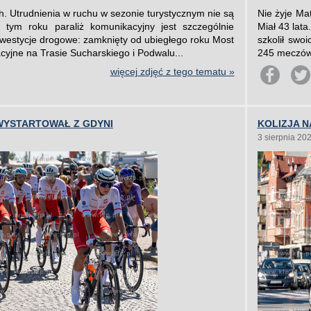
h. Utrudnienia w ruchu w sezonie turystycznym nie są
Nie żyje Ma
tym roku paraliż komunikacyjny jest szczególnie
Miał 43 lat
nwestycje drogowe: zamknięty od ubiegłego roku Most
szkolił swo
acyjne na Trasie Sucharskiego i Podwalu...
245 meczów,
więcej zdjęć z tego tematu »
WYSTARTOWAŁ Z GDYNI
KOLIZJA 
3 sierpnia 20