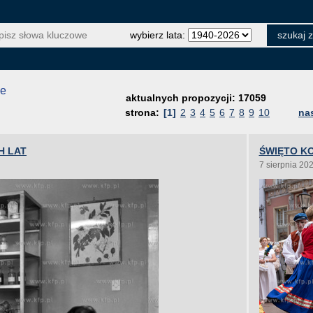
wybierz lata:
je
aktualnych propozycji: 17059
strona:
[1]
2
3
4
5
6
7
8
9
10
na
H LAT
ŚWIĘTO KO
7 sierpnia 20