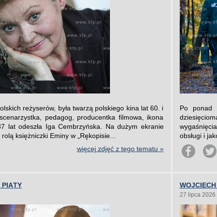
olskich reżyserów, była twarzą polskiego kina lat 60. i
Po ponad t
 scenarzystka, pedagog, producentka filmowa, ikona
dziesięci
 87 lat odeszła Iga Cembrzyńska. Na dużym ekranie
wygaśnięcia
rolą księżniczki Eminy w „Rękopisie...
obsługi i ja
więcej zdjęć z tego tematu »
 PIĄTY
WOJCIECH
27 lipca 2026